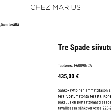
,5cm terällä
Tre Spade siivut
Tuotenro: F60090/CA
435,00
€
Sähkökäyttöinen ammattitason sii
terä ruostumatonta terästä. Kone
paksuus on portaattomasti säädet
tavallisessa sähköverkossa 220-2