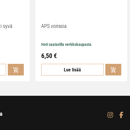
ti syvä
APS voirasia
Heti saatavilla verkkokaupasta
6,50
€
Lue lisää
a