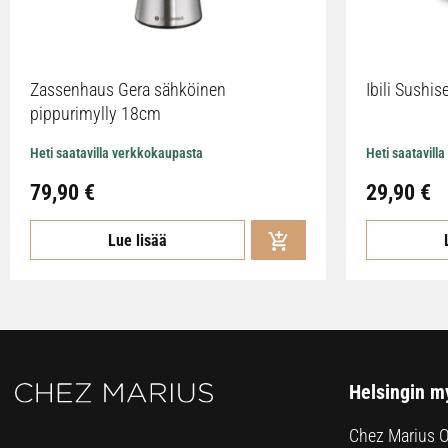
Zassenhaus Gera sähköinen
Ibili Sushise
pippurimylly 18cm
Heti saatavilla verkkokaupasta
Heti saatavill
79,90
€
29,90
€
Lue lisää
Helsingin m
Chez Marius 