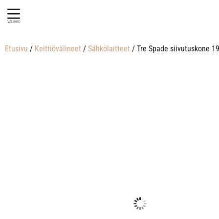
VALIKKO
Etusivu
/
Keittiövälineet
/
Sähkölaitteet
/ Tre Spade siivutuskone 19