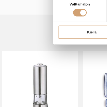
Välttämätön
valinta
Kiellä