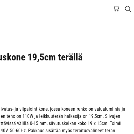
uskone 19,5cm terällä
vutus- ja viipalointikone, jossa koneen runko on valualumiinia ja
en teho on 110W ja leikkuuterän halkasija on 19,5cm. Siivujen
tävissä välillä 0-15 mm, siivutuskelkan koko 19 x 15cm. Toimii
40V. 50-60Hz. Pakkaus sisältää myös teroitusvälineet terän