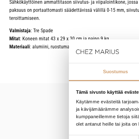
Sähkökäyttöinen ammattitason siivutus- ja viipalointikone, joss
paksuus on portaattomasti säädettävissä välillä 0-15 mm, siivut
teroittamiseen.
Valmistaja
: Tre Spade
Mitat
: Koneen mitat 43 x 29 x 30 cm ja paino 9 kg
Materiaali
: alumiini, ruostumaton teräs, muovi
Suostumus
Tämä sivusto käyttää eväste
Käytämme evästeitä tarjoama
New content loaded
ja kävijämäärämme analysoim
kumppaneillemme tietoja siitä
olet antanut heille tai joita o
Suostumuksen