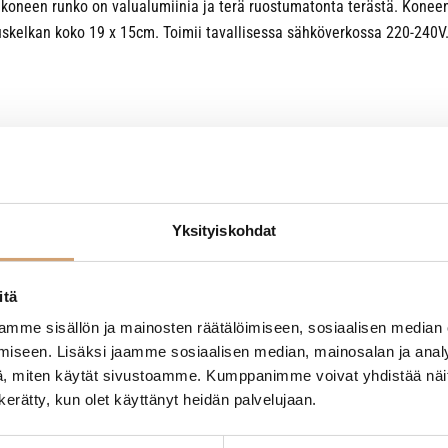
a koneen runko on valualumiinia ja terä ruostumatonta terästä. Koneen
uskelkan koko 19 x 15cm. Toimii tavallisessa sähköverkossa 220-240V
Yksityiskohdat
itä
mme sisällön ja mainosten räätälöimiseen, sosiaalisen median
- Tuotteesta ei ole vielä arvosteluja -
iseen. Lisäksi jaamme sosiaalisen median, mainosalan ja analy
, miten käytät sivustoamme. Kumppanimme voivat yhdistää näitä t
n kerätty, kun olet käyttänyt heidän palvelujaan.