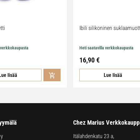
tti
Ibili silikoninen suklaamuot
a verkkokaupasta
Heti saatavilla verkkokaupasta
16,90
€
Lue lisää
Lue lisää
yymälä
Chez Marius Verkkokaupp
Oy
Itälahdenkatu 23 a,