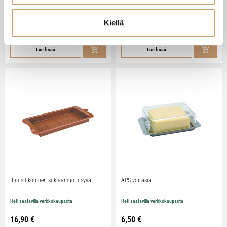
Heti saatavilla verkkokaupasta
Heti saatavilla verkkokaupasta
Kiellä
79,90
€
29,90
€
Lue lisää
Lue lisää
Ibili silikoninen suklaamuotti syvä
APS voirasia
Heti saatavilla verkkokaupasta
Heti saatavilla verkkokaupasta
16,90
€
6,50
€