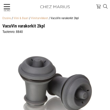
VALIKKO
Etusivu
/
Viini & Baari
/
Viinitarvikkeet
/ VacuVin varakorkit 2kpl
VacuVin varakorkit 2kpl
Tuotenro: 8840