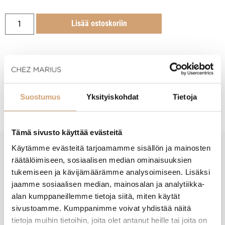
Lisää ostoskoriin
Tuotekuvaus
Suostumus
Yksityiskohdat
Tietoja
Tämä sivusto käyttää evästeitä
Käytämme evästeitä tarjoamamme sisällön ja mainosten
räätälöimiseen, sosiaalisen median ominaisuuksien
New content loaded
- Tuotteesta ei ole vielä arvosteluja -
tukemiseen ja kävijämäärämme analysoimiseen. Lisäksi
jaamme sosiaalisen median, mainosalan ja analytiikka-
alan kumppaneillemme tietoja siitä, miten käytät
sivustoamme. Kumppanimme voivat yhdistää näitä
tietoja muihin tietoihin, joita olet antanut heille tai joita on