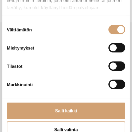
tietoja muihin tietoihin, joita olet antanut heille tai joita on
kerätty, kun olet käyttänyt heidän palvelujaan.
Suostumuksen
Välttämätön
valinta
Mieltymykset
VIIMEISIMMÄT TUOTTEET
Tilastot
Markkinointi
Salli kaikki
Salli valinta