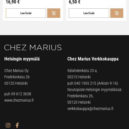
16,90
€
6,50
€
Lue lisää
Lue lisää
Helsingin myymälä
Chez Marius Verkkokauppa
Chez Marius Oy
Itälahdenkatu 23 a,
Fredrikinkatu 26
00210 Helsinki
00120 Helsinki
puh
040 1955 215
(Arkisin 9-16)
Noutopiste Helsingin myymälässä:
puh 09 612 3638
Fredrikinkatu 26,
www.chezmarius.fi
00120 Helsinki
verkkokauppa@chezmarius.fi