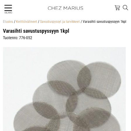
VALIKKO
Etusivu
/
Keittiövälineet
/
Savustuspyssyt ja tarvikkeet
/ Varasihti savustuspyssyyn 1kpl
Varasihti savustuspyssyyn 1kpl
Tuotenro: 776-052