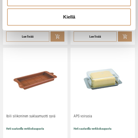
Zassenhaus Gera sähköinen
Ibili Sushisetti
pippurimylly 18cm
Heti saatavilla verkkokaupasta
Heti saatavilla verkkokaupasta
Kiellä
79,90
€
29,90
€
Lue lisää
Lue lisää
Ibili silikoninen suklaamuotti syvä
APS voirasia
Heti saatavilla verkkokaupasta
Heti saatavilla verkkokaupasta