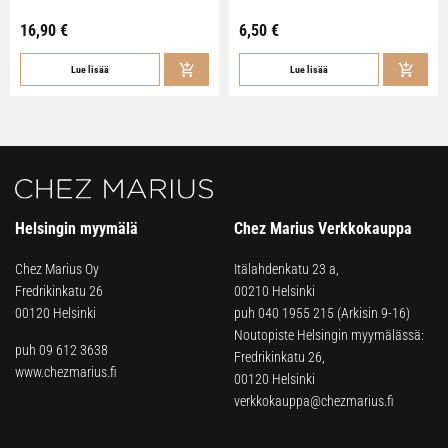
16,90
€
6,50
€
Lue lisää
Lue lisää
Helsingin myymälä
Chez Marius Verkkokauppa
Chez Marius Oy
Itälahdenkatu 23 a,
Fredrikinkatu 26
00210 Helsinki
00120 Helsinki
puh
040 1955 215
(Arkisin 9-16)
Noutopiste Helsingin myymälässä:
puh 09 612 3638
Fredrikinkatu 26,
www.chezmarius.fi
00120 Helsinki
verkkokauppa@chezmarius.fi