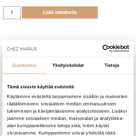
Lisää ostoskoriin
Tuotekuvaus
Suostumus
Yksityiskohdat
Tietoja
Hoito-ohjeet
Tämä sivusto käyttää evästeitä
Käytämme evästeitä tarjoamamme sisällön ja mainosten
räätälöimiseen, sosiaalisen median ominaisuuksien
tukemiseen ja kävijämäärämme analysoimiseen. Lisäksi
New content loaded
- Tuotteesta ei ole vielä arvosteluja -
jaamme sosiaalisen median, mainosalan ja analytiikka-
alan kumppaneillemme tietoja siitä, miten käytät
sivustoamme. Kumppanimme voivat yhdistää näitä