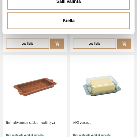
Salli valinta
Zassenhaus Gera sähköinen
Ibili Sushisetti
pippurimylly 18cm
Kiellä
Heti saatavilla verkkokaupasta
Heti saatavilla verkkokaupasta
79,90
€
29,90
€
Lue lisää
Lue lisää
Ibili silikoninen suklaamuotti syvä
APS voirasia
Heti saatavilla verkkokaupasta
Heti saatavilla verkkokaupasta