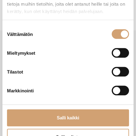
tietoja muihin tietoihin, joita olet antanut heille tai joita on
kerätty, kun olet käyttänyt heidän palvelujaan.
Suostumuksen
Välttämätön
valinta
Mieltymykset
VIIMEISIMMÄT TUOTTEET
Tilastot
Markkinointi
Salli kaikki