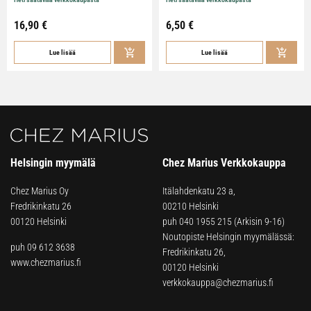
16,90
€
6,50
€
Lue lisää
Lue lisää
Helsingin myymälä
Chez Marius Verkkokauppa
Chez Marius Oy
Itälahdenkatu 23 a,
Fredrikinkatu 26
00210 Helsinki
00120 Helsinki
puh
040 1955 215
(Arkisin 9-16)
Noutopiste Helsingin myymälässä:
puh 09 612 3638
Fredrikinkatu 26,
www.chezmarius.fi
00120 Helsinki
verkkokauppa@chezmarius.fi