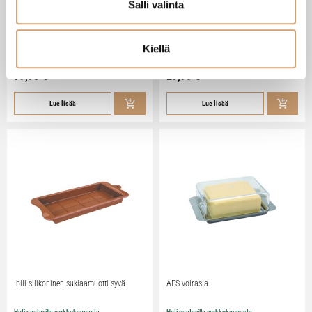
Salli valinta
Zassenhaus Gera sähköinen
Ibili Sushisetti
pippurimylly 18cm
Kiellä
Heti saatavilla verkkokaupasta
Heti saatavilla verkkokaupasta
79,90
€
29,90
€
Lue lisää
Lue lisää
Ibili silikoninen suklaamuotti syvä
APS voirasia
Heti saatavilla verkkokaupasta
Heti saatavilla verkkokaupasta