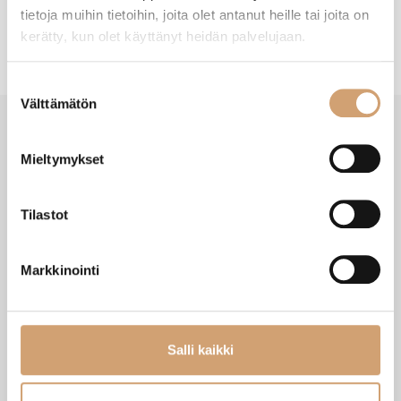
tietoja muihin tietoihin, joita olet antanut heille tai joita on
kerätty, kun olet käyttänyt heidän palvelujaan.
Suostumuksen
Välttämätön
valinta
Mieltymykset
VIIMEISIMMÄT TUOTTEET
Tilastot
Markkinointi
Salli kaikki