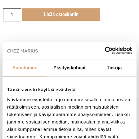
Lisää ostoskoriin
Tuotekuvaus
Suostumus
Yksityiskohdat
Tietoja
Hoito-ohjeet
Tämä sivusto käyttää evästeitä
Käytämme evästeitä tarjoamamme sisällön ja mainosten
räätälöimiseen, sosiaalisen median ominaisuuksien
tukemiseen ja kävijämäärämme analysoimiseen. Lisäksi
New content loaded
- Tuotteesta ei ole vielä arvosteluja -
jaamme sosiaalisen median, mainosalan ja analytiikka-
alan kumppaneillemme tietoja siitä, miten käytät
sivustoamme. Kumppanimme voivat yhdistää näitä