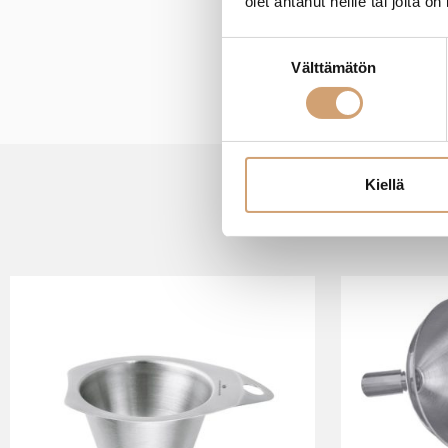
olet antanut heille tai joita o
Suostumuksen
Välttämätön
valinta
Kiellä