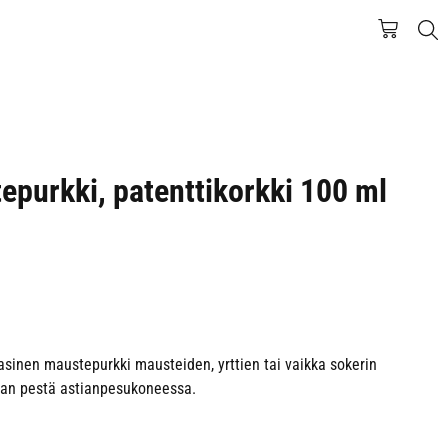
purkki, patenttikorkki 100 ml
 lasinen maustepurkki mausteiden, yrttien tai vaikka sokerin
aan pestä astianpesukoneessa.