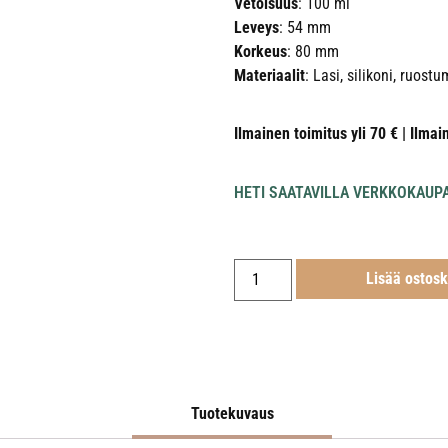
Vetoisuus
: 100 ml
Leveys
: 54 mm
Korkeus
: 80 mm
Materiaalit
: Lasi, silikoni, ruost
Ilmainen toimitus yli 70 € | Ilmai
HETI SAATAVILLA VERKKOKAUP
Lisää ostosk
Tuotekuvaus