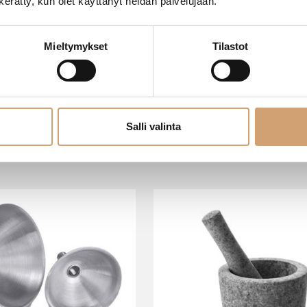
n kerätty, kun olet käyttänyt heidän palvelujaan.
Mieltymykset
Tilastot
Salli valinta
SAATAT TARVITA MYÖS NÄITÄ