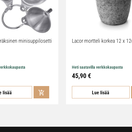
räksinen minisuppilosetti
Lacor mortteli korkea 12 x 1
 verkkokaupasta
Heti saatavilla verkkokaupasta
45,90 €
e lisää
Lue lisää