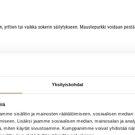
n, yrttien tai vaikka sokerin säilytykseen. Maustepurkki voidaan pes
Yksityiskohdat
itä
mme sisällön ja mainosten räätälöimiseen, sosiaalisen median
iseen. Lisäksi jaamme sosiaalisen median, mainosalan ja analy
- Tuotteesta ei ole vielä arvosteluja -
, miten käytät sivustoamme. Kumppanimme voivat yhdistää näitä t