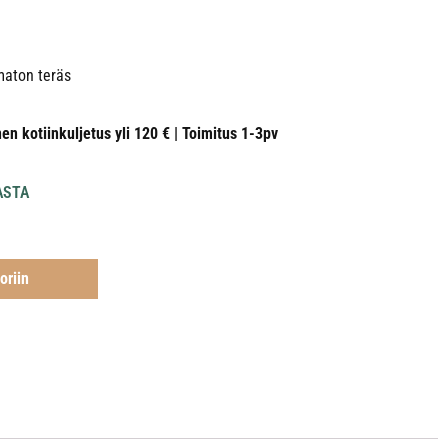
umaton teräs
nen kotiinkuljetus yli 120 € | Toimitus 1-3pv
ASTA
oriin