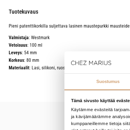
Tuotekuvaus
Pieni patenttikorkilla suljettava lasinen maustepurkki mausteide
Valmistaja
: Westmark
Vetoisuus
: 100 ml
Leveys
: 54 mm
Korkeus
: 80 mm
Materiaalit
: Lasi, silikoni, ruostumaton teräs
Suostumus
Tämä sivusto käyttää eväste
Käytämme evästeitä tarjoama
ja kävijämäärämme analysoim
New content loaded
kumppaneillemme tietoja siitä