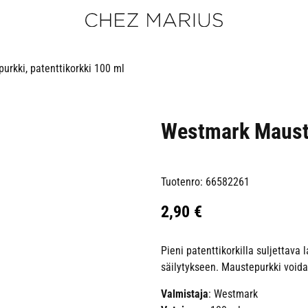
rkki, patenttikorkki 100 ml
Westmark Mauste
Tuotenro: 66582261
2,90
€
Pieni patenttikorkilla suljettava
säilytykseen. Maustepurkki void
Valmistaja
: Westmark