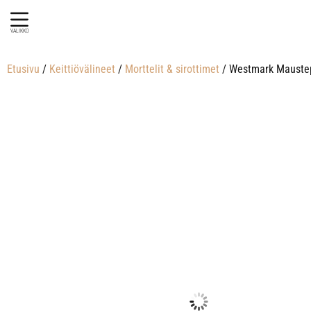
VALIKKO
Etusivu
/
Keittiövälineet
/
Morttelit & sirottimet
/ Westmark Maustepu