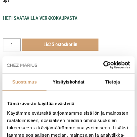
3pv
HETI SAATAVILLA VERKKOKAUPASTA
Lisää ostoskoriin
Suostumus
Yksityiskohdat
Tietoja
Tuotekuvaus
Hoito-ohjeet
Tämä sivusto käyttää evästeitä
Käytämme evästeitä tarjoamamme sisällön ja mainosten
räätälöimiseen, sosiaalisen median ominaisuuksien
tukemiseen ja kävijämäärämme analysoimiseen. Lisäksi
jaamme sosiaalisen median, mainosalan ja analytiikka-