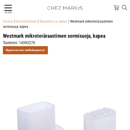
VALIKKO
Etusivu
/
Keittiövälineet
/
Raastimet ja sakset
/ Westmark mikroteräraastimen
sormisuoja, kapea
Westmark mikroteräraastimen sormisuoja, kapea
Tuotenro: 14392270
Myynnissä vain verkkokaupassa!