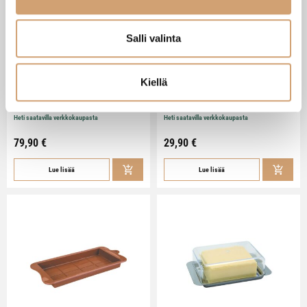
Salli valinta
Kiellä
Zassenhaus Gera sähköinen
Ibili Sushisetti
pippurimylly 18cm
Heti saatavilla verkkokaupasta
Heti saatavilla verkkokaupasta
79,90
€
29,90
€
Lue lisää
Lue lisää