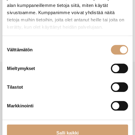
alan kumppaneillemme tietoja siitä, miten käytät
New content loaded
- Tuotteesta ei ole vielä arvosteluja -
sivustoamme. Kumppanimme voivat yhdistää näitä
tietoja muihin tietoihin, joita olet antanut heille tai joita on
kerätty, kun olet käyttänyt heidän palvelujaan.
Suostumuksen
Välttämätön
valinta
Mieltymykset
Tilastot
VIIMEISIMMÄT TUOTTEET
Markkinointi
Salli kaikki