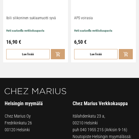
Ibili silikoninen suklaamuotti syvä
APS voirasia
Heti saatavilla verkkokaupasta
Heti saatavilla verkkokaupasta
16,90
€
6,50
€
Lue lisää
Lue lisää
Helsingin myymälä
Chez Marius Verkkokauppa
Chez Marius Oy
Itälahdenkatu 23 a,
Fredrikinkatu 26
00210 Helsinki
00120 Helsinki
puh
040 1955 215
(Arkisin 9-16)
Noutopiste Helsingin myymälässä: