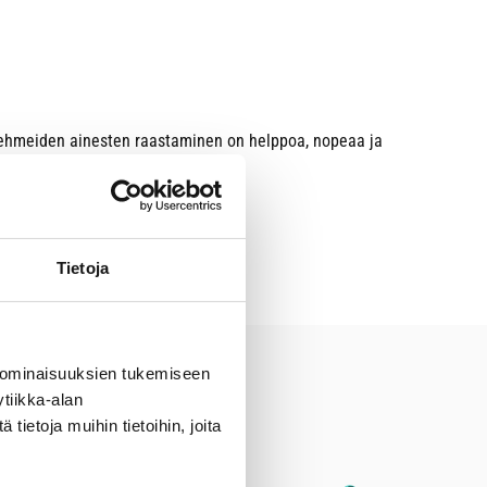
ä pehmeiden ainesten raastaminen on helppoa, nopeaa ja
Tietoja
 ominaisuuksien tukemiseen
tiikka-alan
ietoja muihin tietoihin, joita