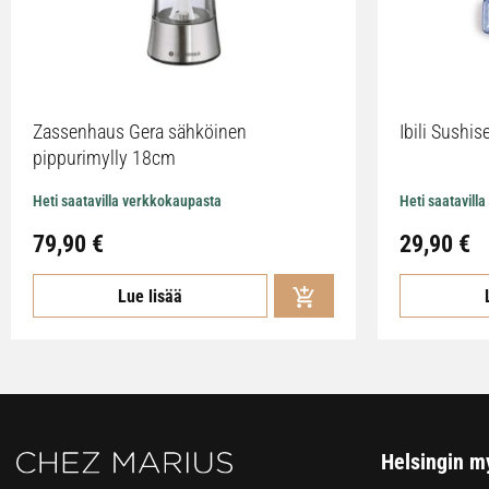
Zassenhaus Gera sähköinen
Ibili Sushise
pippurimylly 18cm
Heti saatavilla verkkokaupasta
Heti saatavill
79,90
€
29,90
€
Lue lisää
Helsingin m