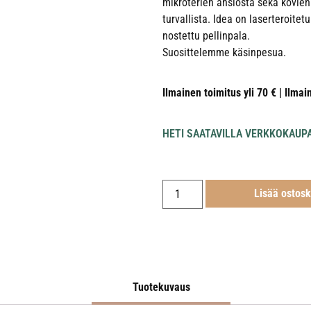
mikroterien ansiosta sekä kovie
turvallista. Idea on laserteroitet
nostettu pellinpala.
Suosittelemme käsinpesua.
Ilmainen toimitus yli 70 € | Ilmai
HETI SAATAVILLA VERKKOKAUP
Lisää ostosk
Tuotekuvaus