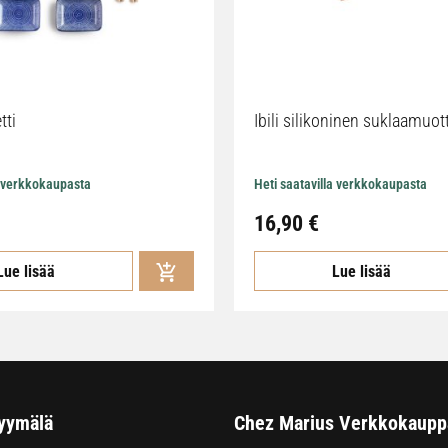
tti
Ibili silikoninen suklaamuot
a verkkokaupasta
Heti saatavilla verkkokaupasta
16,90
€
Lue lisää
Lue lisää
yymälä
Chez Marius Verkkokaupp