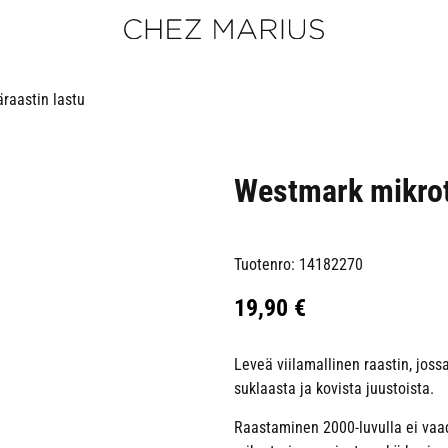
raastin lastu
Westmark mikrot
Tuotenro: 14182270
19,90
€
Leveä viilamallinen raastin, jos
suklaasta ja kovista juustoista.
Raastaminen 2000-luvulla ei vaadi