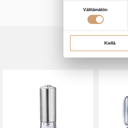
Suostumuksen
Välttämätön
valinta
Kiellä