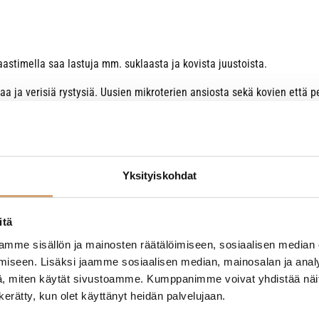
aastimella saa lastuja mm. suklaasta ja kovista juustoista.
aa ja verisiä rystysiä. Uusien mikroterien ansiosta sekä kovien ett
n oma veitsenteränsä, ei vain pystyyn nostettu pellinpala.
Yksityiskohdat
itä
mme sisällön ja mainosten räätälöimiseen, sosiaalisen median
- Tuotteesta ei ole vielä arvosteluja -
iseen. Lisäksi jaamme sosiaalisen median, mainosalan ja analy
, miten käytät sivustoamme. Kumppanimme voivat yhdistää näitä t
n kerätty, kun olet käyttänyt heidän palvelujaan.