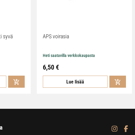
ti syvä
APS voirasia
Heti saatavilla verkkokaupasta
6,50
€
Lue lisää
a