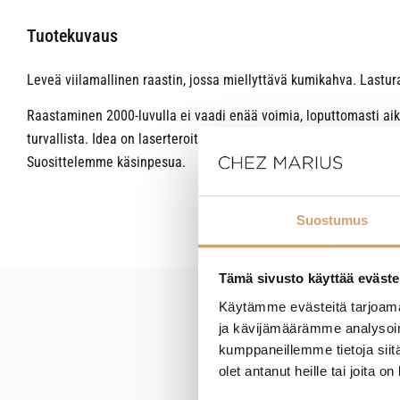
Tuotekuvaus
Leveä viilamallinen raastin, jossa miellyttävä kumikahva. Lastur
Raastaminen 2000-luvulla ei vaadi enää voimia, loputtomasti aik
turvallista. Idea on laserteroitetuissa terissä, joista jokainen o
Suosittelemme käsinpesua.
Suostumus
Tämä sivusto käyttää eväste
Käytämme evästeitä tarjoama
New content loaded
ja kävijämäärämme analysoim
kumppaneillemme tietoja siitä
olet antanut heille tai joita o