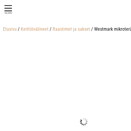
VALIKKO
Etusivu
/
Keittiövälineet
/
Raastimet ja sakset
/ Westmark mikroterä