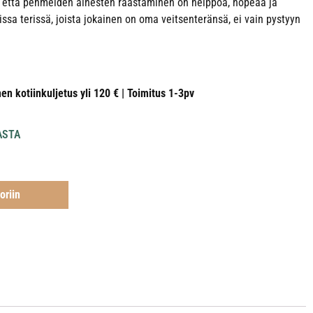
n että pehmeiden ainesten raastaminen on helppoa, nopeaa ja
uissa terissä, joista jokainen on oma veitsenteränsä, ei vain pystyyn
nen kotiinkuljetus yli 120 € | Toimitus 1-3pv
ASTA
oriin