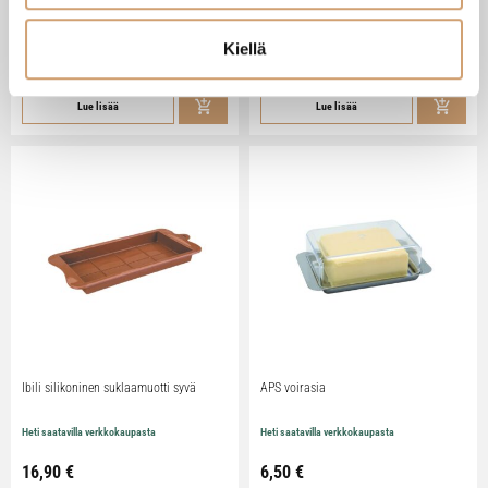
Heti saatavilla verkkokaupasta
Heti saatavilla verkkokaupasta
Kiellä
79,90
€
29,90
€
Lue lisää
Lue lisää
Ibili silikoninen suklaamuotti syvä
APS voirasia
Heti saatavilla verkkokaupasta
Heti saatavilla verkkokaupasta
16,90
€
6,50
€