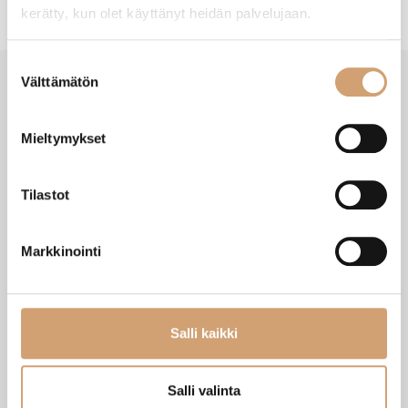
kerätty, kun olet käyttänyt heidän palvelujaan.
Suostumuksen
Välttämätön
valinta
VIIMEISIMMÄT TUOTTEET
Mieltymykset
Tilastot
Markkinointi
Salli kaikki
Salli valinta
Zassenhaus Gera sähköinen
Ibili Sushisetti
pippurimylly 18cm