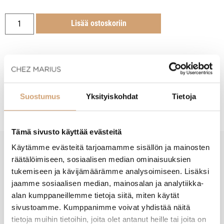
Lisää ostoskoriin
Tuotekuvaus
Suostumus
Yksityiskohdat
Tietoja
Tämä sivusto käyttää evästeitä
Käytämme evästeitä tarjoamamme sisällön ja mainosten
räätälöimiseen, sosiaalisen median ominaisuuksien
New content loaded
- Tuotteesta ei ole vielä arvosteluja -
tukemiseen ja kävijämäärämme analysoimiseen. Lisäksi
jaamme sosiaalisen median, mainosalan ja analytiikka-
alan kumppaneillemme tietoja siitä, miten käytät
sivustoamme. Kumppanimme voivat yhdistää näitä
tietoja muihin tietoihin, joita olet antanut heille tai joita on