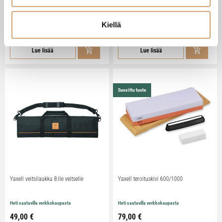
kokkiveitselle
Heti saatavilla verkkokaupasta
Heti saatavilla verkkokaupasta
Kiellä
79,90 €
31,00 €
Lue lisää
Lue lisää
Suosittu tuote
Yaxell veitsilaukku 8:lle veitselle
Yaxell teroituskivi 600/1000
Heti saatavilla verkkokaupasta
Heti saatavilla verkkokaupasta
49,00 €
79,00 €