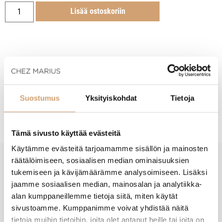
Lisää ostoskoriin
Tuotekuvaus
Suostumus
Yksityiskohdat
Tietoja
Hoito-ohjeet
Tämä sivusto käyttää evästeitä
Käytämme evästeitä tarjoamamme sisällön ja mainosten
räätälöimiseen, sosiaalisen median ominaisuuksien
tukemiseen ja kävijämäärämme analysoimiseen. Lisäksi
New content loaded
- Tuotteesta ei ole vielä arvosteluja -
jaamme sosiaalisen median, mainosalan ja analytiikka-
alan kumppaneillemme tietoja siitä, miten käytät
sivustoamme. Kumppanimme voivat yhdistää näitä
tietoja muihin tietoihin, joita olet antanut heille tai joita on