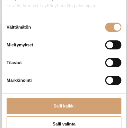
kerätty, kun olet käyttänyt heidän palvelujaan.
Suostumuksen
Välttämätön
valinta
SAATAT TARVITA MYÖS NÄITÄ
Mieltymykset
Tilastot
Markkinointi
Salli kaikki
Salli valinta
Yaxell hahloteroitin 3 karkeutta
Yaxell puinen teräsuoja 25,5cm