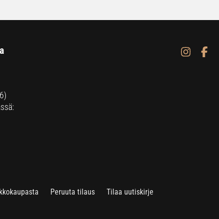
a
6)
ssä:
rkkokaupasta
Peruuta tilaus
Tilaa uutiskirje