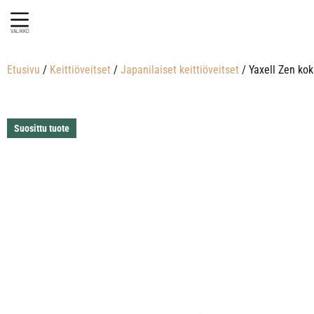
VALIKKO
Etusivu
/
Keittiöveitset
/
Japanilaiset keittiöveitset
/ Yaxell Zen kok
Suosittu tuote