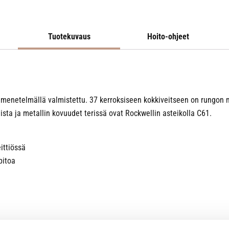
Tuotekuvaus
Hoito-ohjeet
ntamenetelmällä valmistettu. 37 kerroksiseen kokkiveitseen on rungo
sta ja metallin kovuudet terissä ovat Rockwellin asteikolla C61.
ittiössä
pitoa