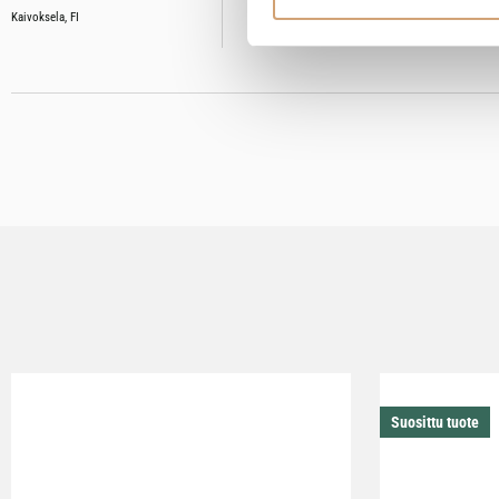
Oliko tämä arvostelu hyödyllinen?
Kyllä
Il
Kaivoksela, FI
Suosittu tuote