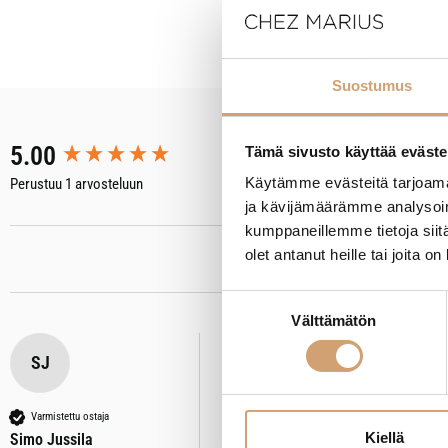
Suostumus
New content loaded
5.00
Tämä sivusto käyttää eväste
Käytämme evästeitä tarjoama
Perustuu 1 arvosteluun
ja kävijämäärämme analysoim
kumppaneillemme tietoja siitä
olet antanut heille tai joita o
Suostumuksen
Välttämätön
valinta
SJ
Yaxell Zen kokkiveitsi 20cm
Arvostelija ei jättänyt kommenttia
Varmistettu ostaja
Kiellä
Simo Jussila