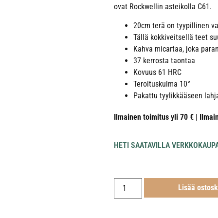
ovat Rockwellin asteikolla C61.
20cm terä on tyypillinen va
Tällä kokkiveitsellä teet 
Kahva micartaa, joka paran
37 kerrosta taontaa
Kovuus 61 HRC
Teroituskulma 10°
Pakattu tyylikkääseen lahj
Ilmainen toimitus yli 70 € | Ilmai
HETI SAATAVILLA VERKKOKAUP
Lisää ostosk