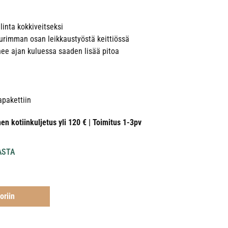
linta kokkiveitseksi
suurimman osan leikkaustyöstä keittiössä
ee ajan kuluessa saaden lisää pitoa
apakettiin
nen kotiinkuljetus yli 120 € | Toimitus 1-3pv
ASTA
oriin