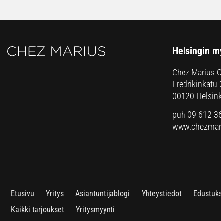
Helsingin m
Chez Marius 
Fredrikinkatu 
00120 Helsink
puh 09 612 3
www.chezmari
Etusivu
Yritys
Asiantuntijablogi
Yhteystiedot
Edustuk
Kaikki tarjoukset
Yritysmyynti