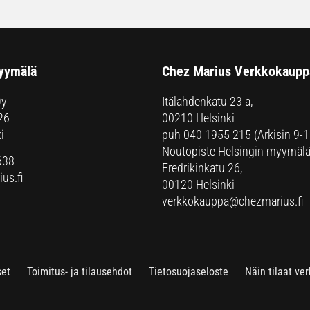
yymälä
Chez Marius Verkkokaupp
Oy
Itälahdenkatu 23 a,
26
00210 Helsinki
i
puh
040 1955 215
(Arkisin 9-1
Noutopiste Helsingin myymälä
638
Fredrikinkatu 26,
us.fi
00120 Helsinki
verkkokauppa@chezmarius.fi
set
Toimitus- ja tilausehdot
Tietosuojaseloste
Näin tilaat ve