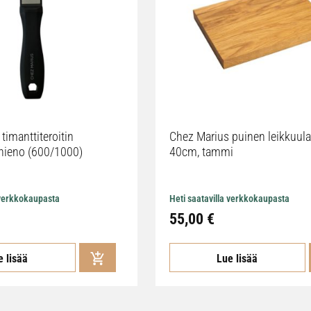
timanttiteroitin
Chez Marius puinen leikkuula
hieno (600/1000)
40cm, tammi
 verkkokaupasta
Heti saatavilla verkkokaupasta
55,00 €
e lisää
Lue lisää