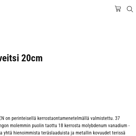
veitsi 20cm
ZEN on perinteisellä kerrostaontamenetelmällä valmistettu. 37
ungon molemmin puolin taottu 18 kerrosta molybdenum vanadium -
aa yhtä hienoimmista teräslaaduista ja metallin kovuudet terissä