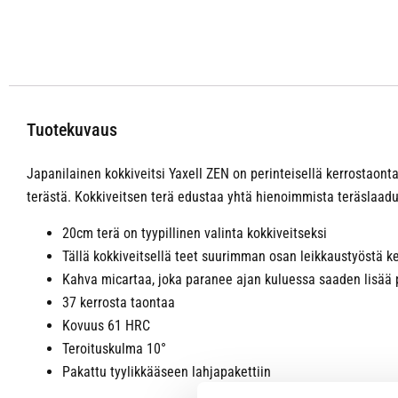
Tuotekuvaus
Japanilainen kokkiveitsi Yaxell ZEN on perinteisellä kerrostao
terästä. Kokkiveitsen terä edustaa yhtä hienoimmista teräslaadui
20cm terä on tyypillinen valinta kokkiveitseksi
Tällä kokkiveitsellä teet suurimman osan leikkaustyöstä ke
Kahva micartaa, joka paranee ajan kuluessa saaden lisää 
37 kerrosta taontaa
Kovuus 61 HRC
Teroituskulma 10°
Pakattu tyylikkääseen lahjapakettiin