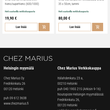
hieno/superhieno (600/1000)
35 x 50cm, tammi
Heti saatavilla verkkokaupasta
Heti saatavilla verkkokaupasta
19,90 €
80,00 €
Lue lisää
Lue lisää
Helsingin myymälä
Chez Marius Verkkokauppa
Chez Marius Oy
Itälahdenkatu 23 a,
Fredrikinkatu 26
00210 Helsinki
00120 Helsinki
puh
040 1955 215
(Arkisin 9-16)
Noutopiste Helsingin myymälässä:
puh 09 612 3638
Fredrikinkatu 26,
www.chezmarius.fi
00120 Helsinki