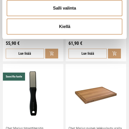
Salli valinta
Arcos veitsilaukku 8:lle veitselle
Grunwerg teroituskivi 1000/3000
Kiellä
muovirasiassa
Heti saatavilla verkkokaupasta
Heti saatavilla verkkokaupasta
55,90 €
61,90 €
Lue lisää
Lue lisää
Suosittu tuote
Chez Marius timanttiteroitin
Chez Marius puinen leikkuulauta uralla