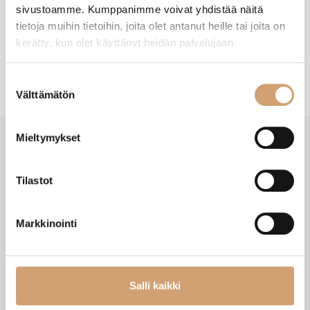
sivustoamme. Kumppanimme voivat yhdistää näitä
tietoja muihin tietoihin, joita olet antanut heille tai joita on
kerätty, kun olet käyttänyt heidän palvelujaan.
Suostumuksen
Välttämätön
valinta
Mieltymykset
SAATAT TARVITA MYÖS NÄITÄ
Tilastot
Markkinointi
Salli kaikki