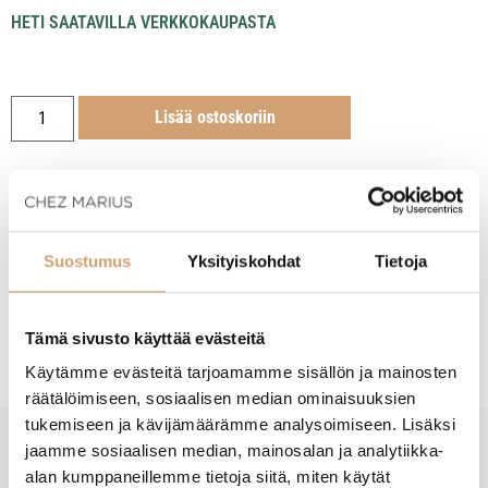
HETI SAATAVILLA VERKKOKAUPASTA
Lisää ostoskoriin
Suostumus
Yksityiskohdat
Tietoja
Tuotekuvaus
Hoito-ohjeet
Tämä sivusto käyttää evästeitä
Käytämme evästeitä tarjoamamme sisällön ja mainosten
räätälöimiseen, sosiaalisen median ominaisuuksien
tukemiseen ja kävijämäärämme analysoimiseen. Lisäksi
jaamme sosiaalisen median, mainosalan ja analytiikka-
New content loaded
- Tuotteesta ei ole vielä arvosteluja -
alan kumppaneillemme tietoja siitä, miten käytät