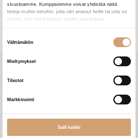
sivustoamme. Kumppanimme voivat yhdistää näitä
tietoja muihin tietoihin, joita olet antanut heille tai joita on
kerätty, kun olet käyttänyt heidän palvelujaan.
Suostumuksen
Välttämätön
valinta
Mieltymykset
SAATAT TARVITA MYÖS NÄITÄ
Tilastot
Markkinointi
Salli kaikki