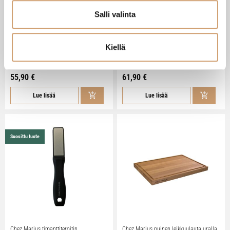
Salli valinta
Arcos veitsilaukku 8:lle veitselle
Grunwerg teroituskivi 1000/3000
Kiellä
muovirasiassa
Heti saatavilla verkkokaupasta
Heti saatavilla verkkokaupasta
55,90 €
61,90 €
Lue lisää
Lue lisää
Suosittu tuote
Chez Marius timanttiteroitin
Chez Marius puinen leikkuulauta uralla