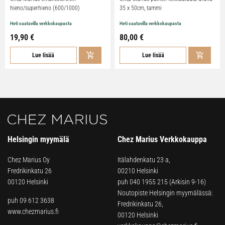
hieno/superhieno (600/1000)
35 x 50cm, tammi
Heti saatavilla verkkokaupasta
Heti saatavilla verkkokaupasta
19,90 €
80,00 €
Lue lisää
Lue lisää
Helsingin myymälä
Chez Marius Verkkokauppa
Chez Marius Oy
Itälahdenkatu 23 a,
Fredrikinkatu 26
00210 Helsinki
00120 Helsinki
puh
040 1955 215
(Arkisin 9-16)
Noutopiste Helsingin myymälässä:
puh 09 612 3638
Fredrikinkatu 26,
www.chezmarius.fi
00120 Helsinki