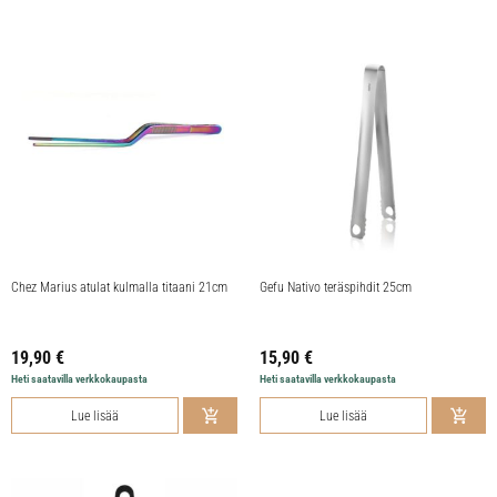
Chez Marius atulat kulmalla titaani 21cm
Gefu Nativo teräspihdit 25cm
19,90
€
15,90
€
Heti saatavilla verkkokaupasta
Heti saatavilla verkkokaupasta
Lue lisää
Lue lisää