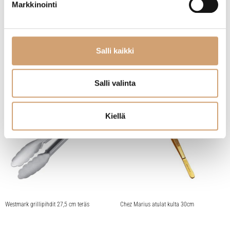
Markkinointi
(3 Arvostelua)
(2 Arvostelua)
23,90
€
4,90
€
Heti saatavilla verkkokaupasta
Heti saatavilla verkkokaupasta
Salli kaikki
Lue lisää
Lue lisää
Salli valinta
Kiellä
Westmark grillipihdit 27,5 cm teräs
Chez Marius atulat kulta 30cm