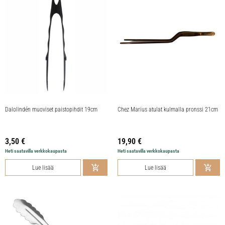
Dalolindén muoviset paistopihdit 19cm
Chez Marius atulat kulmalla pronssi 21cm
3,50
€
19,90
€
Heti saatavilla verkkokaupasta
Heti saatavilla verkkokaupasta
Lue lisää
Lue lisää