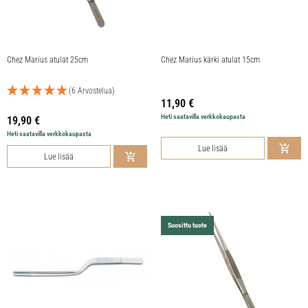
Chez Marius atulat 25cm
Chez Marius kärki atulat 15cm
(6 Arvostelua)
11,90
€
Heti saatavilla verkkokaupasta
19,90
€
Heti saatavilla verkkokaupasta
Lue lisää
Lue lisää
Suosittu tuote