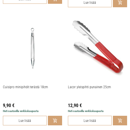
Lue lisää
Cuisipro minipihdit terästä 18cm
Lacor yleispihti punainen 25cm
9,90
€
12,90
€
Heti saatavilla verkkokaupasta
Heti saatavilla verkkokaupasta
Lue lisää
Lue lisää