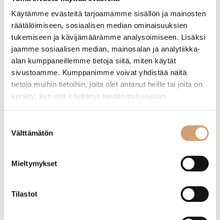
Käytämme evästeitä tarjoamamme sisällön ja mainosten
(1 Arvostelua)
20,90
€
räätälöimiseen, sosiaalisen median ominaisuuksien
Heti saatavilla verkkokaupasta
15,90
€
tukemiseen ja kävijämäärämme analysoimiseen. Lisäksi
Heti saatavilla verkkokaupasta
jaamme sosiaalisen median, mainosalan ja analytiikka-
Lue lisää
alan kumppaneillemme tietoja siitä, miten käytät
Lue lisää
sivustoamme. Kumppanimme voivat yhdistää näitä
tietoja muihin tietoihin, joita olet antanut heille tai joita on
kerätty, kun olet käyttänyt heidän palvelujaan.
Suostumuksen
Välttämätön
valinta
Mieltymykset
Tilastot
Cuisipro grillipihdit silikonikärjillä 30,5cm
Lacor silikoninen minipihti oranssi 18cm