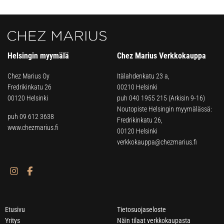
Helsingin myymälä
Chez Marius Verkkokauppa
Chez Marius Oy
Itälahdenkatu 23 a,
Fredrikinkatu 26
00210 Helsinki
00120 Helsinki
puh
040 1955 215
(Arkisin 9-16)
Noutopiste Helsingin myymälässä:
puh 09 612 3638
Fredrikinkatu 26,
www.chezmarius.fi
00120 Helsinki
verkkokauppa@chezmarius.fi
Etusivu
Tietosuojaseloste
Yritys
Näin tilaat verkkokaupasta