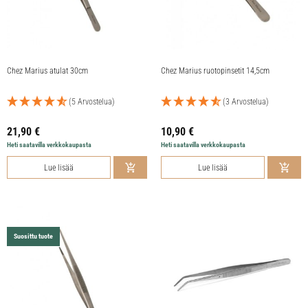
Chez Marius atulat 30cm
Chez Marius ruotopinsetit 14,5cm
(5 Arvostelua)
(3 Arvostelua)
21,90
€
10,90
€
Heti saatavilla verkkokaupasta
Heti saatavilla verkkokaupasta
Lue lisää
Lue lisää
Suosittu tuote