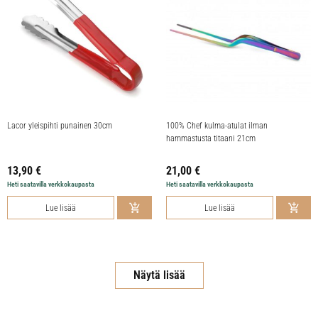
Lacor yleispihti punainen 30cm
100% Chef kulma-atulat ilman
hammastusta titaani 21cm
13,90
€
21,00
€
Heti saatavilla verkkokaupasta
Heti saatavilla verkkokaupasta
Lue lisää
Lue lisää
Näytä lisää