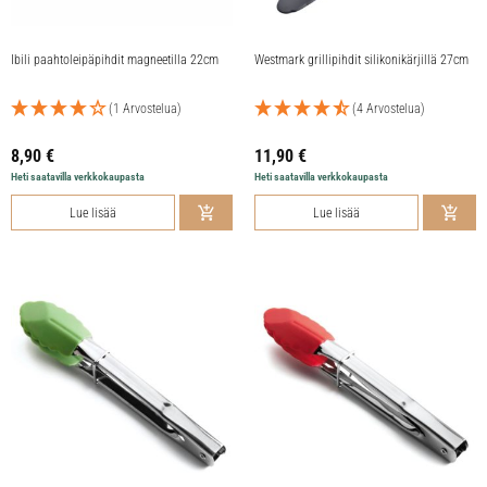
Ibili paahtoleipäpihdit magneetilla 22cm
Westmark grillipihdit silikonikärjillä 27cm
(1 Arvostelua)
(4 Arvostelua)
8,90
€
11,90
€
Heti saatavilla verkkokaupasta
Heti saatavilla verkkokaupasta
Lue lisää
Lue lisää