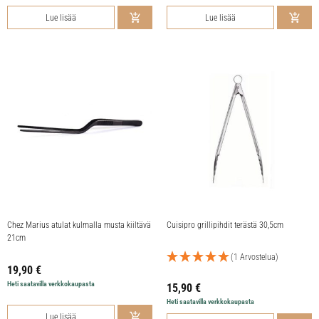
Lue lisää
Lue lisää
Chez Marius atulat kulmalla musta kiiltävä
Cuisipro grillipihdit terästä 30,5cm
21cm
(1 Arvostelua)
19,90
€
Heti saatavilla verkkokaupasta
15,90
€
Heti saatavilla verkkokaupasta
Lue lisää