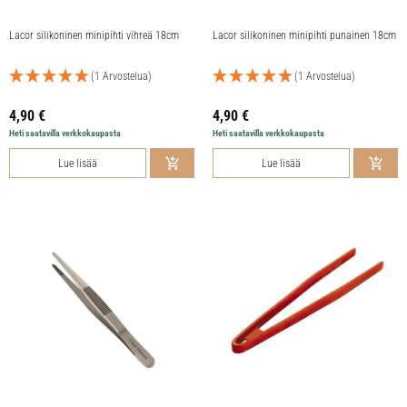
Lacor silikoninen minipihti vihreä 18cm
Lacor silikoninen minipihti punainen 18cm
(1 Arvostelua)
(1 Arvostelua)
4,90
€
4,90
€
Heti saatavilla verkkokaupasta
Heti saatavilla verkkokaupasta
Lue lisää
Lue lisää