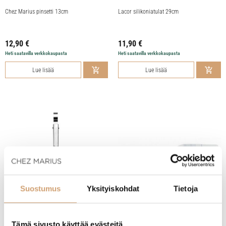
Chez Marius pinsetti 13cm
Lacor silikoniatulat 29cm
12,90
€
11,90
€
Heti saatavilla verkkokaupasta
Heti saatavilla verkkokaupasta
Lue lisää
Lue lisää
Suostumus
Yksityiskohdat
Tietoja
Cuisipro silikonipihdit 18cm
Chez Marius atulat kulmalla 21cm
Tämä sivusto käyttää evästeitä