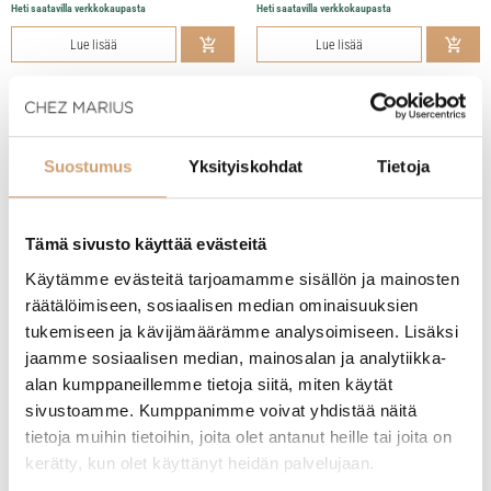
Heti saatavilla verkkokaupasta
Heti saatavilla verkkokaupasta
Lue lisää
Lue lisää
Suostumus
Yksityiskohdat
Tietoja
Tämä sivusto käyttää evästeitä
Käytämme evästeitä tarjoamamme sisällön ja mainosten
räätälöimiseen, sosiaalisen median ominaisuuksien
tukemiseen ja kävijämäärämme analysoimiseen. Lisäksi
jaamme sosiaalisen median, mainosalan ja analytiikka-
Victorinox fileointiveitsi 15cm, fibrox
Arcos fileointiveitsi 16cm
alan kumppaneillemme tietoja siitä, miten käytät
sivustoamme. Kumppanimme voivat yhdistää näitä
(2 Arvostelua)
29,90
€
tietoja muihin tietoihin, joita olet antanut heille tai joita on
Heti saatavilla verkkokaupasta
26,00
€
kerätty, kun olet käyttänyt heidän palvelujaan.
Heti saatavilla verkkokaupasta