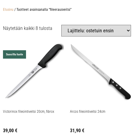
Etusivu
/ Tuotteet avainsanalla “fileerausveitsi”
Näytetään kaikki 8 tulosta
Suosittu tuote
Victorinox fileointiveitsi 20cm, fibrox
Arcos fileointiveitsi 24cm
39,00
€
31,90
€