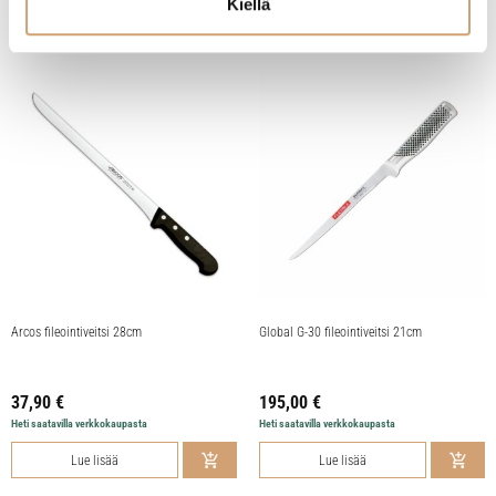
Kiellä
Lue lisää
Arcos fileointiveitsi 28cm
Global G-30 fileointiveitsi 21cm
37,90
€
195,00
€
Heti saatavilla verkkokaupasta
Heti saatavilla verkkokaupasta
Lue lisää
Lue lisää