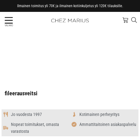
Ilmainen toimitus yli 70€ ja ilmainen kotiinkuljetus yli 120€ tilauksille.
VALIKKO
fileerausveitsi
Jo vuodesta 1997
Kotimainen perheyritys
Nopeat toimitukset, omasta
Ammattitaitoinen asiakaspalvelu
varastosta