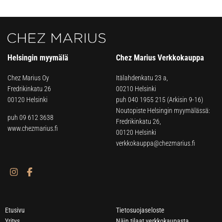
Helsingin myymälä
Chez Marius Verkkokauppa
Chez Marius Oy
Itälahdenkatu 23 a,
Fredrikinkatu 26
00210 Helsinki
00120 Helsinki
puh
040 1955 215
(Arkisin 9-16)
Noutopiste Helsingin myymälässä:
puh 09 612 3638
Fredrikinkatu 26,
www.chezmarius.fi
00120 Helsinki
verkkokauppa@chezmarius.fi
Etusivu
Tietosuojaseloste
Yritys
Näin tilaat verkkokaupasta