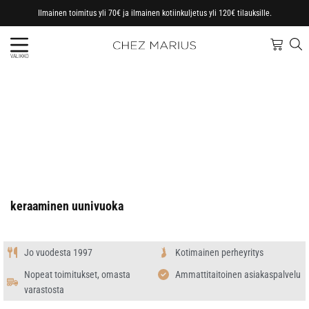
Ilmainen toimitus yli 70€ ja ilmainen kotiinkuljetus yli 120€ tilauksille.
VALIKKO
keraaminen uunivuoka
Jo vuodesta 1997
Kotimainen perheyritys
Nopeat toimitukset, omasta
Ammattitaitoinen asiakaspalvelu
varastosta