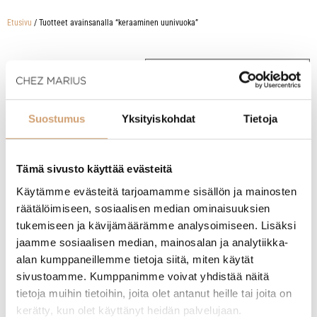
Etusivu
/ Tuotteet avainsanalla “keraaminen uunivuoka”
Näytetään kaikki 4 tulosta
Suostumus
Yksityiskohdat
Tietoja
Tämä sivusto käyttää evästeitä
Käytämme evästeitä tarjoamamme sisällön ja mainosten
räätälöimiseen, sosiaalisen median ominaisuuksien
tukemiseen ja kävijämäärämme analysoimiseen. Lisäksi
jaamme sosiaalisen median, mainosalan ja analytiikka-
alan kumppaneillemme tietoja siitä, miten käytät
Martinex keraaminen uunivuoka 40,5 x
Martinex keraaminen uunivuoka 20 x 20cm
sivustoamme. Kumppanimme voivat yhdistää näitä
17,5cm
tietoja muihin tietoihin, joita olet antanut heille tai joita on
28,90
€
15,90
€
kerätty, kun olet käyttänyt heidän palvelujaan.