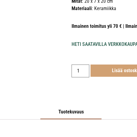
Mitat
: 20 x 7 x 20 cm
Materiaali
: Keramiikka
Ilmainen toimitus yli 70 € | Ilmai
HETI SAATAVILLA VERKKOKAUP
Lisää ostosk
Tuotekuvaus