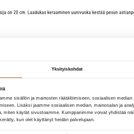
isija on 20 cm. Laadukas keraaminen uunivuoka kestää pesun astian
Yksityiskohdat
itä
- Tuotteesta ei ole vielä arvosteluja -
mme sisällön ja mainosten räätälöimiseen, sosiaalisen median
iseen. Lisäksi jaamme sosiaalisen median, mainosalan ja analy
, miten käytät sivustoamme. Kumppanimme voivat yhdistää näitä t
n kerätty, kun olet käyttänyt heidän palvelujaan.