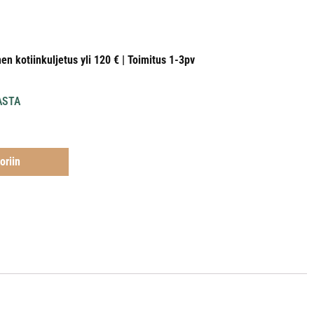
nen kotiinkuljetus yli 120 € | Toimitus 1-3pv
ASTA
oriin