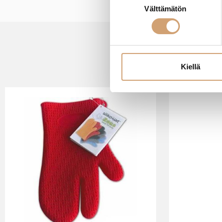
Välttämätön
valinta
Kiellä