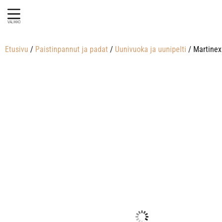
VALIKKO
Etusivu
/
Paistinpannut ja padat
/
Uunivuoka ja uunipelti
/ Martinex