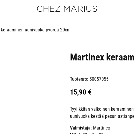
 keraaminen uunivuoka pyöreä 20cm
Martinex keraam
Tuotenro: 50057055
15,90
€
Tyylikkään valkoinen keraaminen
uunivuoka kestää pesun astianp
Valmistaja
: Martinex