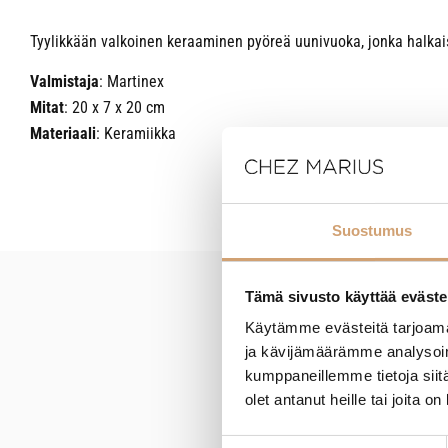
Tyylikkään valkoinen keraaminen pyöreä uunivuoka, jonka halka
Valmistaja
: Martinex
Mitat
: 20 x 7 x 20 cm
Materiaali
: Keramiikka
Suostumus
Tämä sivusto käyttää eväste
New content loaded
Käytämme evästeitä tarjoama
ja kävijämäärämme analysoim
kumppaneillemme tietoja siitä
olet antanut heille tai joita o
Suostumuksen