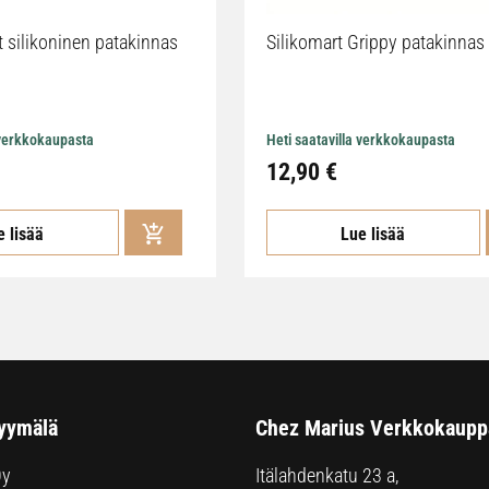
t silikoninen patakinnas
Silikomart Grippy patakinnas
 verkkokaupasta
Heti saatavilla verkkokaupasta
12,90 €
e lisää
Lue lisää
yymälä
Chez Marius Verkkokaupp
Oy
Itälahdenkatu 23 a,