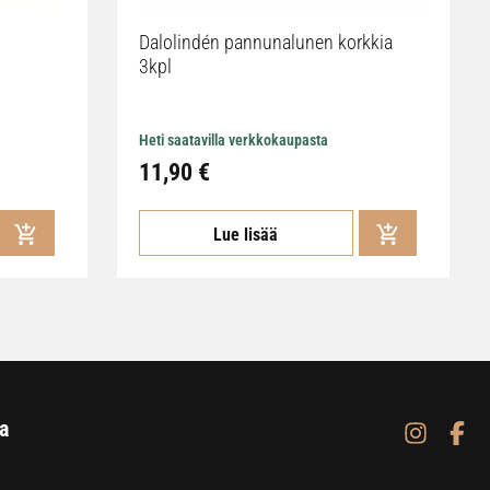
Dalolindén pannunalunen korkkia
3kpl
Heti saatavilla verkkokaupasta
11,90 €
Lue lisää
a