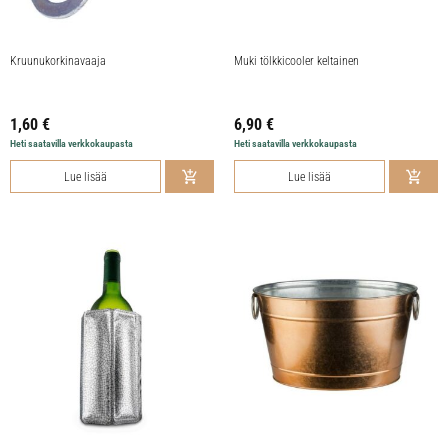
Kruunukorkinavaaja
Muki tölkkicooler keltainen
1,60
€
6,90
€
Heti saatavilla verkkokaupasta
Heti saatavilla verkkokaupasta
Lue lisää
Lue lisää