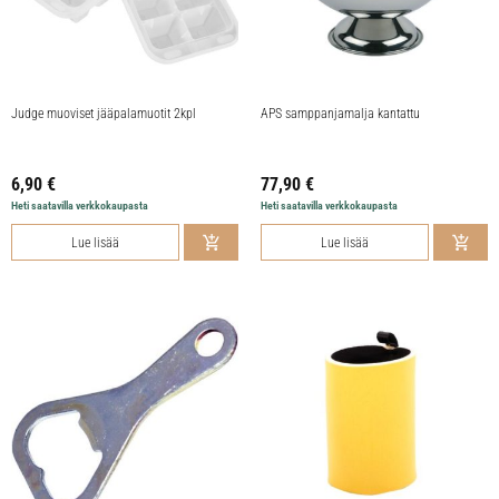
Judge muoviset jääpalamuotit 2kpl
APS samppanjamalja kantattu
6,90
€
77,90
€
Heti saatavilla verkkokaupasta
Heti saatavilla verkkokaupasta
Lue lisää
Lue lisää