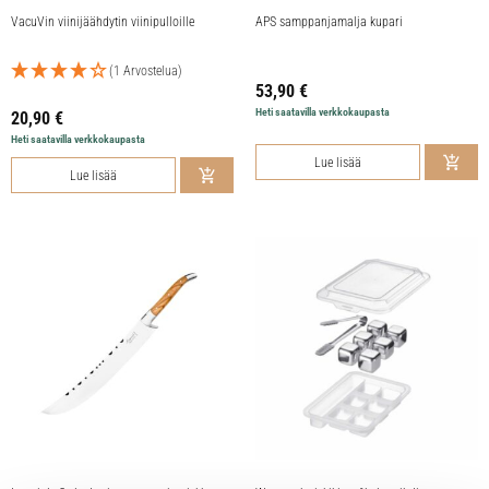
VacuVin viinijäähdytin viinipulloille
APS samppanjamalja kupari
(1 Arvostelua)
53,90
€
Heti saatavilla verkkokaupasta
20,90
€
Heti saatavilla verkkokaupasta
Lue lisää
Lue lisää