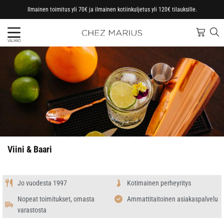
Ilmainen toimitus yli 70€ ja ilmainen kotiinkuljetus yli 120€ tilauksille.
VALIKKO
Viini & Baari
Jo vuodesta 1997
Kotimainen perheyritys
Nopeat toimitukset, omasta
Ammattitaitoinen asiakaspalvelu
varastosta