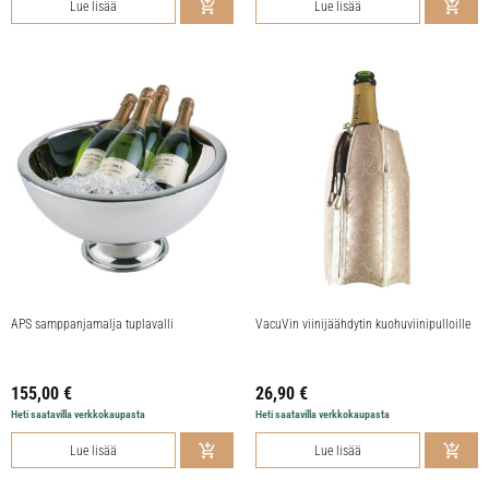
Lue lisää
Lue lisää
APS samppanjamalja tuplavalli
VacuVin viinijäähdytin kuohuviinipulloille
155,00
€
26,90
€
Heti saatavilla verkkokaupasta
Heti saatavilla verkkokaupasta
Lue lisää
Lue lisää