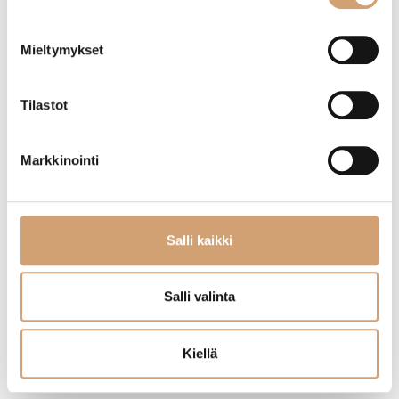
5cm
19,90
€
9,90
€
Heti saatavilla verkkokaupasta
Mieltymykset
Heti saatavilla verkkokaupasta
Lue lisää
Lue lisää
Tilastot
Markkinointi
Salli kaikki
Salli valinta
Kiellä
Lacor akryylinen samppanjajäähdytin
Paderno viinijäähdytin alumiini
ovaali