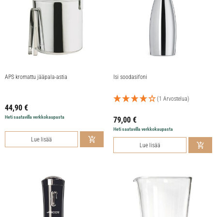
APS kromattu jääpala-astia
Isi soodasifoni
(1 Arvostelua)
44,90
€
Heti saatavilla verkkokaupasta
79,00
€
Heti saatavilla verkkokaupasta
Lue lisää
Lue lisää