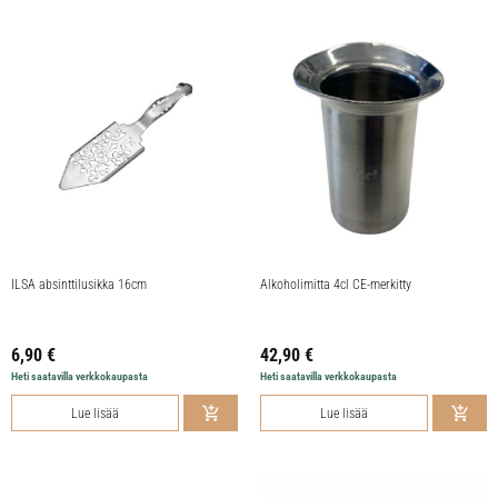
ILSA absinttilusikka 16cm
Alkoholimitta 4cl CE-merkitty
6,90
€
42,90
€
Heti saatavilla verkkokaupasta
Heti saatavilla verkkokaupasta
Lue lisää
Lue lisää