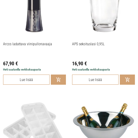
Arcos ladattava viinipullonavaaja
APS sekoituslasi 0,95L
67,90
€
16,90
€
Heti saatavilla verkkokaupasta
Heti saatavilla verkkokaupasta
Lue lisää
Lue lisää