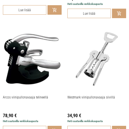
Heti saatavilla verkkokaupasta
Lue lisää
Lue lisää
Arcos viinipullonavaaja telineellä
Westmark viinipullonavaaja siivillä
78,90
€
34,90
€
Heti saatavilla verkkokaupasta
Heti saatavilla verkkokaupasta