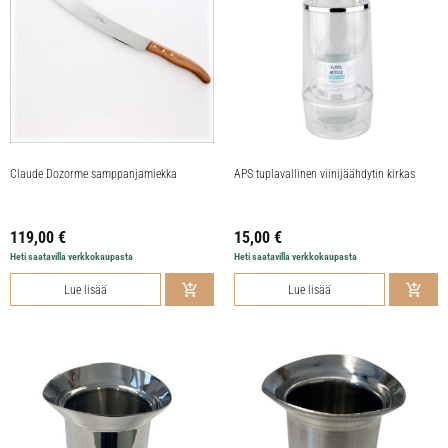
Claude Dozorme samppanjamiekka
APS tuplavallinen viinijäähdytin kirkas
119,00
€
15,00
€
Heti saatavilla verkkokaupasta
Heti saatavilla verkkokaupasta
Lue lisää
Lue lisää