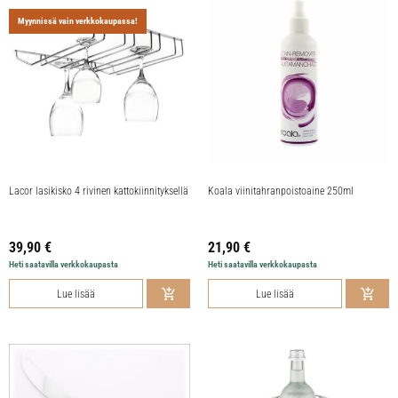
Myynnissä vain verkkokaupassa!
Lacor lasikisko 4 rivinen kattokiinnityksellä
Koala viinitahranpoistoaine 250ml
39,90
€
21,90
€
Heti saatavilla verkkokaupasta
Heti saatavilla verkkokaupasta
Lue lisää
Lue lisää