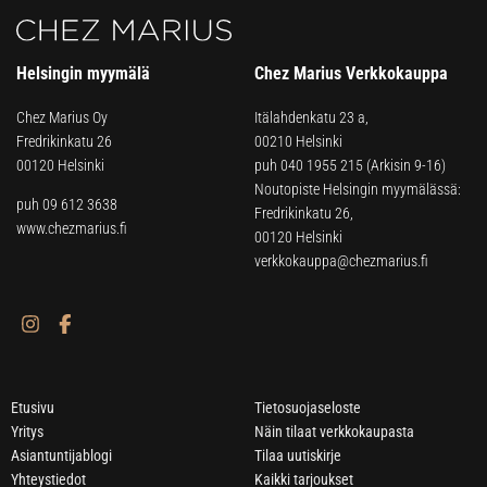
Helsingin myymälä
Chez Marius Verkkokauppa
Chez Marius Oy
Itälahdenkatu 23 a,
Fredrikinkatu 26
00210 Helsinki
00120 Helsinki
puh
040 1955 215
(Arkisin 9-16)
Noutopiste Helsingin myymälässä:
puh 09 612 3638
Fredrikinkatu 26,
www.chezmarius.fi
00120 Helsinki
verkkokauppa@chezmarius.fi
Etusivu
Tietosuojaseloste
Yritys
Näin tilaat verkkokaupasta
Asiantuntijablogi
Tilaa uutiskirje
Yhteystiedot
Kaikki tarjoukset