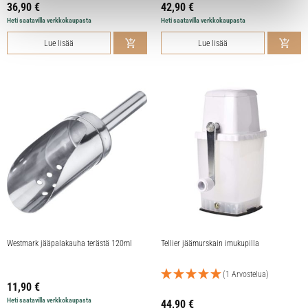
36,90
€
42,90
€
Heti saatavilla verkkokaupasta
Heti saatavilla verkkokaupasta
Lue lisää
Lue lisää
Westmark jääpalakauha terästä 120ml
Tellier jäämurskain imukupilla
(1 Arvostelua)
11,90
€
Heti saatavilla verkkokaupasta
44,90
€