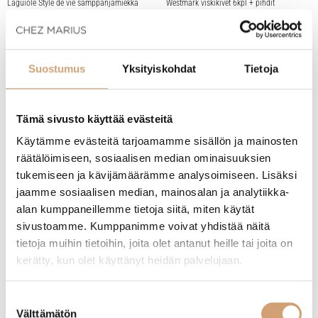
Laguiole Style de vie samppanjamiekka
Westmark viskikivet 6kpl + pihdit
oliivipuu
(1 Arvostelua)
29,90
€
Heti saatavilla verkkokaupasta
62,90
€
Suostumus
Yksityiskohdat
Tietoja
Heti saatavilla verkkokaupasta
Lue lisää
Lue lisää
Tämä sivusto käyttää evästeitä
Käytämme evästeitä tarjoamamme sisällön ja mainosten
räätälöimiseen, sosiaalisen median ominaisuuksien
tukemiseen ja kävijämäärämme analysoimiseen. Lisäksi
jaamme sosiaalisen median, mainosalan ja analytiikka-
alan kumppaneillemme tietoja siitä, miten käytät
sivustoamme. Kumppanimme voivat yhdistää näitä
tietoja muihin tietoihin, joita olet antanut heille tai joita on
kerätty, kun olet käyttänyt heidän palvelujaan.
Grunwerg teräksinen viinipullonavaaja
Suostumuksen
(1 Arvostelua)
ILSA silikoninen jääpalamuotti timantti
Välttämätön
valinta