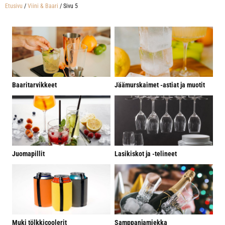
Etusivu
/
Viini & Baari
/ Sivu 5
Baaritarvikkeet
Jäämurskaimet -astiat ja muotit
Juomapillit
Lasikiskot ja -telineet
Muki tölkkicoolerit
Samppanjamiekka