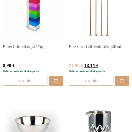
Pulltex lasinmerkkaajat 10kpl
Paderno cocktail sekoitustikku pääkallo
8,90
€
21,90
€
13,14
€
Heti saatavilla verkkokaupasta
Heti saatavilla verkkokaupasta
Lue lisää
Lue lisää