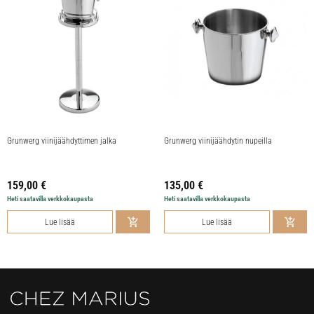
Grunwerg viinijäähdyttimen jalka
Grunwerg viinijäähdytin nupeilla
159,00
€
135,00
€
Heti saatavilla verkkokaupasta
Heti saatavilla verkkokaupasta
Lue lisää
Lue lisää