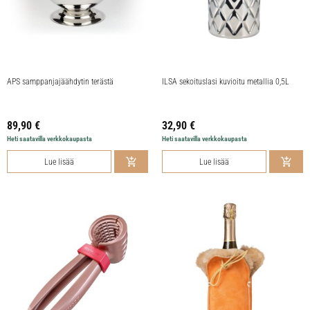
APS samppanjajäähdytin terästä
ILSA sekoituslasi kuvioitu metallia 0,5L
89,90
€
32,90
€
Heti saatavilla verkkokaupasta
Heti saatavilla verkkokaupasta
Lue lisää
Lue lisää