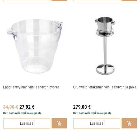
Lacor akryylinen viinijäähdytin pyöreä
Grunwerg teräksinen viinijäähdytin ja jalka
34,90
€
27,92
€
279,00
€
Heti saatavilla verkkokaupasta
Heti saatavilla verkkokaupasta
Lue lisää
Lue lisää