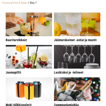
Etusivu
/
Viini & Baari
/ Sivu 7
Baaritarvikkeet
Jäämurskaimet -astiat ja muotit
Juomapillit
Lasikiskot ja -telineet
Muki tölkkicoolerit
Samppanjamiekka