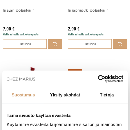
Isi avain soodasifoniin
Isi rajoitinputki soodasifoniin
7,00
€
2,90
€
Heti saatavilla verkkokaupasta
Heti saatavilla verkkokaupasta
Lue lisää
Lue lisää
Uutuus
Suostumus
Yksityiskohdat
Tietoja
Tämä sivusto käyttää evästeitä
Käytämme evästeitä tarjoamamme sisällön ja mainosten
Innovine jäädytintikku viinille punainen
Lacor viinipullon kapselileikkuri