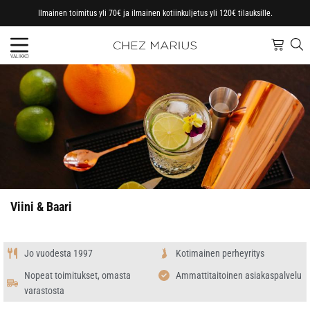
Ilmainen toimitus yli 70€ ja ilmainen kotiinkuljetus yli 120€ tilauksille.
VALIKKO
Viini & Baari
Jo vuodesta 1997
Kotimainen perheyritys
Nopeat toimitukset, omasta
Ammattitaitoinen asiakaspalvelu
varastosta