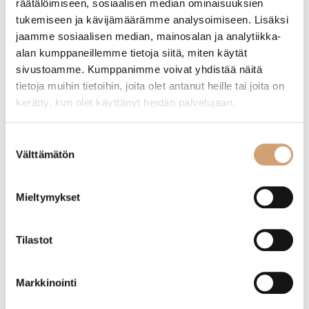
räätälöimiseen, sosiaalisen median ominaisuuksien
tukemiseen ja kävijämäärämme analysoimiseen. Lisäksi
jaamme sosiaalisen median, mainosalan ja analytiikka-
23,50
€
8,90
€
alan kumppaneillemme tietoja siitä, miten käytät
Heti saatavilla verkkokaupasta
Heti saatavilla verkkokaupasta
sivustoamme. Kumppanimme voivat yhdistää näitä
Lue lisää
Lue lisää
tietoja muihin tietoihin, joita olet antanut heille tai joita on
kerätty, kun olet käyttänyt heidän palvelujaan.
Suostumuksen
Välttämätön
valinta
Mieltymykset
Tilastot
Innovine jäädytintikku viinille harmaa
Kywie samppanjajäähdytin aubergine silk,
Markkinointi
nahkaa