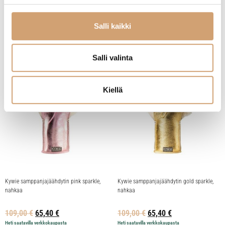
23,50
€
89,00
€
53,40
€
Varasto loppu - tiedustele saatavuutta
Heti saatavilla verkkokaupasta
Salli kaikki
Lue lisää
Lue lisää
Salli valinta
Kiellä
Kywie samppanjajäähdytin pink sparkle,
Kywie samppanjajäähdytin gold sparkle,
nahkaa
nahkaa
109,00
€
65,40
€
109,00
€
65,40
€
Heti saatavilla verkkokaupasta
Heti saatavilla verkkokaupasta