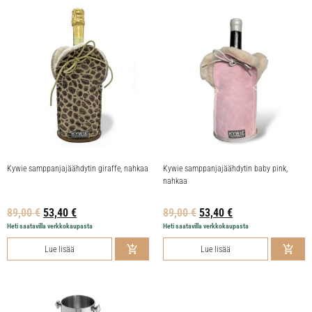
Kywie samppanjajäähdytin giraffe, nahkaa
Kywie samppanjajäähdytin baby pink,
nahkaa
89,00
€
53,40
€
89,00
€
53,40
€
Heti saatavilla verkkokaupasta
Heti saatavilla verkkokaupasta
Lue lisää
Lue lisää