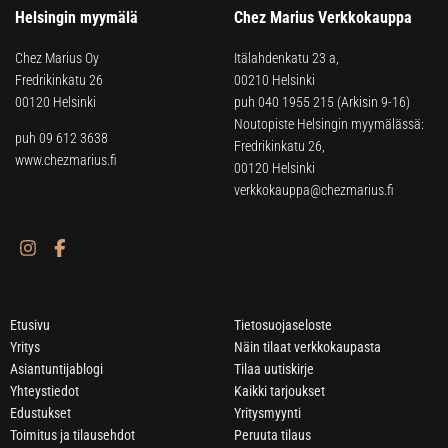
Helsingin myymälä
Chez Marius Verkkokauppa
Chez Marius Oy
Itälahdenkatu 23 a,
Fredrikinkatu 26
00210 Helsinki
00120 Helsinki
puh
040 1955 215
(Arkisin 9-16)
Noutopiste Helsingin myymälässä:
puh 09 612 3638
Fredrikinkatu 26,
www.chezmarius.fi
00120 Helsinki
verkkokauppa@chezmarius.fi
Etusivu
Tietosuojaseloste
Yritys
Näin tilaat verkkokaupasta
Asiantuntijablogi
Tilaa uutiskirje
Yhteystiedot
Kaikki tarjoukset
Edustukset
Yritysmyynti
Toimitus ja tilausehdot
Peruuta tilaus