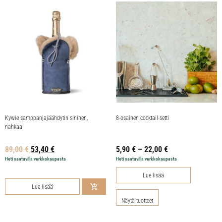
Kywie samppanjajäähdytin sininen,
8-osainen cocktail-setti
nahkaa
89,00
€
53,40
€
5,90
€
–
22,00
€
Heti saatavilla verkkokaupasta
Heti saatavilla verkkokaupasta
Lue lisää
Lue lisää
Näytä tuotteet