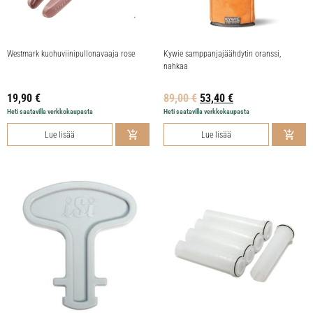
Westmark kuohuviinipullonavaaja rose
Kywie samppanjajäähdytin oranssi,
nahkaa
19,90
€
89,00
€
53,40
€
Heti saatavilla verkkokaupasta
Heti saatavilla verkkokaupasta
Lue lisää
Lue lisää