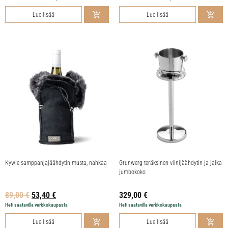
Lue lisää
Lue lisää
Kywie samppanjajäähdytin musta, nahkaa
Grunwerg teräksinen viinijäähdytin ja jalka
jumbokoko
89,00
€
53,40
€
329,00
€
Heti saatavilla verkkokaupasta
Heti saatavilla verkkokaupasta
Lue lisää
Lue lisää