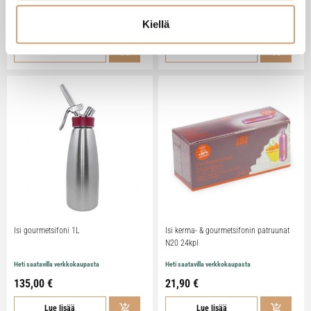
Heti saatavilla verkkokaupasta
Heti saatavilla verkkokaupasta
Kiellä
119,00 €
55,00 €
Lue lisää
Lue lisää
Isi gourmetsifoni 1L
Isi kerma- & gourmetsifonin patruunat
N20 24kpl
Heti saatavilla verkkokaupasta
Heti saatavilla verkkokaupasta
135,00 €
21,90 €
Lue lisää
Lue lisää