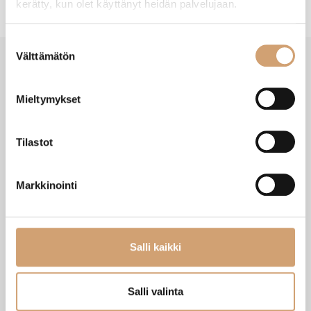
kerätty, kun olet käyttänyt heidän palvelujaan.
Suostumuksen
Välttämätön
valinta
SAATAT TARVITA MYÖS NÄITÄ
Mieltymykset
Tilastot
Markkinointi
Salli kaikki
100% Chef air-kit 2 sifoneihin
Isi aromineulasetti gourmetsifoniin 4kpl
Salli valinta