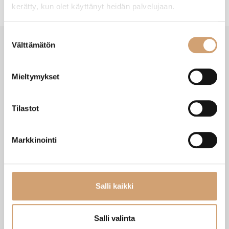
kerätty, kun olet käyttänyt heidän palvelujaan.
Suostumuksen
Välttämätön
valinta
VIIMEISIMMÄT TUOTTEET
Mieltymykset
Tilastot
Markkinointi
Salli kaikki
Zassenhaus Gera sähköinen
Ibili Sushisetti
Salli valinta
pippurimylly 18cm