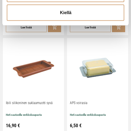
Heti saatavilla verkkokaupasta
Heti saatavilla verkkokaupasta
Kiellä
79,90
€
29,90
€
Lue lisää
Lue lisää
Ibili silikoninen suklaamuotti syvä
APS voirasia
Heti saatavilla verkkokaupasta
Heti saatavilla verkkokaupasta
16,90
€
6,50
€