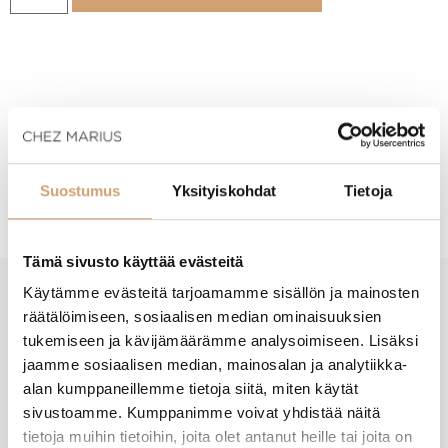
Tuotekuvaus
Hoito-ohjeet
Suostumus
Yksityiskohdat
Tietoja
Tämä sivusto käyttää evästeitä
Käytämme evästeitä tarjoamamme sisällön ja mainosten
räätälöimiseen, sosiaalisen median ominaisuuksien
New content loaded
- Tuotteesta ei ole vielä arvosteluja -
tukemiseen ja kävijämäärämme analysoimiseen. Lisäksi
jaamme sosiaalisen median, mainosalan ja analytiikka-
alan kumppaneillemme tietoja siitä, miten käytät
sivustoamme. Kumppanimme voivat yhdistää näitä
tietoja muihin tietoihin, joita olet antanut heille tai joita on