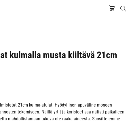
at kulmalla musta kiiltävä 21cm
lmistetut 21cm kulma-atulat. Hyödyllinen apuväline moneen
nosten tekemiseen. Näillä yrtit ja koristeet saa nätisti paikalleen!
eltu mahdollistamaan tukeva ote raaka-aineesta. Suosittelemme