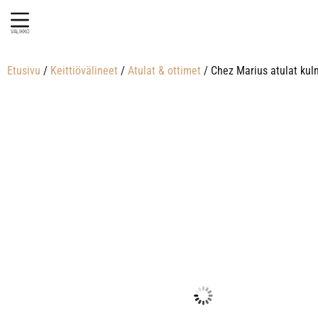
VALIKKO
Etusivu
/
Keittiövälineet
/
Atulat & ottimet
/ Chez Marius atulat kul