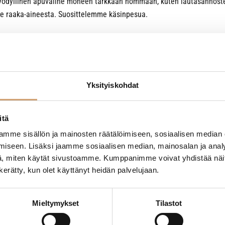
dyllinen apuväline moneen tarkkaan hommaan, kuten lautasannosten te
e raaka-aineesta. Suosittelemme käsinpesua.
Yksityiskohdat
- Tuotteesta ei ole vielä arvosteluja -
itä
mme sisällön ja mainosten räätälöimiseen, sosiaalisen median
iseen. Lisäksi jaamme sosiaalisen median, mainosalan ja analy
, miten käytät sivustoamme. Kumppanimme voivat yhdistää näitä t
n kerätty, kun olet käyttänyt heidän palvelujaan.
Mieltymykset
Tilastot