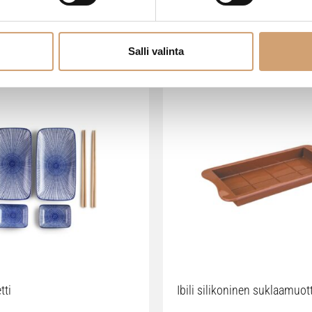
VIIMEISIMMÄT TUOTTEET
Salli valinta
tti
Ibili silikoninen suklaamuot