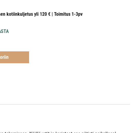
nen kotiinkuljetus yli 120 € | Toimitus 1-3pv
ASTA
oriin