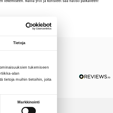
kemiseen. Näillä yrtit ja koristeet saa nätisti paikalleen!
Tietoja
 ominaisuuksien tukemiseen
tiikka-alan
ietoja muihin tietoihin, joita
Markkinointi