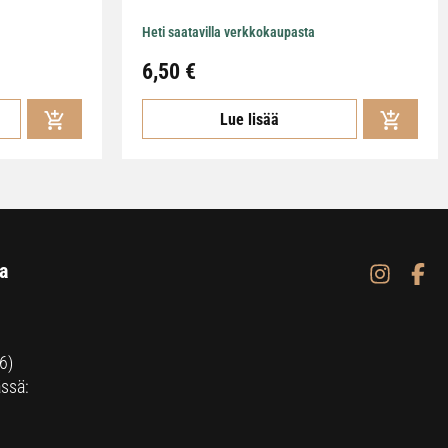
Heti saatavilla verkkokaupasta
6,50
€
Lue lisää
a
6)
ssä: