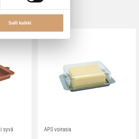
Salli kaikki
ti syvä
APS voirasia