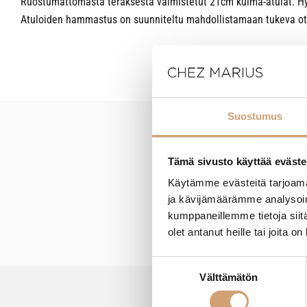
Ruostumattomasta teräksestä valmistetut 21cm kulma-atulat. Hyö
Atuloiden hammastus on suunniteltu mahdollistamaan tukeva ot
Suostumus
New content loaded
Tämä sivusto käyttää eväste
Käytämme evästeitä tarjoama
ja kävijämäärämme analysoim
kumppaneillemme tietoja siitä
olet antanut heille tai joita o
Suostumuksen
Välttämätön
valinta