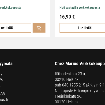
a verkkokaupasta
Heti saatavilla verkkokaupasta
16,90
€
Lue lisää
Lue lisää
yymälä
Chez Marius Verkkokaupp
Oy
Itälahdenkatu 23 a,
26
00210 Helsinki
i
puh
040 1955 215
(Arkisin 9-1
Noutopiste Helsingin myymälä
638
Fredrikinkatu 26,
us.fi
00120 Helsinki