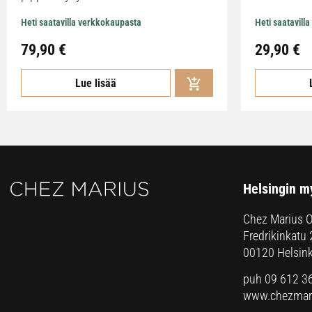
Heti saatavilla verkkokaupasta
Heti saatavill
79,90
€
29,90
€
Lue lisää
Helsingin m
Chez Marius 
Fredrikinkatu 
00120 Helsink
puh 09 612 3
www.chezmari