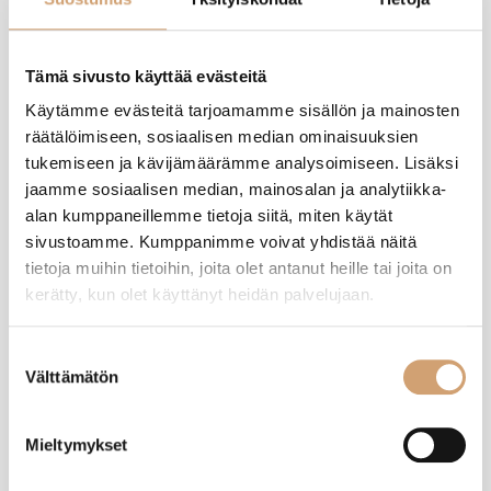
Tuotearvostelut
Tämä sivusto käyttää evästeitä
Käytämme evästeitä tarjoamamme sisällön ja mainosten
räätälöimiseen, sosiaalisen median ominaisuuksien
JO
tukemiseen ja kävijämäärämme analysoimiseen. Lisäksi
jaamme sosiaalisen median, mainosalan ja analytiikka-
Varmistettu ostaja
alan kumppaneillemme tietoja siitä, miten käytät
Juha-Pekka Oksanen
sivustoamme. Kumppanimme voivat yhdistää näitä
Pihlajamäki, FI
tietoja muihin tietoihin, joita olet antanut heille tai joita on
kerätty, kun olet käyttänyt heidän palvelujaan.
Gefu Nativo säilöntäastia 0,5L
Suostumuksen
Hyvä purkki ja hyvä painokansi purkin sisälle.
Välttämätön
valinta
Oliko tämä arvostelu hyödyllinen?
Kyllä
Ilmoita
Jaa
6 kuukautta sitten
Mieltymykset