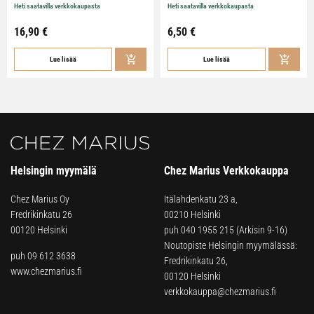
Heti saatavilla verkkokaupasta
Heti saatavilla verkkokaupasta
16,90
€
6,50
€
Lue lisää
Lue lisää
Helsingin myymälä
Chez Marius Verkkokauppa
Chez Marius Oy
Itälahdenkatu 23 a,
Fredrikinkatu 26
00210 Helsinki
00120 Helsinki
puh
040 1955 215
(Arkisin 9-16)
Noutopiste Helsingin myymälässä:
puh 09 612 3638
Fredrikinkatu 26,
www.chezmarius.fi
00120 Helsinki
verkkokauppa@chezmarius.fi