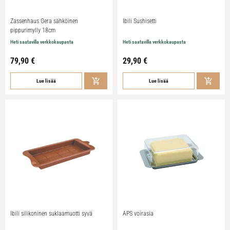
Zassenhaus Gera sähköinen
Ibili Sushisetti
pippurimylly 18cm
Heti saatavilla verkkokaupasta
Heti saatavilla verkkokaupasta
79,90
€
29,90
€
Lue lisää
Lue lisää
Ibili silikoninen suklaamuotti syvä
APS voirasia