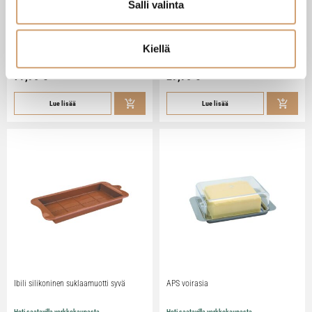
Salli valinta
Zassenhaus Gera sähköinen
Ibili Sushisetti
pippurimylly 18cm
Kiellä
Heti saatavilla verkkokaupasta
Heti saatavilla verkkokaupasta
79,90
€
29,90
€
Lue lisää
Lue lisää
Ibili silikoninen suklaamuotti syvä
APS voirasia
Heti saatavilla verkkokaupasta
Heti saatavilla verkkokaupasta