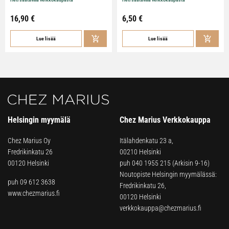
16,90
€
6,50
€
Lue lisää
Lue lisää
Helsingin myymälä
Chez Marius Verkkokauppa
Chez Marius Oy
Itälahdenkatu 23 a,
Fredrikinkatu 26
00210 Helsinki
00120 Helsinki
puh
040 1955 215
(Arkisin 9-16)
Noutopiste Helsingin myymälässä:
puh 09 612 3638
Fredrikinkatu 26,
www.chezmarius.fi
00120 Helsinki
verkkokauppa@chezmarius.fi