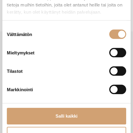
tietoja muihin tietoihin, joita olet antanut heille tai joita on
kerätty, kun olet käyttänyt heidän palvelujaan.
Suostumuksen
Välttämätön
valinta
Mieltymykset
VIIMEISIMMÄT TUOTTEET
Tilastot
Markkinointi
Salli kaikki