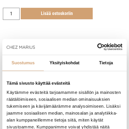
Lisää ostoskoriin
Tuotekuvaus
Suostumus
Yksityiskohdat
Tietoja
Hoito-ohjeet
Tämä sivusto käyttää evästeitä
Käytämme evästeitä tarjoamamme sisällön ja mainosten
räätälöimiseen, sosiaalisen median ominaisuuksien
tukemiseen ja kävijämäärämme analysoimiseen. Lisäksi
New content loaded
- Tuotteesta ei ole vielä arvosteluja -
jaamme sosiaalisen median, mainosalan ja analytiikka-
alan kumppaneillemme tietoja siitä, miten käytät
sivustoamme. Kumppanimme voivat yhdistää näitä