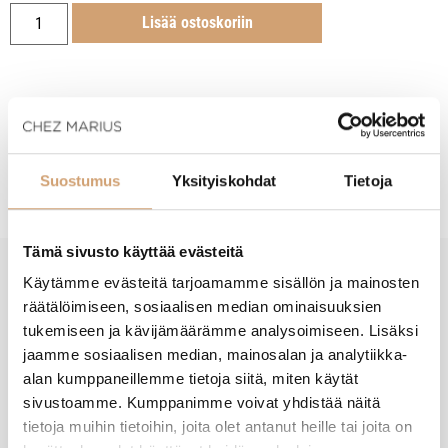
Lisää ostoskoriin
Tuotekuvaus
Suostumus
Yksityiskohdat
Tietoja
Tämä sivusto käyttää evästeitä
Käytämme evästeitä tarjoamamme sisällön ja mainosten
New content loaded
- Tuotteesta ei ole vielä arvosteluja -
räätälöimiseen, sosiaalisen median ominaisuuksien
tukemiseen ja kävijämäärämme analysoimiseen. Lisäksi
jaamme sosiaalisen median, mainosalan ja analytiikka-
alan kumppaneillemme tietoja siitä, miten käytät
sivustoamme. Kumppanimme voivat yhdistää näitä
tietoja muihin tietoihin, joita olet antanut heille tai joita on