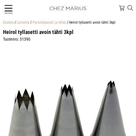
VALIKKO
Etusivu
/
Leivonta
/
Pursotinpussit ja tyllat
/ Heirol tyllasetti avoin tähti 3kpl
Heirol tyllasetti avoin tähti 3kpl
Tuotenro: 31390