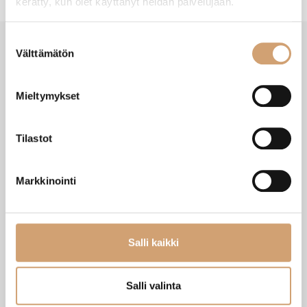
kerätty, kun olet käyttänyt heidän palvelujaan.
Suostumuksen
Välttämätön
valinta
VIIMEISIMMÄT TUOTTEET
Mieltymykset
Tilastot
Markkinointi
Salli kaikki
Zassenhaus Gera sähköinen
Ibili Sushisetti
Salli valinta
pippurimylly 18cm
Heti saatavilla verkkokaupasta
Heti saatavilla verkkokaupasta