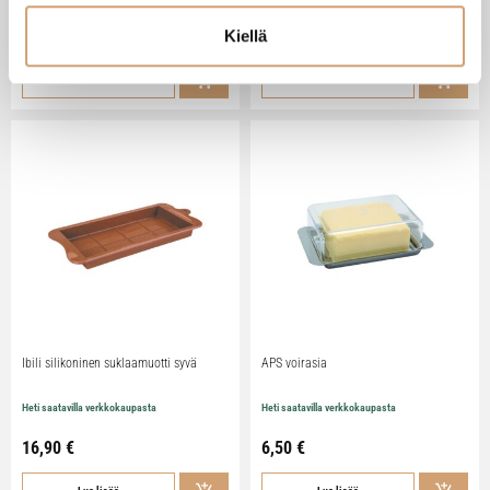
Kiellä
79,90
€
29,90
€
Lue lisää
Lue lisää
Ibili silikoninen suklaamuotti syvä
APS voirasia
Heti saatavilla verkkokaupasta
Heti saatavilla verkkokaupasta
16,90
€
6,50
€