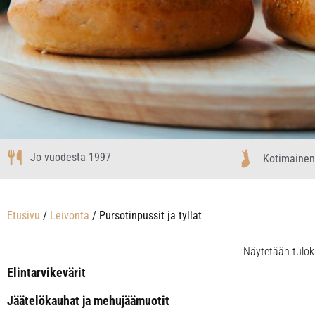
Jo vuodesta 1997
Kotimainen
Etusivu
/
Leivonta
/ Pursotinpussit ja tyllat
Näytetään tulok
Elintarvikevärit
Jäätelökauhat ja mehujäämuotit