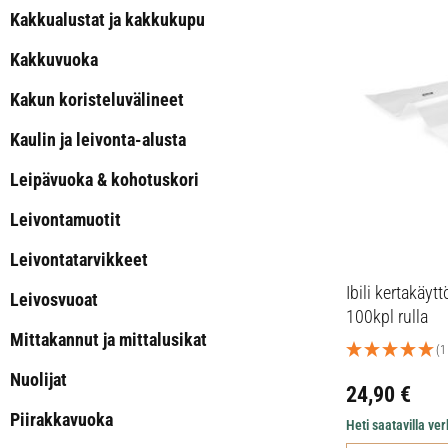
Kakkualustat ja kakkukupu
Kakkuvuoka
Kakun koristeluvälineet
Kaulin ja leivonta-alusta
Leipävuoka & kohotuskori
Leivontamuotit
Leivontatarvikkeet
Ibili kertakäy
Leivosvuoat
100kpl rulla
Mittakannut ja mittalusikat
(1
Nuolijat
24,90
€
Piirakkavuoka
Heti saatavilla v