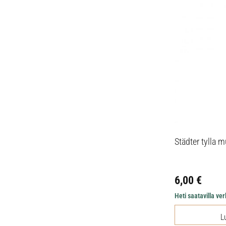
Städter tylla
6,00
€
Heti saatavilla v
L