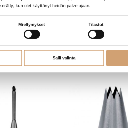
n kerätty, kun olet käyttänyt heidän palvelujaan.
pussi silikonikumi 40cm
Städter tylla tähti 10mm
Mieltymykset
Tilastot
 Arvostelua)
6,00
€
Heti saatavilla verkkokaupasta
erkkokaupasta
Salli valinta
Lue lisää
ue lisää