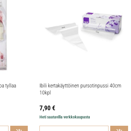
oa tyllaa
Ibili kertakäyttöinen pursotinpussi 40cm
10kpl
7,90
€
Heti saatavilla verkkokaupasta