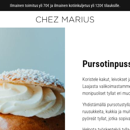
Ilmainen toimitus yli 70€ ja ilmainen kotiinkuljetus yli 120€ tilauksille.
Pursotinpussi
Koristele kakut, leivokset 
Laajasta valikoimastamme l
monipuoliset tyllat eri mu
Yhdistämällä pursotustylla
ruusukkeita, kukkia ja muit
pyöreät tyllat, jotka sopiva
Helpota työskentelyä tylla-