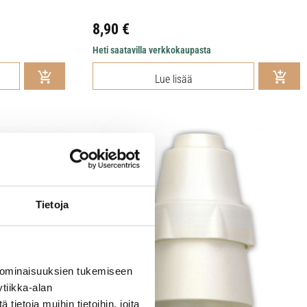
8,90
€
Heti saatavilla verkkokaupasta
Lue lisää
Tietoja
 ominaisuuksien tukemiseen
tiikka-alan
ietoja muihin tietoihin, joita