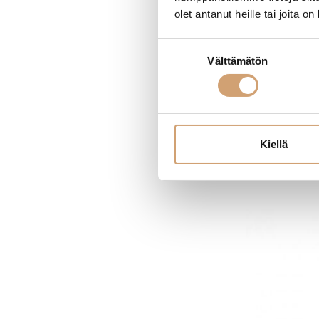
olet antanut heille tai joita o
Ibili pursotin
Suostumuksen
Välttämätön
valinta
(1
13,90
€
Heti saatavilla v
Kiellä
L