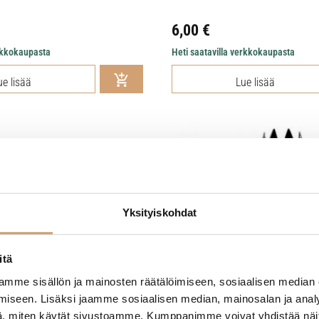
6,00
€
erkkokaupasta
Heti saatavilla verkkokaupasta
ue lisää
Lue lisää
Yksityiskohdat
itä
mme sisällön ja mainosten räätälöimiseen, sosiaalisen median
iseen. Lisäksi jaamme sosiaalisen median, mainosalan ja analy
, miten käytät sivustoamme. Kumppanimme voivat yhdistää näitä t