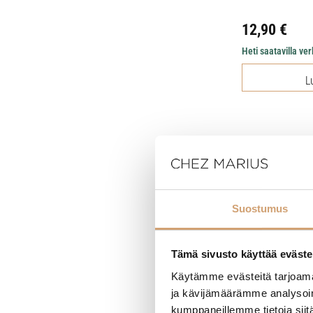
12,90
€
Heti saatavilla v
L
Suostumus
Tämä sivusto käyttää eväste
Käytämme evästeitä tarjoama
ja kävijämäärämme analysoim
kumppaneillemme tietoja siitä