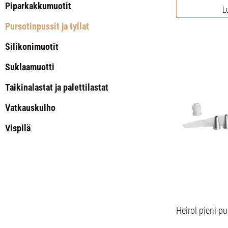
Piparkakkumuotit
L
Pursotinpussit ja tyllat
Silikonimuotit
Suklaamuotti
Taikinalastat ja palettilastat
Vatkauskulho
Vispilä
Heirol pieni pu