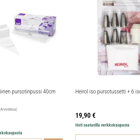
ttöinen pursotinpussi 40cm
Heirol iso pursotussetti + 6 is
 Arvostelua)
19,90
€
Heti saatavilla verkkokaupasta
erkkokaupasta