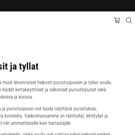
t ja tyllat
ja muut leivonnaiset helposti pursotuspussin ja tyllan avulla.
öydät kertakäyttöiset ja silikoniset pursotinpussit sekä
odoissa ja koossa.
 ja pursotuspussi voit luoda näyttäviä pursotuksia,
a koristeita. Valikoimassamme on tähtityllat, lehtityllat ja
t niin ammattilaisille kuin harrastajille.
adapterilla, jonka avulla voit vaihtaa tyllan helposti kesken