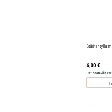
Städter tylla
6,00
€
Heti saatavilla v
L