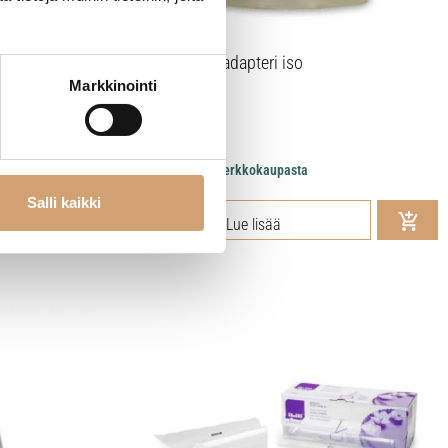
Städter tylla-adapteri iso
Markkinointi
7,50
€
Heti saatavilla verkkokaupasta
Salli kaikki
Lue lisää