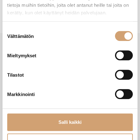
tietoja muihin tietoihin, joita olet antanut heille tai joita on
kerätty, kun olet käyttänyt heidän palvelujaan.
Suostumuksen
Välttämätön
valinta
Mieltymykset
VIIMEISIMMÄT TUOTTEET
Tilastot
Markkinointi
Salli kaikki