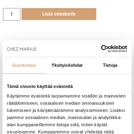
Lisää ostoskoriin
Tuotekuvaus
Suostumus
Yksityiskohdat
Tietoja
Hoito-ohjeet
Tämä sivusto käyttää evästeitä
Käytämme evästeitä tarjoamamme sisällön ja mainosten
räätälöimiseen, sosiaalisen median ominaisuuksien
tukemiseen ja kävijämäärämme analysoimiseen. Lisäksi
New content loaded
- Tuotteesta ei ole vielä arvosteluja -
jaamme sosiaalisen median, mainosalan ja analytiikka-
alan kumppaneillemme tietoja siitä, miten käytät
sivustoamme. Kumppanimme voivat yhdistää näitä