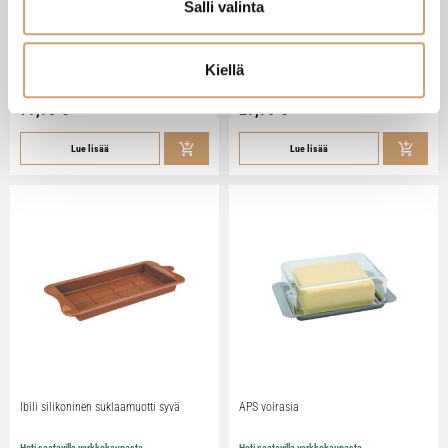
Salli valinta
Zassenhaus Gera sähköinen
Ibili Sushisetti
pippurimylly 18cm
Kiellä
Heti saatavilla verkkokaupasta
Heti saatavilla verkkokaupasta
79,90
€
29,90
€
Lue lisää
Lue lisää
Ibili silikoninen suklaamuotti syvä
APS voirasia
Heti saatavilla verkkokaupasta
Heti saatavilla verkkokaupasta