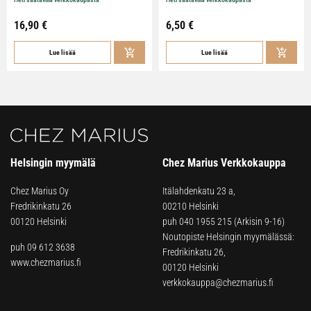
16,90
€
6,50
€
Lue lisää
Lue lisää
Helsingin myymälä
Chez Marius Verkkokauppa
Chez Marius Oy
Itälahdenkatu 23 a,
Fredrikinkatu 26
00210 Helsinki
00120 Helsinki
puh
040 1955 215
(Arkisin 9-16)
Noutopiste Helsingin myymälässä:
puh 09 612 3638
Fredrikinkatu 26,
www.chezmarius.fi
00120 Helsinki
verkkokauppa@chezmarius.fi