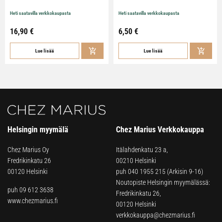
Heti saatavilla verkkokaupasta
Heti saatavilla verkkokaupasta
16,90
€
6,50
€
Lue lisää
Lue lisää
Helsingin myymälä
Chez Marius Verkkokauppa
Chez Marius Oy
Itälahdenkatu 23 a,
Fredrikinkatu 26
00210 Helsinki
00120 Helsinki
puh
040 1955 215
(Arkisin 9-16)
Noutopiste Helsingin myymälässä:
puh 09 612 3638
Fredrikinkatu 26,
www.chezmarius.fi
00120 Helsinki
verkkokauppa@chezmarius.fi