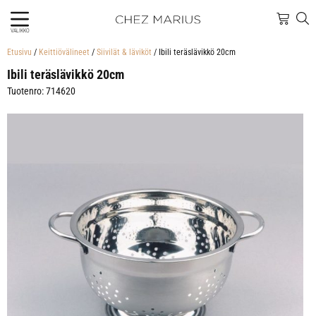
VALIKKO
Etusivu
/
Keittiövälineet
/
Siivilät & läviköt
/ Ibili teräslävikkö 20cm
Ibili teräslävikkö 20cm
Tuotenro: 714620