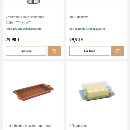
Zassenhaus Gera sähköinen
Ibili Sushisetti
pippurimylly 18cm
Heti saatavilla verkkokaupasta
Heti saatavilla verkkokaupasta
79,90
€
29,90
€
Lue lisää
Lue lisää
Ibili silikoninen suklaamuotti syvä
APS voirasia