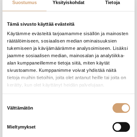
Suostumus
Yksityiskohdat
Tietoja
Tuotearvostelut
Tämä sivusto käyttää evästeitä
Käytämme evästeitä tarjoamamme sisällön ja mainosten
KM
räätälöimiseen, sosiaalisen median ominaisuuksien
tukemiseen ja kävijämäärämme analysoimiseen. Lisäksi
Varmistettu ostaja
jaamme sosiaalisen median, mainosalan ja analytiikka-
Kirsi Markkanen
alan kumppaneillemme tietoja siitä, miten käytät
Helsinki, FI
sivustoamme. Kumppanimme voivat yhdistää näitä
tietoja muihin tietoihin, joita olet antanut heille tai joita on
kerätty, kun olet käyttänyt heidän palvelujaan.
Ibili teräslävikkö 20cm
Erittäin kaunis pitää työpöydällä esillä.

Suostumuksen
Kaupasta tullessa voi siirtää altaaseen ja kaataa kasvikset suoraan 
Välttämätön
valinta
Oliko tämä arvostelu hyödyllinen?
Kyllä
Ilmoita
Jaa
11 kuukautta sitten
Mieltymykset