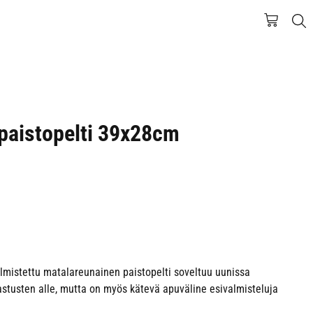
 paistopelti 39x28cm
mistettu matalareunainen paistopelti soveltuu uunissa
livastusten alle, mutta on myös kätevä apuväline esivalmisteluja