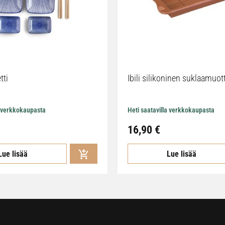
tti
Ibili silikoninen suklaamuot
a verkkokaupasta
Heti saatavilla verkkokaupasta
16,90
€
Lue lisää
Lue lisää