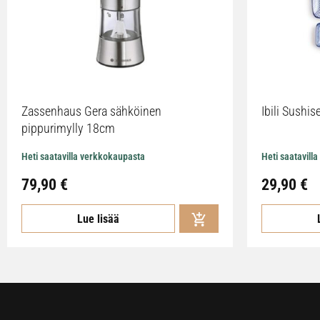
Zassenhaus Gera sähköinen
Ibili Sushise
pippurimylly 18cm
Heti saatavilla verkkokaupasta
Heti saatavill
79,90
€
29,90
€
Lue lisää