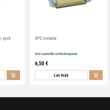
ti syvä
APS voirasia
Heti saatavilla verkkokaupasta
6,50
€
Lue lisää