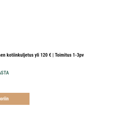
nen kotiinkuljetus yli 120 € | Toimitus 1-3pv
ASTA
oriin