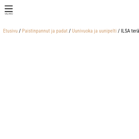
VALIKKO
Etusivu
/
Paistinpannut ja padat
/
Uunivuoka ja uunipelti
/ ILSA ter