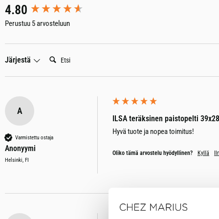
New content loaded
4.80
Perustuu 5 arvosteluun
Etsi:
Järjestä
A
ILSA teräksinen paistopelti 39x2
Hyvä tuote ja nopea toimitus! 
Varmistettu ostaja
Anonyymi
Oliko tämä arvostelu hyödyllinen?
Kyllä
Il
Helsinki, FI