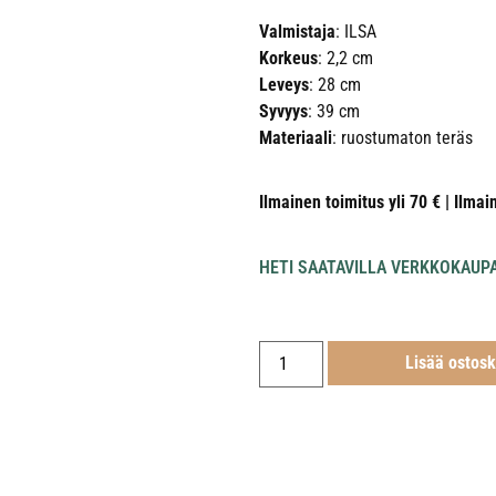
Valmistaja
: ILSA
Korkeus
: 2,2 cm
Leveys
: 28 cm
Syvyys
: 39 cm
Materiaali
: ruostumaton teräs
Ilmainen toimitus yli 70 € | Ilmai
HETI SAATAVILLA VERKKOKAUP
Lisää ostosk