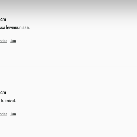
8cm
ssä leivinuunissa.
moita
Jaa
8cm
n toimivat.
moita
Jaa