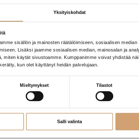
8cm
Yksityiskohdat
itä
moita
Jaa
mme sisällön ja mainosten räätälöimiseen, sosiaalisen median
iseen. Lisäksi jaamme sosiaalisen median, mainosalan ja analy
, miten käytät sivustoamme. Kumppanimme voivat yhdistää näitä t
n kerätty, kun olet käyttänyt heidän palvelujaan.
8cm
Mieltymykset
Tilastot
moita
Jaa
Salli valinta