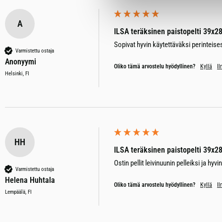
A
ILSA teräksinen paistopelti 39x2
Sopivat hyvin käytettäväksi perinteise
Varmistettu ostaja
Anonyymi
Oliko tämä arvostelu hyödyllinen?
Kyllä
Il
Helsinki, FI
HH
ILSA teräksinen paistopelti 39x2
Ostin pellit leivinuunin pelleiksi ja hyvi
Varmistettu ostaja
Helena Huhtala
Oliko tämä arvostelu hyödyllinen?
Kyllä
Il
Lempäälä, FI