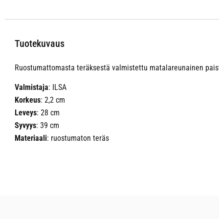
Tuotekuvaus
Ruostumattomasta teräksestä valmistettu matalareunainen paistop
Valmistaja
: ILSA
Korkeus
: 2,2 cm
Leveys
: 28 cm
Syvyys
: 39 cm
Materiaali
: ruostumaton teräs