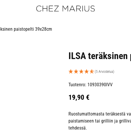
äksinen paistopelti 39x28cm
ILSA teräksinen
(5 Arvostelua)
Tuotenro: 10930390IVV
19,90
€
Ruostumattomasta teräksestä val
paistamiseen tai grilliin ja gril
tehdessä.