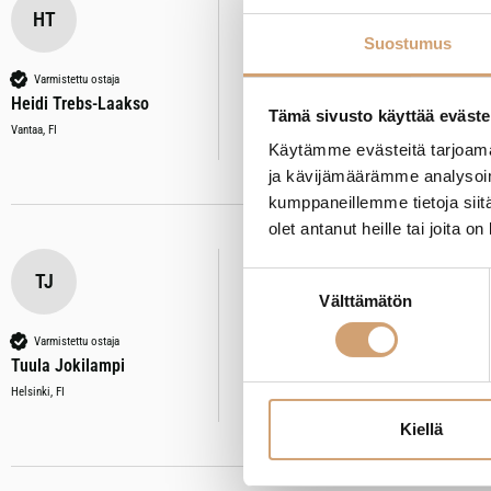
HT
ILSA teräksinen paistopelti 39x2
Suostumus
Arvostelija ei jättänyt kommenttia
Varmistettu ostaja
Heidi Trebs-Laakso
Tämä sivusto käyttää eväste
Oliko tämä arvostelu hyödyllinen?
Kyllä
Il
Vantaa, FI
Käytämme evästeitä tarjoama
ja kävijämäärämme analysoim
kumppaneillemme tietoja siitä
olet antanut heille tai joita o
TJ
Suostumuksen
ILSA teräksinen paistopelti 39x2
Välttämätön
valinta
Arvostelija ei jättänyt kommenttia
Varmistettu ostaja
Tuula Jokilampi
Oliko tämä arvostelu hyödyllinen?
Kyllä
Il
Helsinki, FI
Kiellä