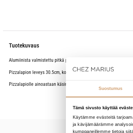
Tuotekuvaus
Alumiinista valmistettu pitkä pizzalapio puukahvalla. Pitkä pizza
Pizzalapion leveys 30.5cm, koko pituus kahvan kanssa 65.5cm.
Pizzalapiolle ainoastaan käsinpesu!
Suostumus
Tämä sivusto käyttää eväste
Käytämme evästeitä tarjoama
ja kävijämäärämme analysoim
kumppaneillemme tietoja siitä