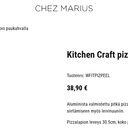
pio puukahvalla
Kitchen Craft pi
Tuotenro: WFITPIZPEEL
38,90
€
Alumiinista valmistettu pitkä piz
siirtämiseen myös leivinuuniin.
Pizzalapion leveys 30.5cm, koko