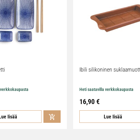
tti
Ibili silikoninen suklaamuot
a verkkokaupasta
Heti saatavilla verkkokaupasta
16,90
€
Lue lisää
Lue lisää