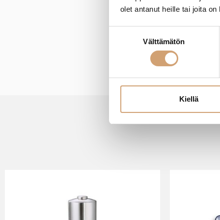
New content loaded
olet antanut heille tai joita o
Suostumuksen
Välttämätön
valinta
Kiellä