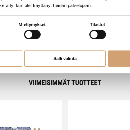
- Tuotteesta ei ole vielä arvosteluja -
n kerätty, kun olet käyttänyt heidän palvelujaan.
Mieltymykset
Tilastot
Salli valinta
VIIMEISIMMÄT TUOTTEET