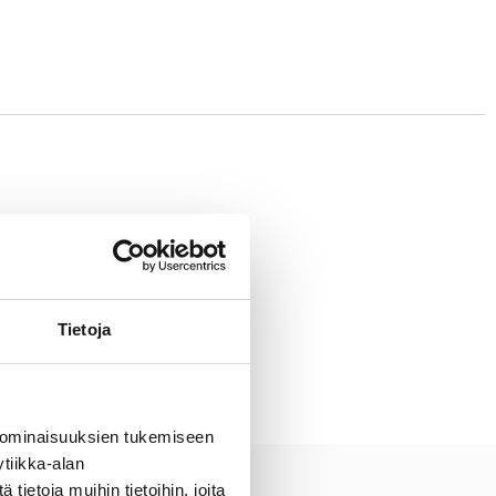
Tietoja
 ominaisuuksien tukemiseen
tiikka-alan
ietoja muihin tietoihin, joita