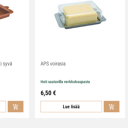
ti syvä
APS voirasia
Heti saatavilla verkkokaupasta
6,50
€
Lue lisää