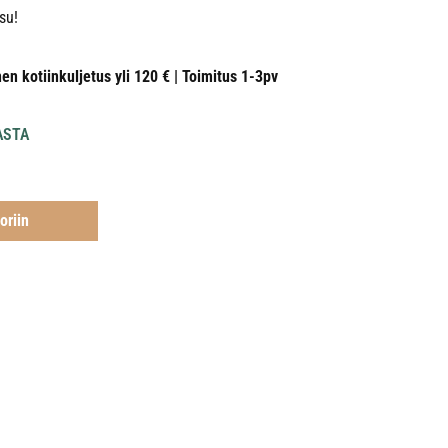
su!
nen kotiinkuljetus yli 120 € | Toimitus 1-3pv
ASTA
oriin