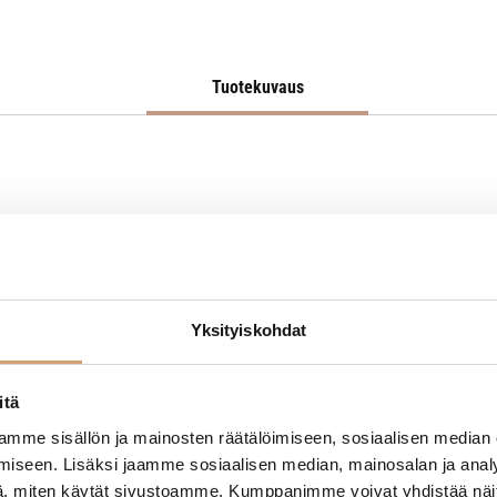
Tuotekuvaus
lapio soveltuu hyvin pizzan ja leivän siirtämiseen myös leivinuuniin.
Yksityiskohdat
itä
mme sisällön ja mainosten räätälöimiseen, sosiaalisen median
iseen. Lisäksi jaamme sosiaalisen median, mainosalan ja analy
, miten käytät sivustoamme. Kumppanimme voivat yhdistää näitä t