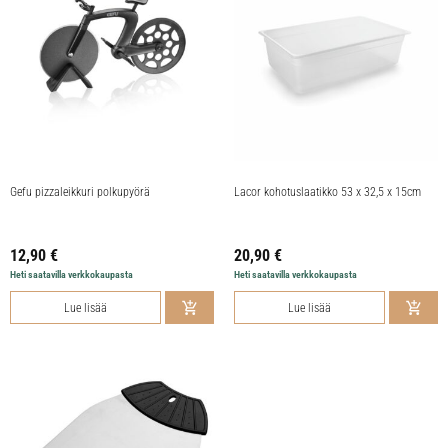
Gefu pizzaleikkuri polkupyörä
Lacor kohotuslaatikko 53 x 32,5 x 15cm
12,90
€
20,90
€
Heti saatavilla verkkokaupasta
Heti saatavilla verkkokaupasta
Lue lisää
Lue lisää