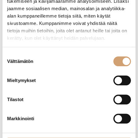
tukemiseen ja kävijämäärämme analysoimiseen. Lisäksi
jaamme sosiaalisen median, mainosalan ja analytiikka-
8,90
€
5,00
€
alan kumppaneillemme tietoja siitä, miten käytät
Heti saatavilla verkkokaupasta
Heti saatavilla verkkokaupasta
sivustoamme. Kumppanimme voivat yhdistää näitä
Lue lisää
Lue lisää
tietoja muihin tietoihin, joita olet antanut heille tai joita on
kerätty, kun olet käyttänyt heidän palvelujaan.
Suostumuksen
Välttämätön
valinta
Mieltymykset
Tilastot
Markkinointi
Lacor kohotuslaatikko 26,5 x 32,5 x 15cm
Ibili pyöreä pizzakivi 33cm