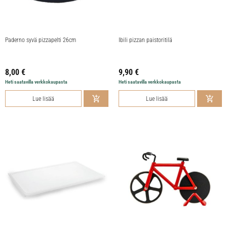
Paderno syvä pizzapelti 26cm
Ibili pizzan paistoritilä
8,00
€
9,90
€
Heti saatavilla verkkokaupasta
Heti saatavilla verkkokaupasta
Lue lisää
Lue lisää