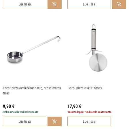
Lue lisää
Lue lisää
Lacor pizzakastikekauha 80g, ruostumaton
Heirol pizzaleikkuri Steely
teräs
9,90
€
17,90
€
Heti saatavilla verkkokaupasta
Varasto loppu - tiedustele saatavuutta
Lue lisää
Lue lisää