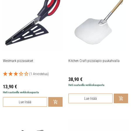
Westmark pizzasakset
Kitchen Craft pizzalapio puukahvalla
(1 Arvostelua)
38,90
€
Heti saatavilla verkkokaupasta
13,90
€
Heti saatavilla verkkokaupasta
Lue lisää
Lue lisää