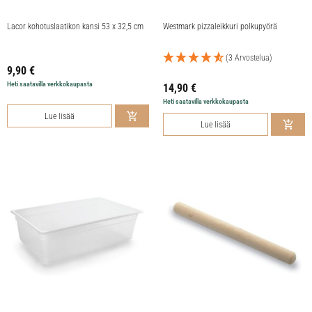
Lacor kohotuslaatikon kansi 53 x 32,5 cm
Westmark pizzaleikkuri polkupyörä
(3 Arvostelua)
9,90
€
Heti saatavilla verkkokaupasta
14,90
€
Heti saatavilla verkkokaupasta
Lue lisää
Lue lisää