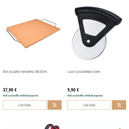
Ibili pizzakivi telineellä 38x30cm
Lacor pizzaleikkuri pieni
37,90
€
9,90
€
Heti saatavilla verkkokaupasta
Heti saatavilla verkkokaupasta
Lue lisää
Lue lisää