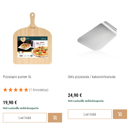
Pizzalapio puinen XL
Gefu pizzalasta / kakunsiirtoalusta
(1 Arvostelua)
24,90
€
Heti saatavilla verkkokaupasta
19,90
€
Heti saatavilla verkkokaupasta
Lue lisää
Lue lisää