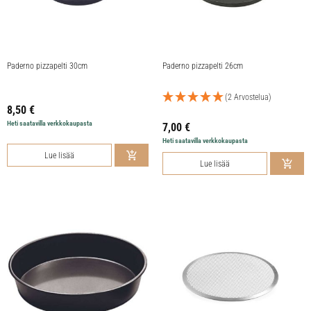
Paderno pizzapelti 30cm
Paderno pizzapelti 26cm
(2 Arvostelua)
8,50
€
Heti saatavilla verkkokaupasta
7,00
€
Heti saatavilla verkkokaupasta
Lue lisää
Lue lisää