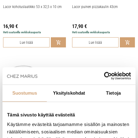
Lacor kohotuslaatikko 53 x 32,5 x 10 cm
Lacor puinen pizzakaulin 43cm
16,90
€
17,90
€
Heti saatavilla verkkokaupasta
Heti saatavilla verkkokaupasta
Lue lisää
Lue lisää
Suostumus
Yksityiskohdat
Tietoja
Tämä sivusto käyttää evästeitä
Käytämme evästeitä tarjoamamme sisällön ja mainosten
räätälöimiseen, sosiaalisen median ominaisuuksien
Lacor pizzaleikkuri iso
Paderno pizzapelti 20cm