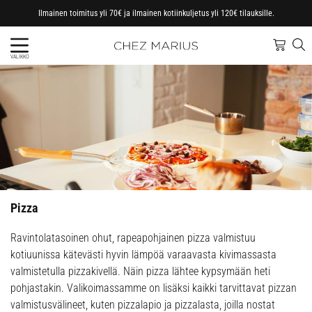
Ilmainen toimitus yli 70€ ja ilmainen kotiinkuljetus yli 120€ tilauksille.
VALIKKO
Pizza
Ravintolatasoinen ohut, rapeapohjainen pizza valmistuu
kotiuunissa kätevästi hyvin lämpöä varaavasta kivimassasta
valmistetulla pizzakivellä. Näin pizza lähtee kypsymään heti
pohjastakin. Valikoimassamme on lisäksi kaikki tarvittavat pizzan
valmistusvälineet, kuten pizzalapio ja pizzalasta, joilla nostat