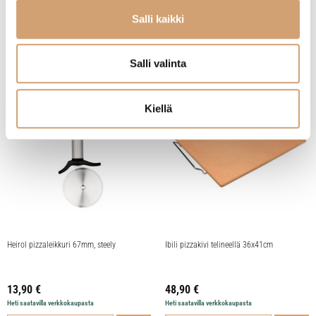
12,90
€
27,90
€
Heti saatavilla verkkokaupasta
Heti saatavilla verkkokaupasta
Salli kaikki
Lue lisää
Lue lisää
Salli valinta
Kiellä
Suosittu tuote
Heirol pizzaleikkuri 67mm, steely
Ibili pizzakivi telineellä 36x41cm
13,90
€
48,90
€
Heti saatavilla verkkokaupasta
Heti saatavilla verkkokaupasta