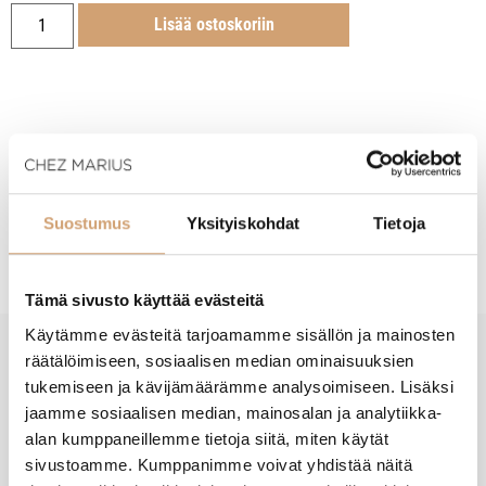
Lisää ostoskoriin
Tuotekuvaus
Suostumus
Yksityiskohdat
Tietoja
Hoito-ohjeet
Tämä sivusto käyttää evästeitä
Käytämme evästeitä tarjoamamme sisällön ja mainosten
räätälöimiseen, sosiaalisen median ominaisuuksien
New content loaded
- Tuotteesta ei ole vielä arvosteluja -
tukemiseen ja kävijämäärämme analysoimiseen. Lisäksi
jaamme sosiaalisen median, mainosalan ja analytiikka-
alan kumppaneillemme tietoja siitä, miten käytät
sivustoamme. Kumppanimme voivat yhdistää näitä