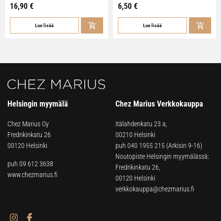
16,90
€
6,50
€
Lue lisää
Lue lisää
Helsingin myymälä
Chez Marius Verkkokauppa
Chez Marius Oy
Itälahdenkatu 23 a,
Fredrikinkatu 26
00210 Helsinki
00120 Helsinki
puh
040 1955 215
(Arkisin 9-16)
Noutopiste Helsingin myymälässä:
puh 09 612 3638
Fredrikinkatu 26,
www.chezmarius.fi
00120 Helsinki
verkkokauppa@chezmarius.fi