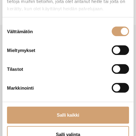
tietoja muihin tietoihin, joita olet antanut heille tai joita on
kerätty, kun olet käyttänyt heidän palvelujaan.
Suostumuksen
Välttämätön
valinta
Mieltymykset
VIIMEISIMMÄT TUOTTEET
Tilastot
Markkinointi
Salli kaikki
Salli valinta