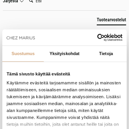
Järjestä
Tuotearvostelut
A
Suostumus
Yksityiskohdat
Tietoja
Varmistettu ostaja
Anonyymi
Helsinki, FI
Tämä sivusto käyttää evästeitä
Käytämme evästeitä tarjoamamme sisällön ja mainosten
räätälöimiseen, sosiaalisen median ominaisuuksien
Lacor lihanmureuttaja piikeillä
tukemiseen ja kävijämäärämme analysoimiseen. Lisäksi
Toimii ja helppo puhdistaa.
jaamme sosiaalisen median, mainosalan ja analytiikka-
alan kumppaneillemme tietoja siitä, miten käytät
Oliko tämä arvostelu hyödyllinen?
Kyllä
Ilmoita
Jaa
17 tuntia sitten
sivustoamme. Kumppanimme voivat yhdistää näitä
tietoja muihin tietoihin, joita olet antanut heille tai joita on