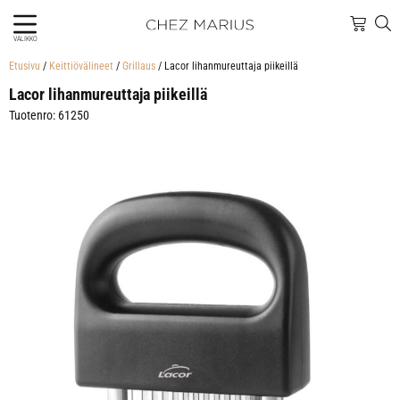
VALIKKO
Etusivu
/
Keittiövälineet
/
Grillaus
/ Lacor lihanmureuttaja piikeillä
Lacor lihanmureuttaja piikeillä
Tuotenro: 61250