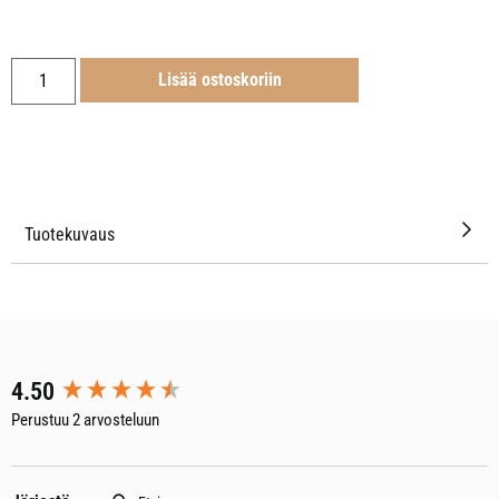
Lisää ostoskoriin
Tuotekuvaus
New content loaded
4.50
Perustuu 2 arvosteluun
Etsi: