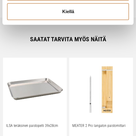
Kiellä
SAATAT TARVITA MYÖS NÄITÄ
ILSA teräksinen paistopelti 39x28cm
MEATER 2 Pro langaton paistomittari