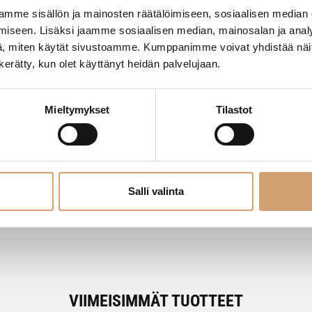
mme sisällön ja mainosten räätälöimiseen, sosiaalisen median
iseen. Lisäksi jaamme sosiaalisen median, mainosalan ja analy
, miten käytät sivustoamme. Kumppanimme voivat yhdistää näitä t
26x7,8cm
n kerätty, kun olet käyttänyt heidän palvelujaan.
moita
Jaa
Mieltymykset
Tilastot
Salli valinta
VIIMEISIMMÄT TUOTTEET