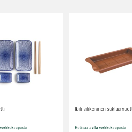
tti
Ibili silikoninen suklaamuot
a verkkokaupasta
Heti saatavilla verkkokaupasta