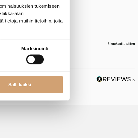
 ominaisuuksien tukemiseen
tiikka-alan
ietoja muihin tietoihin, joita
3 kuukautta sitten
Markkinointi
Salli kaikki