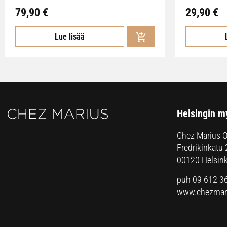
79,90
€
29,90
€
Lue lisää
Helsingin m
Chez Marius 
Fredrikinkatu 
00120 Helsink
puh 09 612 3
www.chezmari