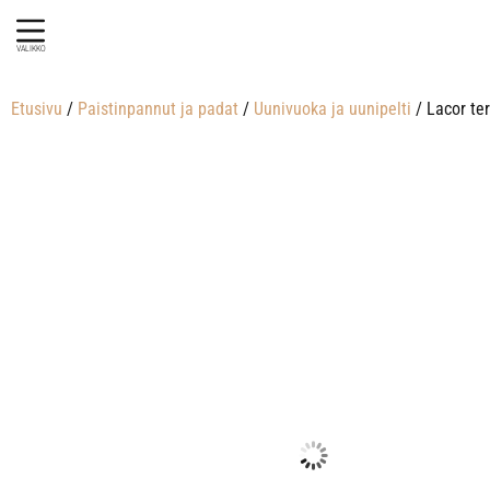
VALIKKO
Etusivu
/
Paistinpannut ja padat
/
Uunivuoka ja uunipelti
/ Lacor te