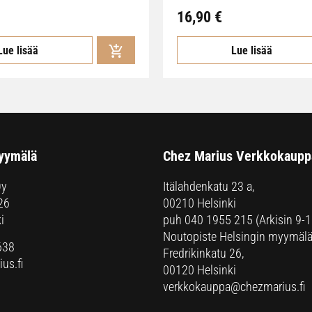
16,90
€
Lue lisää
Lue lisää
yymälä
Chez Marius Verkkokaupp
Oy
Itälahdenkatu 23 a,
26
00210 Helsinki
i
puh
040 1955 215
(Arkisin 9-1
Noutopiste Helsingin myymälä
638
Fredrikinkatu 26,
us.fi
00120 Helsinki
verkkokauppa@chezmarius.fi