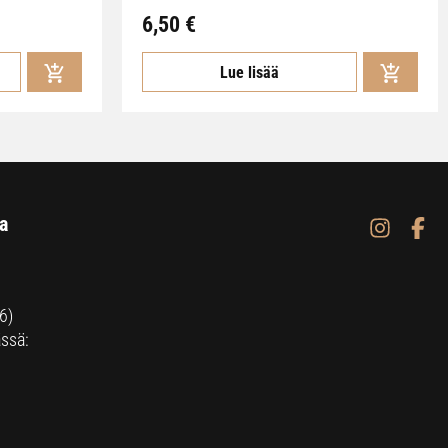
6,50
€
Lue lisää
a
6)
ssä: