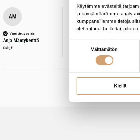
Käytämme evästeitä tarjoama
ja kävijämäärämme analysoim
AM
kumppaneillemme tietoja siitä
Lacor teräksinen uunivuoka 35x
olet antanut heille tai joita o
Varmistettu ostaja
Anja Mäntykenttä
Suostumuksen
Oliko tämä arvostelu hyödyllinen?
Kyllä
Il
Oulu, FI
Välttämätön
valinta
Kiellä