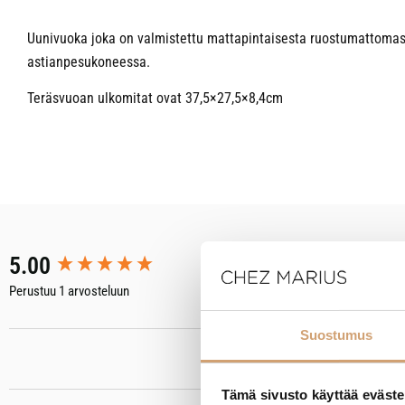
Uunivuoka joka on valmistettu mattapintaisesta ruostumattomasta
astianpesukoneessa.
Teräsvuoan ulkomitat ovat 37,5×27,5×8,4cm
New content loaded
5.00
Perustuu 1 arvosteluun
Suostumus
Tämä sivusto käyttää eväste