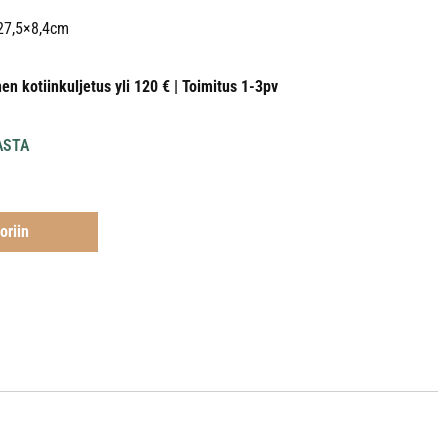
27,5×8,4cm
nen kotiinkuljetus yli 120 € | Toimitus 1-3pv
ASTA
oriin