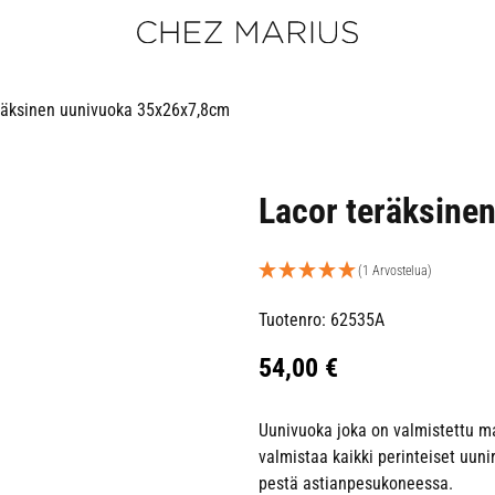
räksinen uunivuoka 35x26x7,8cm
Lacor teräksine
(1 Arvostelua)
Tuotenro: 62535A
54,00
€
Uunivuoka joka on valmistettu m
valmistaa kaikki perinteiset uuni
pestä astianpesukoneessa.