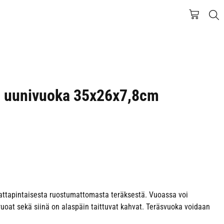
n uunivuoka 35x26x7,8cm
attapintaisesta ruostumattomasta teräksestä. Vuoassa voi
ruoat sekä siinä on alaspäin taittuvat kahvat. Teräsvuoka voidaan