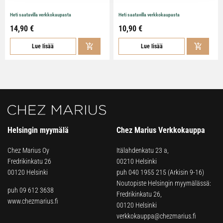
Heti saatavilla verkkokaupasta
Heti saatavilla verkkokaupasta
14,90 €
10,90 €
Lue lisää
Lue lisää
Helsingin myymälä
Chez Marius Verkkokauppa
Chez Marius Oy
Itälahdenkatu 23 a,
Fredrikinkatu 26
00210 Helsinki
00120 Helsinki
puh
040 1955 215
(Arkisin 9-16)
Noutopiste Helsingin myymälässä:
puh 09 612 3638
Fredrikinkatu 26,
www.chezmarius.fi
00120 Helsinki
verkkokauppa@chezmarius.fi