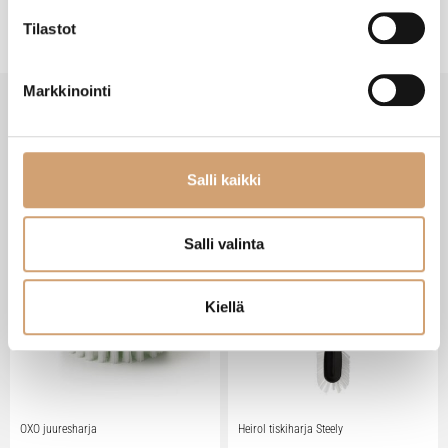
Tilastot
Markkinointi
SAATAT TARVITA MYÖS NÄITÄ
Salli kaikki
Salli valinta
Kiellä
OXO juuresharja
Heirol tiskiharja Steely