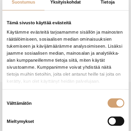
Suostumus
Yksityiskohdat
Tietoja
Lisää ostoskoriin
Tämä sivusto käyttää evästeitä
Käytämme evästeitä tarjoamamme sisällön ja mainosten
räätälöimiseen, sosiaalisen median ominaisuuksien
tukemiseen ja kävijämäärämme analysoimiseen. Lisäksi
jaamme sosiaalisen median, mainosalan ja analytiikka-
Tuotekuvaus
alan kumppaneillemme tietoja siitä, miten käytät
sivustoamme. Kumppanimme voivat yhdistää näitä
tietoja muihin tietoihin, joita olet antanut heille tai joita on
kerätty, kun olet käyttänyt heidän palvelujaan.
Suostumuksen
New content loaded
- Tuotteesta ei ole vielä arvosteluja -
Välttämätön
valinta
Mieltymykset