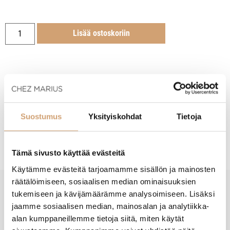
Lisää ostoskoriin
Tuotekuvaus
Suostumus
Yksityiskohdat
Tietoja
Hoito-ohjeet
Tämä sivusto käyttää evästeitä
Käytämme evästeitä tarjoamamme sisällön ja mainosten
räätälöimiseen, sosiaalisen median ominaisuuksien
tukemiseen ja kävijämäärämme analysoimiseen. Lisäksi
New content loaded
- Tuotteesta ei ole vielä arvosteluja -
jaamme sosiaalisen median, mainosalan ja analytiikka-
alan kumppaneillemme tietoja siitä, miten käytät