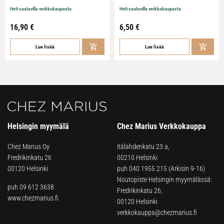
Heti saatavilla verkkokaupasta
Heti saatavilla verkkokaupasta
16,90
€
6,50
€
Lue lisää
Lue lisää
Helsingin myymälä
Chez Marius Verkkokauppa
Chez Marius Oy
Itälahdenkatu 23 a,
Fredrikinkatu 26
00210 Helsinki
00120 Helsinki
puh
040 1955 215
(Arkisin 9-16)
Noutopiste Helsingin myymälässä:
puh 09 612 3638
Fredrikinkatu 26,
www.chezmarius.fi
00120 Helsinki
verkkokauppa@chezmarius.fi