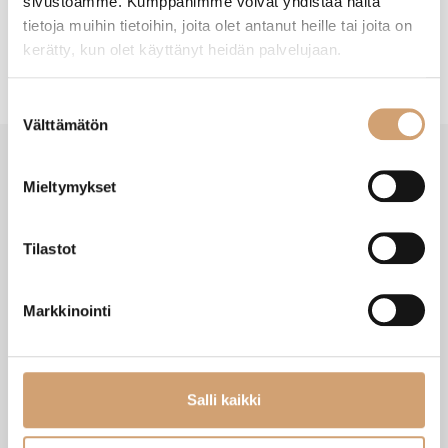
sivustoamme. Kumppanimme voivat yhdistää näitä
tietoja muihin tietoihin, joita olet antanut heille tai joita on
kerätty, kun olet käyttänyt heidän palvelujaan.
Suostumuksen
Välttämätön
valinta
Mieltymykset
VIIMEISIMMÄT TUOTTEET
Tilastot
Markkinointi
Salli kaikki