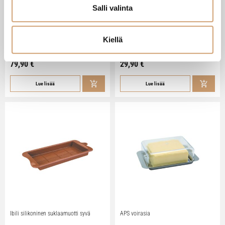
Salli valinta
Zassenhaus Gera sähköinen
Ibili Sushisetti
pippurimylly 18cm
Kiellä
Heti saatavilla verkkokaupasta
Heti saatavilla verkkokaupasta
79,90
€
29,90
€
Lue lisää
Lue lisää
Ibili silikoninen suklaamuotti syvä
APS voirasia