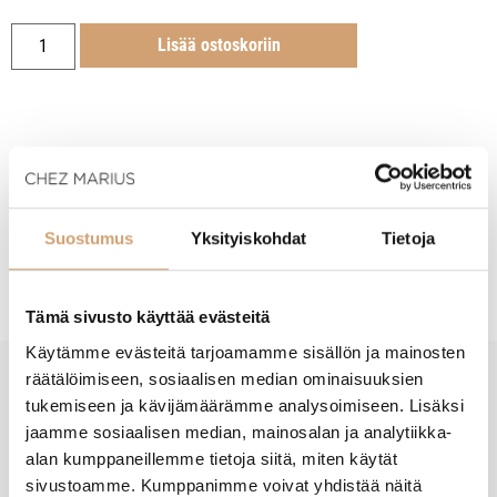
Lisää ostoskoriin
Tuotekuvaus
Suostumus
Yksityiskohdat
Tietoja
Hoito-ohjeet
Tämä sivusto käyttää evästeitä
Käytämme evästeitä tarjoamamme sisällön ja mainosten
räätälöimiseen, sosiaalisen median ominaisuuksien
tukemiseen ja kävijämäärämme analysoimiseen. Lisäksi
New content loaded
- Tuotteesta ei ole vielä arvosteluja -
jaamme sosiaalisen median, mainosalan ja analytiikka-
alan kumppaneillemme tietoja siitä, miten käytät
sivustoamme. Kumppanimme voivat yhdistää näitä