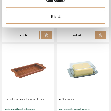
Salli valinta
Zassenhaus Gera sähköinen
Ibili Sushisetti
pippurimylly 18cm
Kiellä
Heti saatavilla verkkokaupasta
Heti saatavilla verkkokaupasta
79,90
€
29,90
€
Lue lisää
Lue lisää
Ibili silikoninen suklaamuotti syvä
APS voirasia
Heti saatavilla verkkokaupasta
Heti saatavilla verkkokaupasta