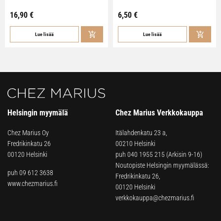
16,90
€
6,50
€
Lue lisää
Lue lisää
Helsingin myymälä
Chez Marius Verkkokauppa
Chez Marius Oy
Itälahdenkatu 23 a,
Fredrikinkatu 26
00210 Helsinki
00120 Helsinki
puh
040 1955 215
(Arkisin 9-16)
Noutopiste Helsingin myymälässä:
puh 09 612 3638
Fredrikinkatu 26,
www.chezmarius.fi
00120 Helsinki
verkkokauppa@chezmarius.fi