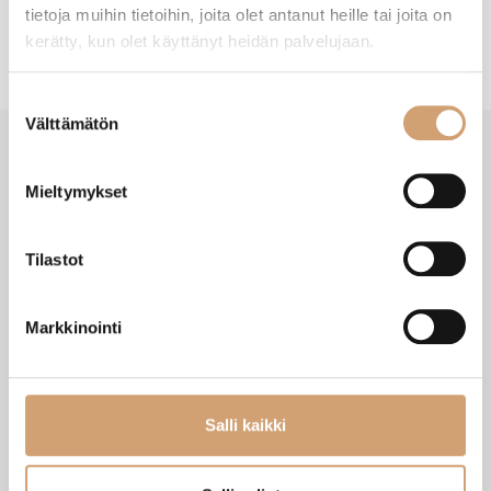
tietoja muihin tietoihin, joita olet antanut heille tai joita on
kerätty, kun olet käyttänyt heidän palvelujaan.
Suostumuksen
Välttämätön
valinta
Mieltymykset
VIIMEISIMMÄT TUOTTEET
Tilastot
Markkinointi
Salli kaikki