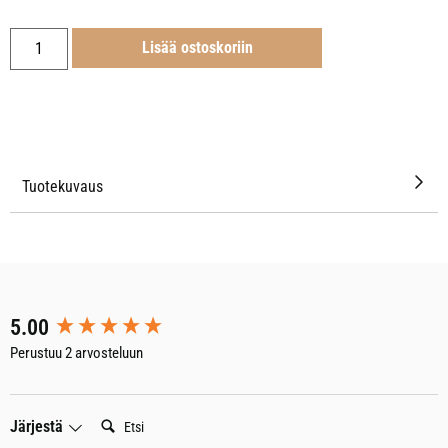
Lisää ostoskoriin
Tuotekuvaus
New content loaded
5.00
Perustuu 2 arvosteluun
Etsi:
Järjestä