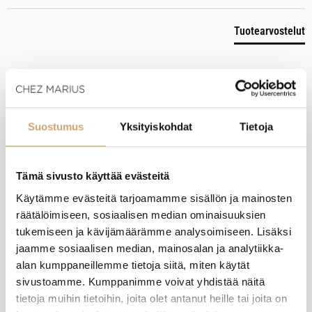
Tuotearvostelut
A
Suostumus
Yksityiskohdat
Tietoja
Varmistettu ostaja
Anonyymi
Sibbo, FI
Tämä sivusto käyttää evästeitä
Käytämme evästeitä tarjoamamme sisällön ja mainosten
Paderno teräskansi 24cm
räätälöimiseen, sosiaalisen median ominaisuuksien
Arvostelija ei jättänyt kommenttia
tukemiseen ja kävijämäärämme analysoimiseen. Lisäksi
jaamme sosiaalisen median, mainosalan ja analytiikka-
Oliko tämä arvostelu hyödyllinen?
Kyllä
Ilmoita
Jaa
2 kuukautta sitten
alan kumppaneillemme tietoja siitä, miten käytät
sivustoamme. Kumppanimme voivat yhdistää näitä
tietoja muihin tietoihin, joita olet antanut heille tai joita on