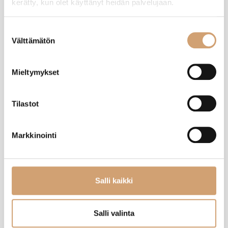
kerätty, kun olet käyttänyt heidän palvelujaan.
JS
Suostumuksen
Välttämätön
valinta
Varmistettu ostaja
Jussi Salminen
Mieltymykset
Helsinki, FI
Tilastot
Paderno teräskansi 24cm
Arvostelija ei jättänyt kommenttia
Markkinointi
Oliko tämä arvostelu hyödyllinen?
Kyllä
Ilmoita
Jaa
11 kuukautta sitten
Salli kaikki
Salli valinta