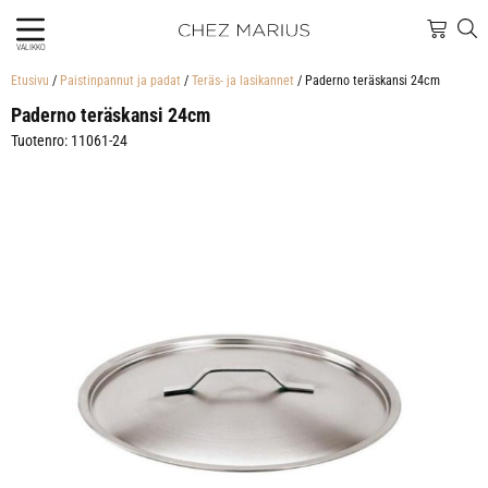
VALIKKO
Etusivu
/
Paistinpannut ja padat
/
Teräs- ja lasikannet
/ Paderno teräskansi 24cm
Paderno teräskansi 24cm
Tuotenro: 11061-24