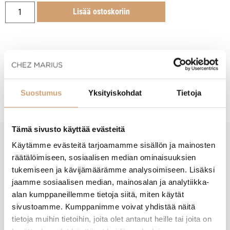
Lisää ostoskoriin
Tuotekuvaus
Suostumus
Yksityiskohdat
Tietoja
Tämä sivusto käyttää evästeitä
Käytämme evästeitä tarjoamamme sisällön ja mainosten
New content loaded
- Tuotteesta ei ole vielä arvosteluja -
räätälöimiseen, sosiaalisen median ominaisuuksien
tukemiseen ja kävijämäärämme analysoimiseen. Lisäksi
jaamme sosiaalisen median, mainosalan ja analytiikka-
alan kumppaneillemme tietoja siitä, miten käytät
sivustoamme. Kumppanimme voivat yhdistää näitä
tietoja muihin tietoihin, joita olet antanut heille tai joita on