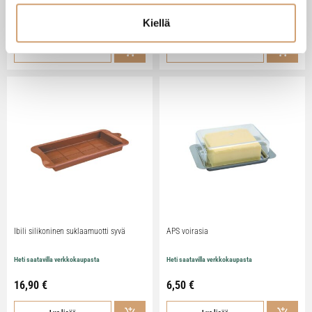
Kiellä
79,90
€
29,90
€
Lue lisää
Lue lisää
Ibili silikoninen suklaamuotti syvä
APS voirasia
Heti saatavilla verkkokaupasta
Heti saatavilla verkkokaupasta
16,90
€
6,50
€