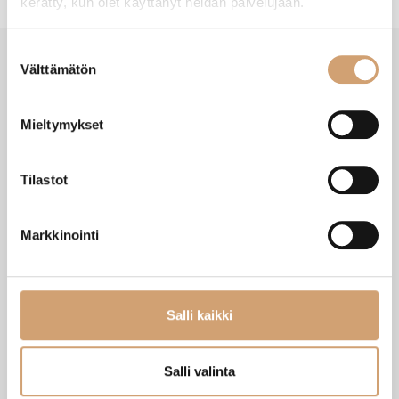
kerätty, kun olet käyttänyt heidän palvelujaan.
Suostumuksen
Välttämätön
valinta
VIIMEISIMMÄT TUOTTEET
Mieltymykset
Tilastot
Markkinointi
Salli kaikki
Zassenhaus Gera sähköinen
Ibili Sushisetti
Salli valinta
pippurimylly 18cm
Heti saatavilla verkkokaupasta
Heti saatavilla verkkokaupasta