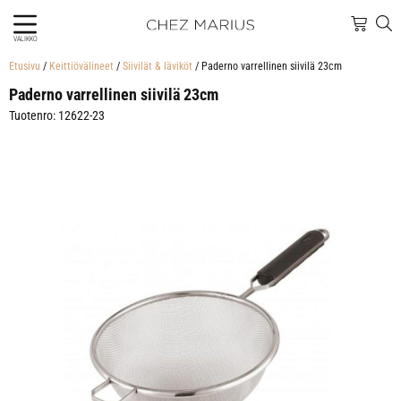
VALIKKO
Etusivu
/
Keittiövälineet
/
Siivilät & läviköt
/ Paderno varrellinen siivilä 23cm
Paderno varrellinen siivilä 23cm
Tuotenro: 12622-23