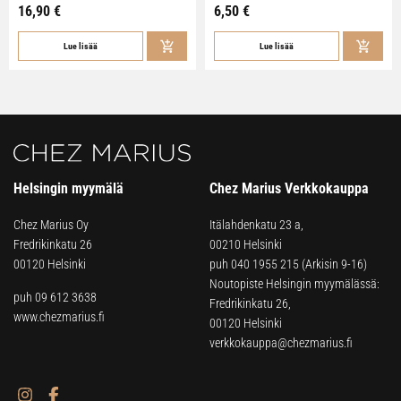
16,90
€
6,50
€
Lue lisää
Lue lisää
Helsingin myymälä
Chez Marius Verkkokauppa
Chez Marius Oy
Itälahdenkatu 23 a,
Fredrikinkatu 26
00210 Helsinki
00120 Helsinki
puh
040 1955 215
(Arkisin 9-16)
Noutopiste Helsingin myymälässä:
puh 09 612 3638
Fredrikinkatu 26,
www.chezmarius.fi
00120 Helsinki
verkkokauppa@chezmarius.fi