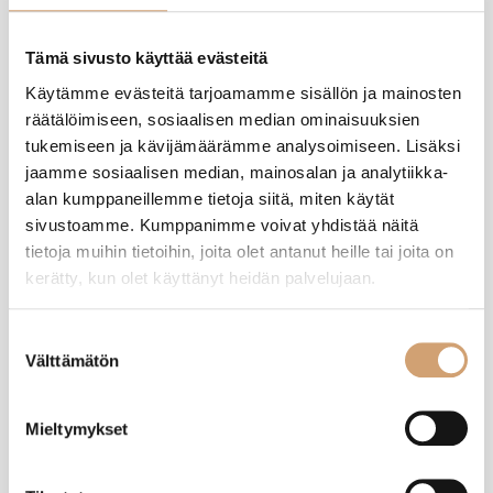
Tämä sivusto käyttää evästeitä
MH
Käytämme evästeitä tarjoamamme sisällön ja mainosten
räätälöimiseen, sosiaalisen median ominaisuuksien
Varmistettu ostaja
tukemiseen ja kävijämäärämme analysoimiseen. Lisäksi
Micah Hakala
jaamme sosiaalisen median, mainosalan ja analytiikka-
Tampere, FI
alan kumppaneillemme tietoja siitä, miten käytät
sivustoamme. Kumppanimme voivat yhdistää näitä
tietoja muihin tietoihin, joita olet antanut heille tai joita on
Pizzalapio puinen XL
kerätty, kun olet käyttänyt heidän palvelujaan.
I bought two of these after looking many other places for large pizza 
peels in Finland. They are exactly the size I was hoping for in order to fully 
utilize my pizza stone and pizza steel. They work great!
Suostumuksen
Välttämätön
valinta
Oliko tämä arvostelu hyödyllinen?
Kyllä
Ilmoita
Jaa
kuukausi sitten
Mieltymykset