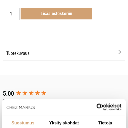
Lisää ostoskoriin
Tuotekuvaus
New content loaded
5.00
Perustuu 1 arvosteluun
Tuotearvostelut
Suostumus
Yksityiskohdat
Tietoja