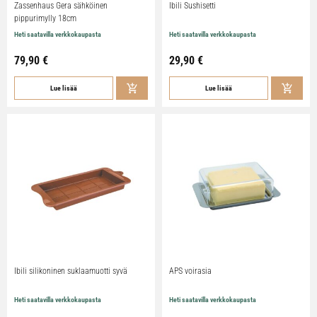
Zassenhaus Gera sähköinen
Ibili Sushisetti
pippurimylly 18cm
Heti saatavilla verkkokaupasta
Heti saatavilla verkkokaupasta
79,90
€
29,90
€
Lue lisää
Lue lisää
Ibili silikoninen suklaamuotti syvä
APS voirasia
Heti saatavilla verkkokaupasta
Heti saatavilla verkkokaupasta