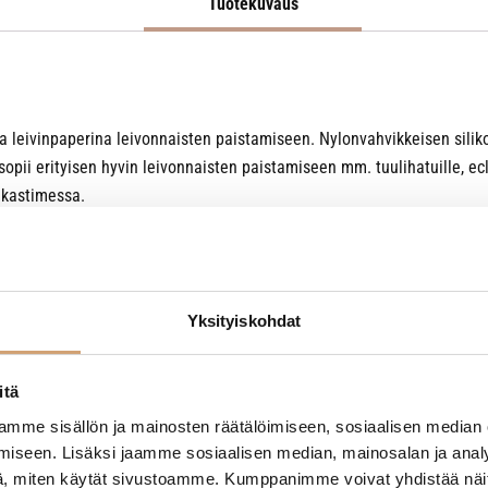
Tuotekuvaus
ssa leivinpaperina leivonnaisten paistamiseen. Nylonvahvikkeisen silik
pii erityisen hyvin leivonnaisten paistamiseen mm. tuulihatuille, eclair
akastimessa.
 vaikka liukuestemattona leikkuulaudan alla.
Yksityiskohdat
itä
mme sisällön ja mainosten räätälöimiseen, sosiaalisen median
iseen. Lisäksi jaamme sosiaalisen median, mainosalan ja analy
, miten käytät sivustoamme. Kumppanimme voivat yhdistää näitä t
- Tuotteesta ei ole vielä arvosteluja -