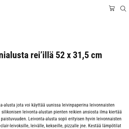
nialusta rei’illä 52 x 31,5 cm
nta-alusta jota voi käyttää uunissa leivinpaperina leivonnaisten
silikonisen leivonta-alustan pienten reikien ansiosta ilma kiertää
 paistuvuuden. Leivonta-alusta sopii erityisen hyvin leivonnaisten
air-leivoksille, leivälle, kekseille, pizzalle jne. Kestää lämpötilat