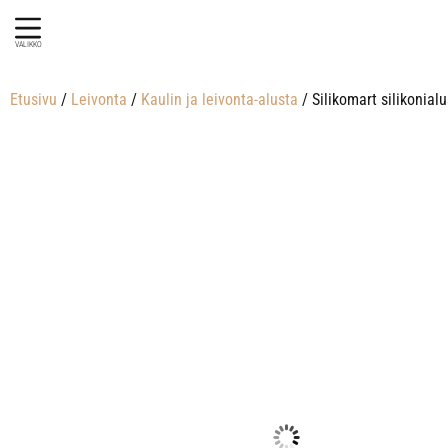
VALIKKO
Etusivu
/
Leivonta
/
Kaulin ja leivonta-alusta
/ Silikomart silikonialu