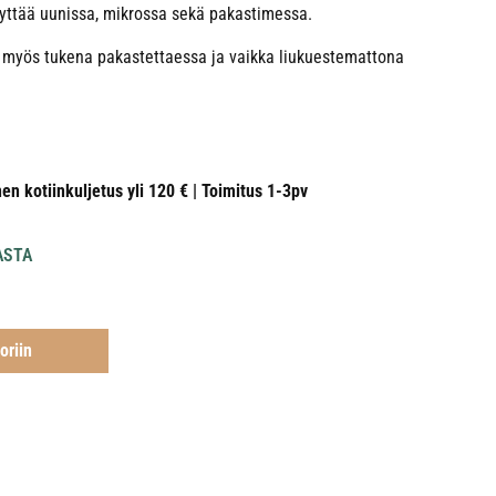
äyttää uunissa, mikrossa sekä pakastimessa.
ii myös tukena pakastettaessa ja vaikka liukuestemattona
nen kotiinkuljetus yli 120 € | Toimitus 1-3pv
ASTA
oriin