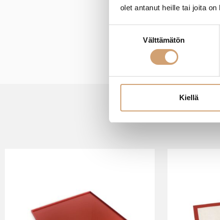
olet antanut heille tai joita o
Suostumuksen
Välttämätön
valinta
Kiellä