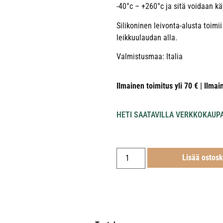
-40°c – +260°c ja sitä voidaan k
Silikoninen leivonta-alusta toim
leikkuulaudan alla.
Valmistusmaa: Italia
Ilmainen toimitus yli 70 € | Ilmai
HETI SAATAVILLA VERKKOKAUP
Lisää ostosk