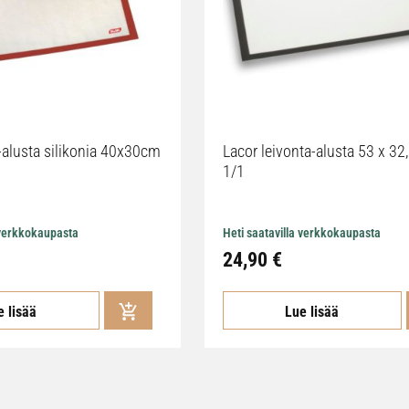
ta-alusta silikonia 40x30cm
Lacor leivonta-alusta 53 x 3
1/1
 verkkokaupasta
Heti saatavilla verkkokaupasta
24,90 €
e lisää
Lue lisää