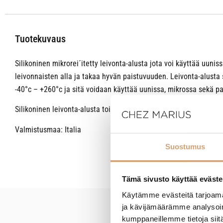
Tuotekuvaus
Silikoninen mikrorei´itetty leivonta-alusta jota voi käyttää uuni
leivonnaisten alla ja takaa hyvän paistuvuuden. Leivonta-alusta so
-40°c – +260°c ja sitä voidaan käyttää uunissa, mikrossa sekä p
Silikoninen leivonta-alusta toimii myös tukena pakastettaessa ja
Valmistusmaa: Italia
Suostumus
Tämä sivusto käyttää eväste
Käytämme evästeitä tarjoama
ja kävijämäärämme analysoim
New content loaded
kumppaneillemme tietoja siitä