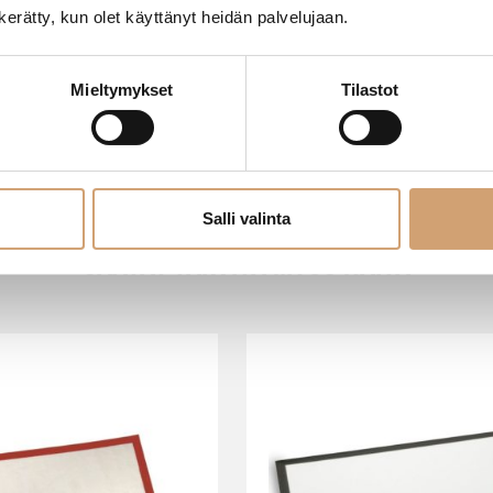
n kerätty, kun olet käyttänyt heidän palvelujaan.
Mieltymykset
Tilastot
Salli valinta
SAATAT TARVITA MYÖS NÄITÄ