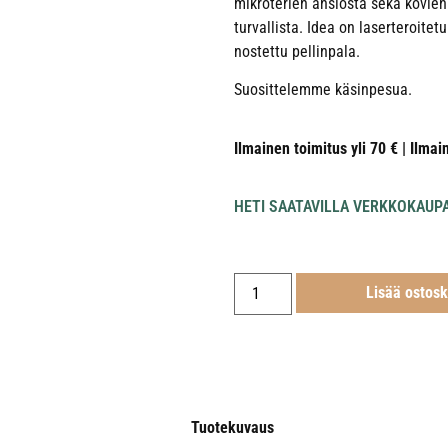
mikroterien ansiosta sekä kovie
turvallista. Idea on laserteroitet
nostettu pellinpala.
Suosittelemme käsinpesua.
Ilmainen toimitus yli 70 € | Ilmai
HETI SAATAVILLA VERKKOKAUP
Lisää ostosk
Tuotekuvaus