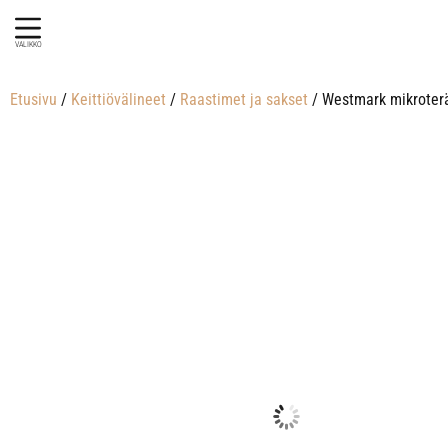
VALIKKO
Etusivu
/
Keittiövälineet
/
Raastimet ja sakset
/ Westmark mikroterä