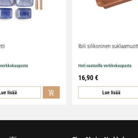
tti
Ibili silikoninen suklaamuot
a verkkokaupasta
Heti saatavilla verkkokaupasta
16,90
€
Lue lisää
Lue lisää