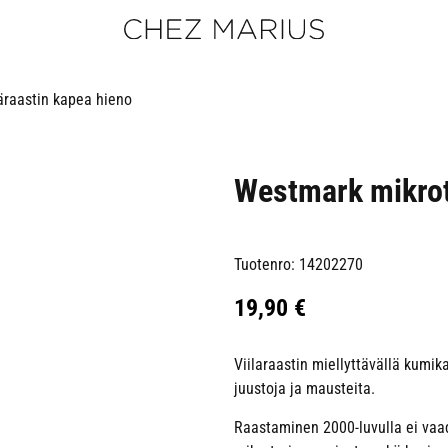
raastin kapea hieno
Westmark mikrot
Tuotenro: 14202270
19,90
€
Viilaraastin miellyttävällä kumik
juustoja ja mausteita.
Raastaminen 2000-luvulla ei vaadi