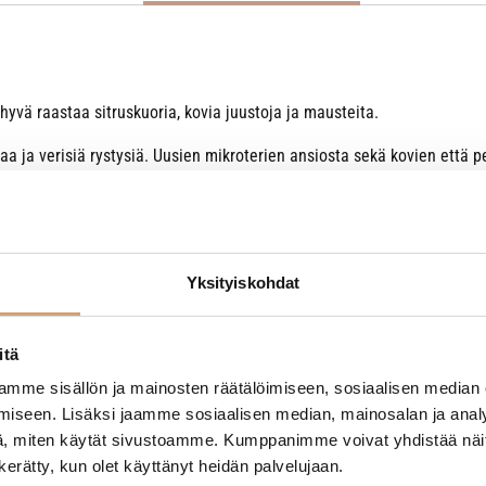
 hyvä raastaa sitruskuoria, kovia juustoja ja mausteita.
aa ja verisiä rystysiä. Uusien mikroterien ansiosta sekä kovien ett
n oma veitsenteränsä, ei vain pystyyn nostettu pellinpala.
Yksityiskohdat
itä
mme sisällön ja mainosten räätälöimiseen, sosiaalisen median
iseen. Lisäksi jaamme sosiaalisen median, mainosalan ja analy
- Tuotteesta ei ole vielä arvosteluja -
, miten käytät sivustoamme. Kumppanimme voivat yhdistää näitä t
n kerätty, kun olet käyttänyt heidän palvelujaan.