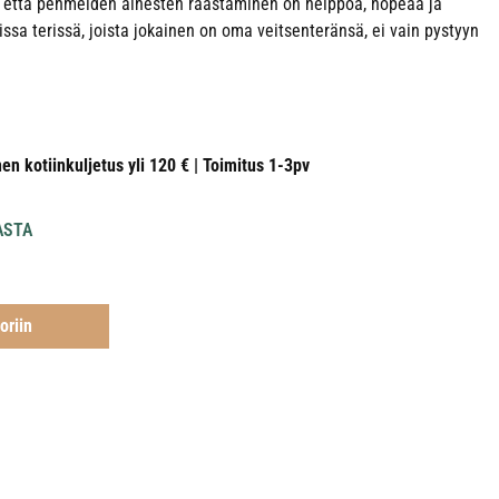
n että pehmeiden ainesten raastaminen on helppoa, nopeaa ja
uissa terissä, joista jokainen on oma veitsenteränsä, ei vain pystyyn
nen kotiinkuljetus yli 120 € | Toimitus 1-3pv
ASTA
oriin