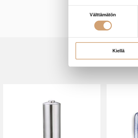
Suostumuksen
Välttämätön
valinta
Kiellä