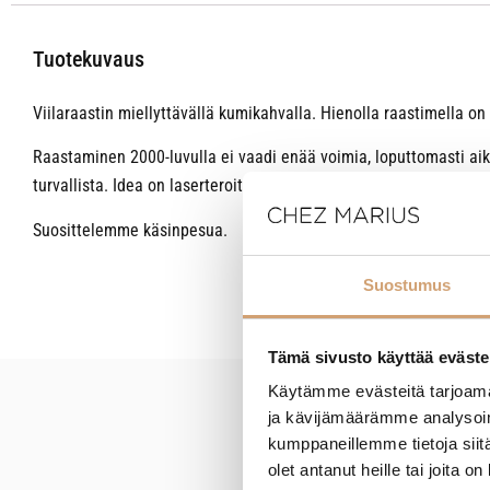
Tuotekuvaus
Viilaraastin miellyttävällä kumikahvalla. Hienolla raastimella on
Raastaminen 2000-luvulla ei vaadi enää voimia, loputtomasti aik
turvallista. Idea on laserteroitetuissa terissä, joista jokainen o
Suosittelemme käsinpesua.
Suostumus
Tämä sivusto käyttää eväste
Käytämme evästeitä tarjoama
ja kävijämäärämme analysoim
New content loaded
kumppaneillemme tietoja siitä
olet antanut heille tai joita o