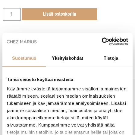
Lisää ostoskoriin
Tuotekuvaus
Suostumus
Yksityiskohdat
Tietoja
Tämä sivusto käyttää evästeitä
Käytämme evästeitä tarjoamamme sisällön ja mainosten
räätälöimiseen, sosiaalisen median ominaisuuksien
New content loaded
- Tuotteesta ei ole vielä arvosteluja -
tukemiseen ja kävijämäärämme analysoimiseen. Lisäksi
jaamme sosiaalisen median, mainosalan ja analytiikka-
alan kumppaneillemme tietoja siitä, miten käytät
sivustoamme. Kumppanimme voivat yhdistää näitä
tietoja muihin tietoihin, joita olet antanut heille tai joita on