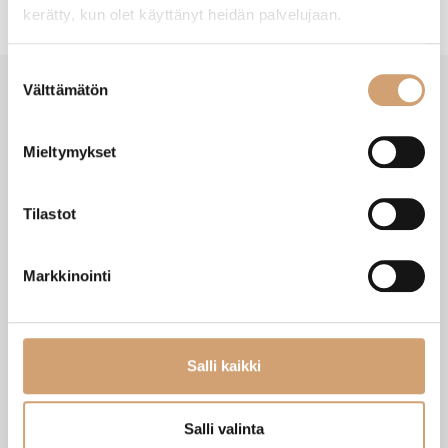
kerätty, kun olet käyttänyt heidän palvelujaan.
Suostumuksen
Välttämätön
valinta
VIIMEISIMMÄT TUOTTEET
Mieltymykset
Tilastot
Markkinointi
Salli kaikki
Salli valinta
Zassenhaus Gera sähköinen
Ibili Sushisetti
pippurimylly 18cm