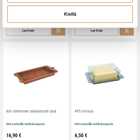
Heti saatavilla verkkokaupasta
Heti saatavilla verkkokaupasta
Kiellä
79,90
€
29,90
€
Lue lisää
Lue lisää
Ibili silikoninen suklaamuotti syvä
APS voirasia
Heti saatavilla verkkokaupasta
Heti saatavilla verkkokaupasta
16,90
€
6,50
€