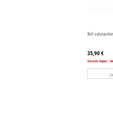
Ibili valuraut
35,90
€
Varasto loppu - ti
L