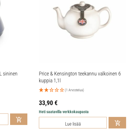
L sininen
Price & Kensington teekannu valkoinen 6
kuppia 1,1l
(1 Arvostelua)
33,90
€
Heti saatavilla verkkokaupasta
Lue lisää