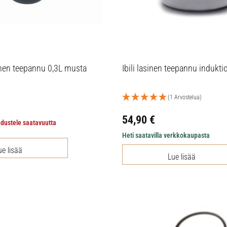
ainen teepannu 0,3L musta
Ibili lasinen teepannu induktio
(1 Arvostelua)
54,90
€
edustele saatavuutta
Heti saatavilla verkkokaupasta
ue lisää
Lue lisää