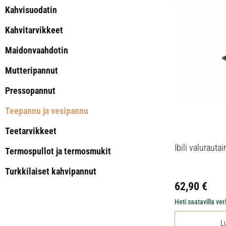
Kahvisuodatin
Kahvitarvikkeet
Maidonvaahdotin
Mutteripannut
Pressopannut
Teepannu ja vesipannu
Teetarvikkeet
Ibili valuraut
Termospullot ja termosmukit
Turkkilaiset kahvipannut
62,90
€
Heti saatavilla v
L