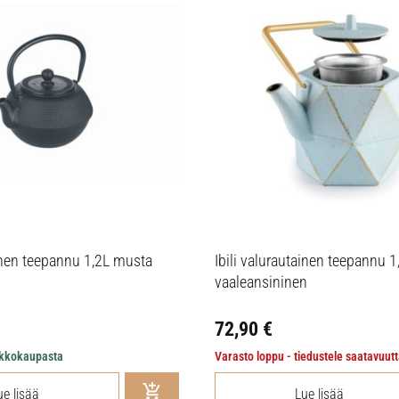
ainen teepannu 1,2L musta
Ibili valurautainen teepannu 1
vaaleansininen
72,90
€
erkkokaupasta
Varasto loppu - tiedustele saatavuut
ue lisää
Lue lisää