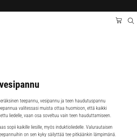
 vesipannu
 teräksinen teepannu, vesipannu ja teen haudutuspannu
 Teepannua valitessasi muista ottaa huomioon, että kaikki
tettu liedelle, vaan osa soveltuu vain teen hauduttamiseen.
 sopii kaikille liesille, myös induktioliedelle. Valurautaisen
epannuihin on sen kyky säilyttää tee pitkäänkin lämpimänä.