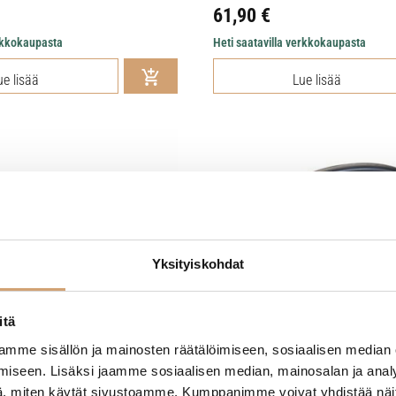
61,90
€
erkkokaupasta
Heti saatavilla verkkokaupasta
ue lisää
Lue lisää
Yksityiskohdat
itä
mme sisällön ja mainosten räätälöimiseen, sosiaalisen median
iseen. Lisäksi jaamme sosiaalisen median, mainosalan ja analy
, miten käytät sivustoamme. Kumppanimme voivat yhdistää näitä t