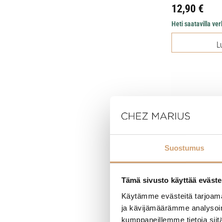
12,90
€
Heti saatavilla v
L
Suostumus
Tämä sivusto käyttää eväste
Käytämme evästeitä tarjoama
ja kävijämäärämme analysoim
kumppaneillemme tietoja siitä