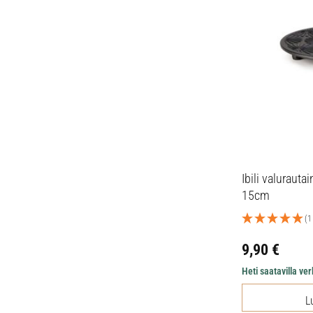
Ibili valuraut
15cm
(1
9,90
€
Heti saatavilla v
L