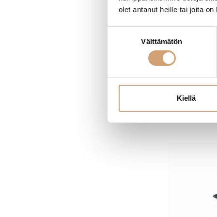
olet antanut heille tai joita o
Ibili teräksine
Suostumuksen
Välttämätön
valinta
34,90
€
Heti saatavilla v
L
Kiellä