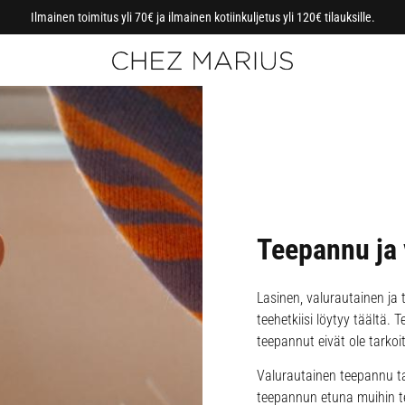
Ilmainen toimitus yli 70€ ja ilmainen kotiinkuljetus yli 120€ tilauksille.
Teepannu ja
Lasinen, valurautainen ja
teehetkiisi löytyy täältä.
teepannut eivät ole tarkoi
Valurautainen teepannu taas
teepannun etuna muihin te