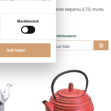
0,8L punainen
Ibili valurautainen teepannu 0,72L musta
Markkinointi
51,90
€
Heti saatavilla verkkokaupasta
Lue lisää
Salli kaikki