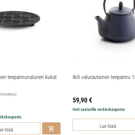
ainen teepannunalunen kukat
Ibili valurautainen teepannu 1
 Arvostelua)
59,90
€
Heti saatavilla verkkokaupasta
erkkokaupasta
Lue lisää
ue lisää