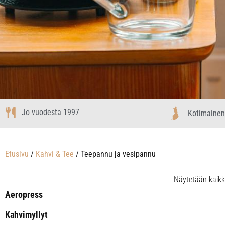
Jo vuodesta 1997
Kotimainen
Etusivu
/
Kahvi & Tee
/ Teepannu ja vesipannu
Näytetään kaikk
Aeropress
Kahvimyllyt