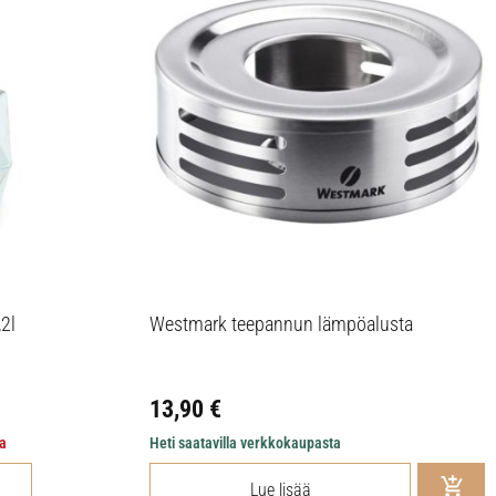
,2l
Westmark teepannun lämpöalusta
13,90
€
ta
Heti saatavilla verkkokaupasta
Lue lisää