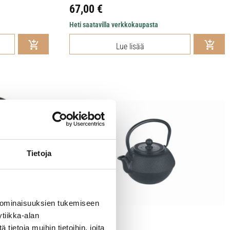
67,00
€
Heti saatavilla verkkokaupasta
Lue lisää
Tietoja
 ominaisuuksien tukemiseen
tiikka-alan
ietoja muihin tietoihin, joita