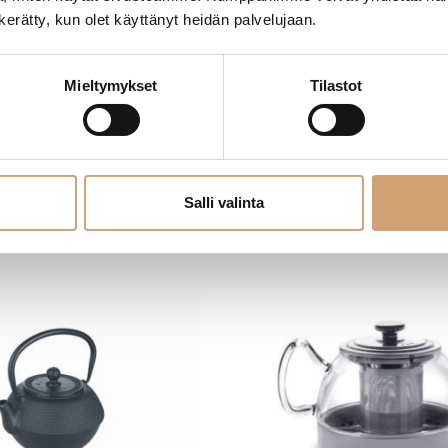
n kerätty, kun olet käyttänyt heidän palvelujaan.
n vihellyspannu 1,5L
Ibili valurautainen teepannu 
Mieltymykset
Tilastot
54,90
€
erkkokaupasta
Heti saatavilla verkkokaupasta
ue lisää
Lue lisää
Salli valinta