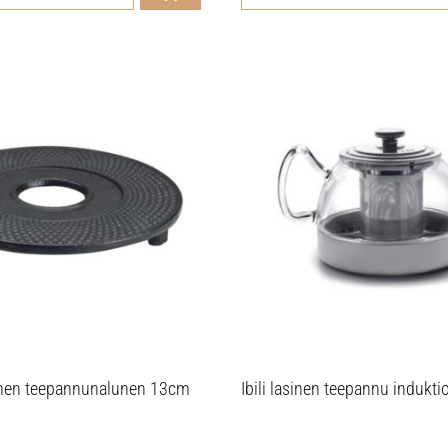
tainen teepannunalunen 13cm
Ibili lasinen teepannu induktio