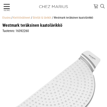
VALIKKO
Etusivu
/
Keittiövälineet
/
Siivilät & läviköt
/ Westmark teräksinen kaatolävikkö
Westmark teräksinen kaatolävikkö
Tuotenro: 16392260