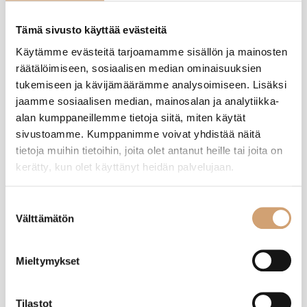
Tuotearvostelut
Tämä sivusto käyttää evästeitä
Käytämme evästeitä tarjoamamme sisällön ja mainosten
A
räätälöimiseen, sosiaalisen median ominaisuuksien
tukemiseen ja kävijämäärämme analysoimiseen. Lisäksi
Varmistettu ostaja
jaamme sosiaalisen median, mainosalan ja analytiikka-
Anonyymi
alan kumppaneillemme tietoja siitä, miten käytät
Helsinki, FI
sivustoamme. Kumppanimme voivat yhdistää näitä
tietoja muihin tietoihin, joita olet antanut heille tai joita on
kerätty, kun olet käyttänyt heidän palvelujaan.
Westmark teräksinen kaatolävikkö
Arvostelija ei jättänyt kommenttia
Suostumuksen
Välttämätön
valinta
Oliko tämä arvostelu hyödyllinen?
Kyllä
Ilmoita
Jaa
6 kuukautta sitten
Mieltymykset
Tilastot