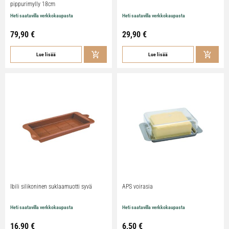
pippurimylly 18cm
Heti saatavilla verkkokaupasta
Heti saatavilla verkkokaupasta
79,90
€
29,90
€
Lue lisää
Lue lisää
Ibili silikoninen suklaamuotti syvä
APS voirasia
Heti saatavilla verkkokaupasta
Heti saatavilla verkkokaupasta
16,90
€
6,50
€