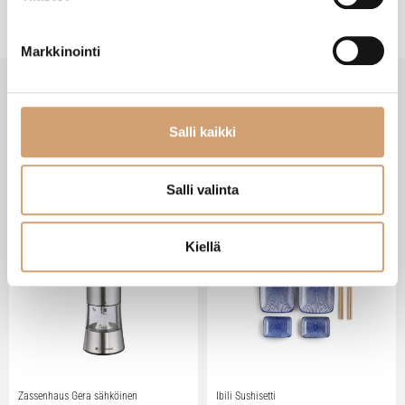
Markkinointi
Salli kaikki
VIIMEISIMMÄT TUOTTEET
Salli valinta
Kiellä
Zassenhaus Gera sähköinen
Ibili Sushisetti