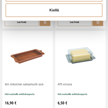
Heti saatavilla verkkokaupasta
Heti saatavilla verkkokaupasta
Kiellä
79,90
€
29,90
€
Lue lisää
Lue lisää
Ibili silikoninen suklaamuotti syvä
APS voirasia
Heti saatavilla verkkokaupasta
Heti saatavilla verkkokaupasta
16,90
€
6,50
€