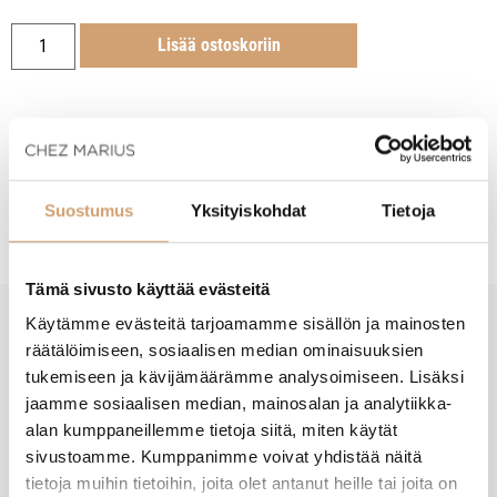
Lisää ostoskoriin
Tuotekuvaus
Suostumus
Yksityiskohdat
Tietoja
Tämä sivusto käyttää evästeitä
Käytämme evästeitä tarjoamamme sisällön ja mainosten
New content loaded
räätälöimiseen, sosiaalisen median ominaisuuksien
- Tuotteesta ei ole vielä arvosteluja -
tukemiseen ja kävijämäärämme analysoimiseen. Lisäksi
jaamme sosiaalisen median, mainosalan ja analytiikka-
alan kumppaneillemme tietoja siitä, miten käytät
sivustoamme. Kumppanimme voivat yhdistää näitä
tietoja muihin tietoihin, joita olet antanut heille tai joita on