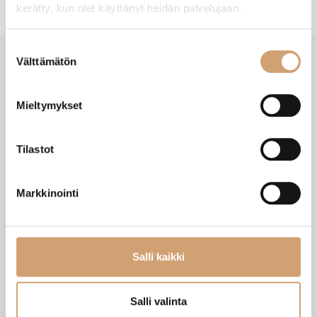
kerätty, kun olet käyttänyt heidän palvelujaan.
Suostumuksen
Välttämätön
valinta
VIIMEISIMMÄT TUOTTEET
Mieltymykset
Tilastot
Markkinointi
Salli kaikki
Zassenhaus Gera sähköinen
Ibili Sushisetti
Salli valinta
pippurimylly 18cm