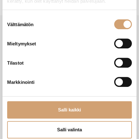
kerätty, kun olet käyttänyt heidän palvelujaan.
Suostumuksen
Välttämätön
valinta
SAATAT TARVITA MYÖS NÄITÄ
Mieltymykset
Tilastot
Markkinointi
Salli kaikki
Zassenhaus keraamiset myllyjen alustat
Zassenhaus myllyjen täyttösuppilo
Salli valinta
2kpl