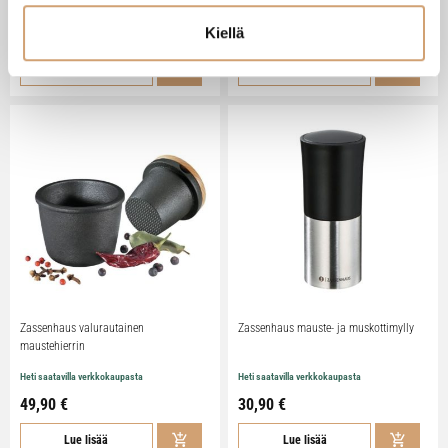
Heti saatavilla verkkokaupasta
Heti saatavilla verkkokaupasta
10,90 €
9,90 €
Kiellä
Lue lisää
Lue lisää
Zassenhaus valurautainen
Zassenhaus mauste- ja muskottimylly
maustehierrin
Heti saatavilla verkkokaupasta
Heti saatavilla verkkokaupasta
49,90 €
30,90 €
Lue lisää
Lue lisää