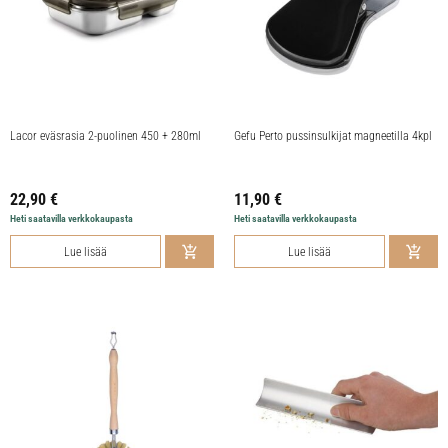
Lacor eväsrasia 2-puolinen 450 + 280ml
Gefu Perto pussinsulkijat magneetilla 4kpl
22,90
€
11,90
€
Heti saatavilla verkkokaupasta
Heti saatavilla verkkokaupasta
Lue lisää
Lue lisää