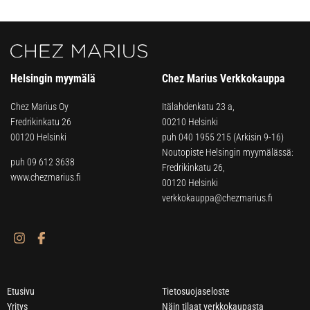
Helsingin myymälä
Chez Marius Verkkokauppa
Chez Marius Oy
Itälahdenkatu 23 a,
Fredrikinkatu 26
00210 Helsinki
00120 Helsinki
puh
040 1955 215
(Arkisin 9-16)
Noutopiste Helsingin myymälässä:
puh 09 612 3638
Fredrikinkatu 26,
www.chezmarius.fi
00120 Helsinki
verkkokauppa@chezmarius.fi
Etusivu
Tietosuojaseloste
Yritys
Näin tilaat verkkokaupasta