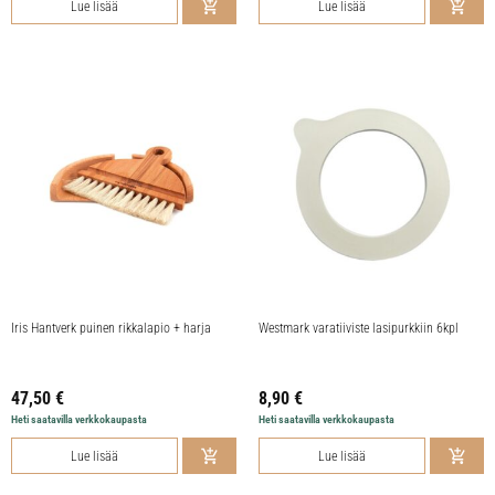
Lue lisää
Lue lisää
Iris Hantverk puinen rikkalapio + harja
Westmark varatiiviste lasipurkkiin 6kpl
47,50
€
8,90
€
Heti saatavilla verkkokaupasta
Heti saatavilla verkkokaupasta
Lue lisää
Lue lisää