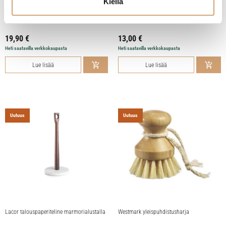
Kiellä
Paderno bongipiikki
Iris Hantverk pulloharja keskikoko 4,5 x
36cm
19,90
€
13,00
€
Heti saatavilla verkkokaupasta
Heti saatavilla verkkokaupasta
Lue lisää
Lue lisää
Uutuus
Uutuus
Lacor talouspaperiteline marmorialustalla
Westmark yleispuhdistusharja