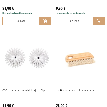
34,90
€
9,90
€
Heti saatavilla verkkokaupasta
Heti saatavilla verkkokaupasta
Lue lisää
Lue lisää
OXO varaharja pannutiskiharjaan 2kpl
Iris Hantverk puinen leivontaharja
14,90
€
25,00
€