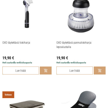
OXO täytettävä tiskiharja
OXO täytettävä pannutiskiharja
lepoalustalla
19,90
€
19,90
€
Heti saatavilla verkkokaupasta
Heti saatavilla verkkokaupasta
Lue lisää
Lue lisää
Uutuus