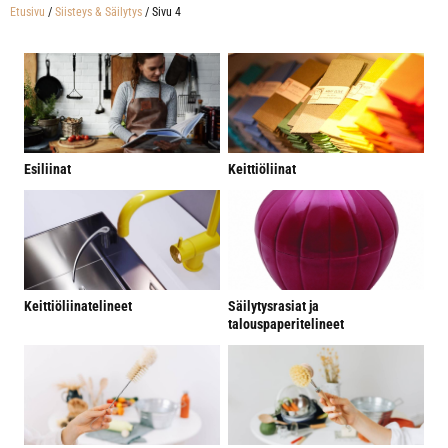
Etusivu
/
Siisteys & Säilytys
/ Sivu 4
Esiliinat
Keittiöliinat
Keittiöliinatelineet
Säilytysrasiat ja
talouspaperitelineet