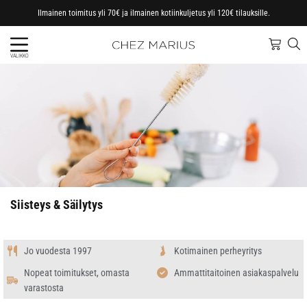
Ilmainen toimitus yli 70€ ja ilmainen kotiinkuljetus yli 120€ tilauksille.
VALIKKO
Siisteys & Säilytys
Jo vuodesta 1997
Kotimainen perheyritys
Nopeat toimitukset, omasta
Ammattitaitoinen asiakaspalvelu
varastosta