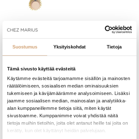
Klawe puinen tiskiharja pyökkiä 20 x 5,5cm
APS teräksinen murulasta 19 x 4,5 cm
Suostumus
Yksityiskohdat
Tietoja
6,90
€
11,90
€
Heti saatavilla verkkokaupasta
Heti saatavilla verkkokaupasta
Lue lisää
Lue lisää
Tämä sivusto käyttää evästeitä
Käytämme evästeitä tarjoamamme sisällön ja mainosten
räätälöimiseen, sosiaalisen median ominaisuuksien
tukemiseen ja kävijämäärämme analysoimiseen. Lisäksi
jaamme sosiaalisen median, mainosalan ja analytiikka-
alan kumppaneillemme tietoja siitä, miten käytät
sivustoamme. Kumppanimme voivat yhdistää näitä
tietoja muihin tietoihin, joita olet antanut heille tai joita on
kerätty, kun olet käyttänyt heidän palvelujaan.