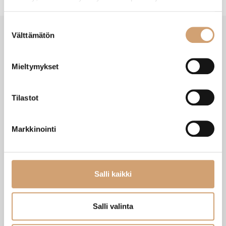
Suostumuksen
Välttämätön
valinta
SAATAT TARVITA MYÖS NÄITÄ
Mieltymykset
Tilastot
Markkinointi
Salli kaikki
Paderno teräskattila korkea 20cm 5,5L
Grunwerg tiheä siivilä 20cm
Salli valinta
Heti saatavilla verkkokaupasta
Heti saatavilla verkkokaupasta