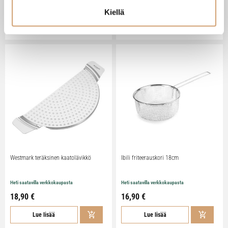
73,00 €
17,90 €
Kiellä
Lue lisää
Lue lisää
Westmark teräksinen kaatolävikkö
Ibili friteerauskori 18cm
Heti saatavilla verkkokaupasta
Heti saatavilla verkkokaupasta
18,90 €
16,90 €
Lue lisää
Lue lisää