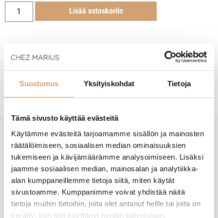
Lisää ostoskoriin
Tuotekuvaus
Suostumus
Yksityiskohdat
Tietoja
Tämä sivusto käyttää evästeitä
Käytämme evästeitä tarjoamamme sisällön ja mainosten
New content loaded
räätälöimiseen, sosiaalisen median ominaisuuksien
- Tuotteesta ei ole vielä arvosteluja -
tukemiseen ja kävijämäärämme analysoimiseen. Lisäksi
jaamme sosiaalisen median, mainosalan ja analytiikka-
alan kumppaneillemme tietoja siitä, miten käytät
sivustoamme. Kumppanimme voivat yhdistää näitä
tietoja muihin tietoihin, joita olet antanut heille tai joita on
kerätty, kun olet käyttänyt heidän palvelujaan.