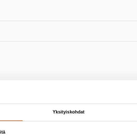
moita
Jaa
Yksityiskohdat
itä