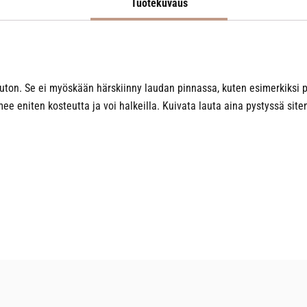
Tuotekuvaus
uton. Se ei myöskään härskiinny laudan pinnassa, kuten esimerkiksi päh
mee eniten kosteutta ja voi halkeilla. Kuivata lauta aina pystyssä sit