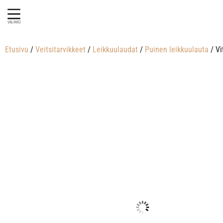
VALIKKO
Etusivu
/
Veitsitarvikkeet
/
Leikkuulaudat
/
Puinen leikkuulauta
/ Vi