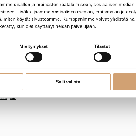
mme sisällön ja mainosten räätälöimiseen, sosiaalisen median
iseen. Lisäksi jaamme sosiaalisen median, mainosalan ja analy
, miten käytät sivustoamme. Kumppanimme voivat yhdistää näitä t
moita
Jaa
n kerätty, kun olet käyttänyt heidän palvelujaan.
Mieltymykset
Tilastot
Salli valinta
lasin Ikeasta. Nopeasti tuli postiin purkki ja öljykin vaikuttaa toimivan!
moita
Jaa