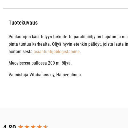
Tuotekuvaus
Puulautojen käsittelyyn tarkoitettu parafiiniöljy on hajuton ja ma
pinta tuntuu karhealta. Öljyä hyvin etenkin päädyt, joista lauta i
hoitamisesta
asiantuntijablogistamme
.
Muovisessa pullossa 200 ml öljyä.
Valmistaja Vitabalans oy, Hämeenlinna.
New content loaded
4.80