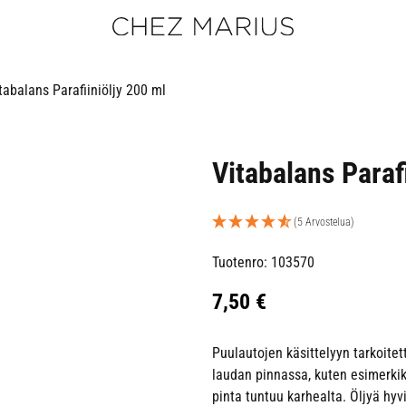
tabalans Parafiiniöljy 200 ml
Vitabalans Paraf
(5 Arvostelua)
Tuotenro: 103570
7,50
€
Puulautojen käsittelyyn tarkoitet
laudan pinnassa, kuten esimerkiksi
pinta tuntuu karhealta. Öljyä hyvi