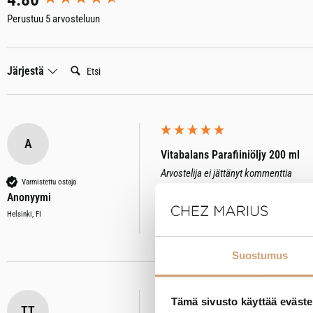
Perustuu 5 arvosteluun
Etsi:
Järjestä
A
Vitabalans Parafiiniöljy 200 ml
Arvostelija ei jättänyt kommenttia
Varmistettu ostaja
Anonyymi
Oliko tämä arvostelu hyödyllinen?
Kyllä
Il
Helsinki, FI
Suostumus
Tämä sivusto käyttää eväste
TT