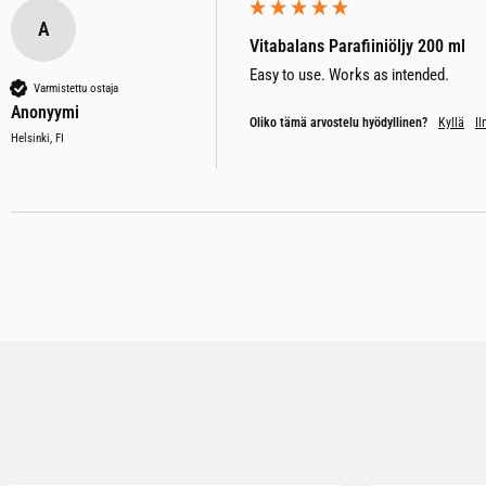
A
Vitabalans Parafiiniöljy 200 ml
Easy to use. Works as intended. 
Varmistettu ostaja
Anonyymi
Oliko tämä arvostelu hyödyllinen?
Kyllä
Il
Helsinki, FI