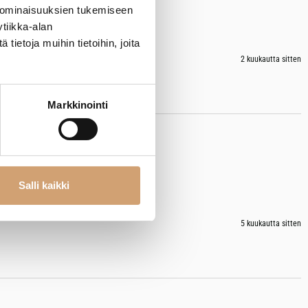
 ominaisuuksien tukemiseen
tiikka-alan
ietoja muihin tietoihin, joita
2 kuukautta sitten
Markkinointi
Salli kaikki
5 kuukautta sitten