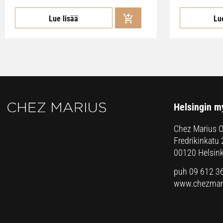
Lue lisää
Lu
Helsingin m
Chez Marius 
Fredrikinkatu 
00120 Helsink
puh 09 612 3
www.chezmari