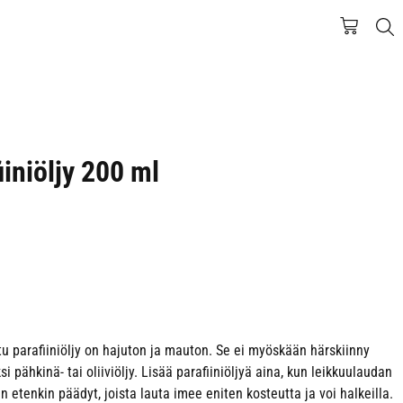
iiniöljy 200 ml
tu parafiiniöljy on hajuton ja mauton. Se ei myöskään härskiinny
 pähkinä- tai oliiviöljy. Lisää parafiiniöljyä aina, kun leikkuulaudan
n etenkin päädyt, joista lauta imee eniten kosteutta ja voi halkeilla.