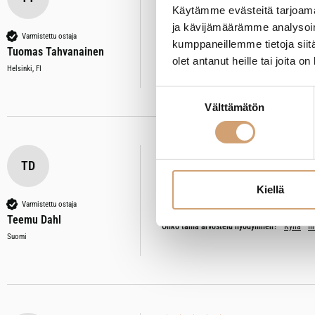
Vitabalans Parafiiniöljy 200 ml
Käytämme evästeitä tarjoama
Arvostelija ei jättänyt kommenttia
ja kävijämäärämme analysoim
Varmistettu ostaja
kumppaneillemme tietoja siitä
Tuomas Tahvanainen
Oliko tämä arvostelu hyödyllinen?
Kyllä
Il
olet antanut heille tai joita o
Helsinki, FI
Suostumuksen
Välttämätön
valinta
TD
Vitabalans Parafiiniöljy 200 ml
Kiellä
Laitoin puiseen leikkualustalle jonka ti
Varmistettu ostaja
Teemu Dahl
Oliko tämä arvostelu hyödyllinen?
Kyllä
Il
Suomi