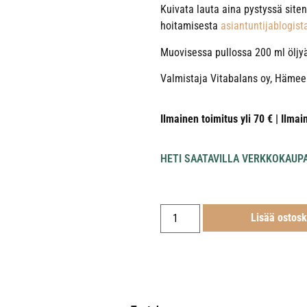
Kuivata lauta aina pystyssä siten
hoitamisesta
asiantuntijablogis
Muovisessa pullossa 200 ml öljy
Valmistaja Vitabalans oy, Hämee
Ilmainen toimitus yli 70 € | Ilmai
HETI SAATAVILLA VERKKOKAUP
Lisää ostosk