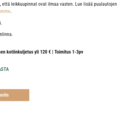
, että leikkuupinnat ovat ilmaa vasten. Lue lisää puulautojen
tamme
.
ä.
nlinna.
nen kotiinkuljetus yli 120 € | Toimitus 1-3pv
ASTA
oriin