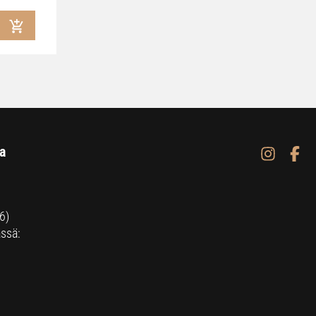
a
6)
ssä: