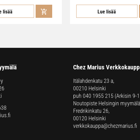
e lisää
Lue lisää
yymälä
Chez Marius Verkkokaupp
Oy
Itälahdenkatu 23 a,
26
00210 Helsinki
i
puh
040 1955 215
(Arkisin 9-1
Noutopiste Helsingin myymälä
638
Fredrikinkatu 26,
us.fi
00120 Helsinki
verkkokauppa@chezmarius.fi